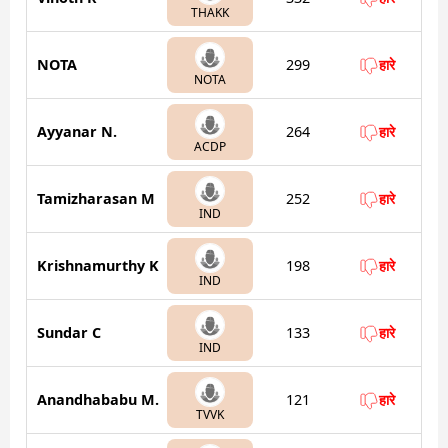
THAKK
NOTA
299
हारे
NOTA
Ayyanar N.
264
हारे
ACDP
Tamizharasan M
252
हारे
IND
Krishnamurthy K
198
हारे
IND
Sundar C
133
हारे
IND
Anandhababu M.
121
हारे
TVVK