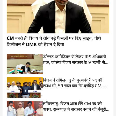
CM बनते ही विजय ने तीन बड़े फैसलों पर किए साइन, चौथे
डिसीजन ने DMK को टेंशन दे दिया
डेंटिस्ट-कॉमेडियन से लेकर IRS अधिकारी
तक, जोसेफ विजय सरकार के 9 'रत्नों' से
मिलिए
विजय ने तमिलनाडु के मुख्यमंत्री पद की
शपथ ली, 59 साल बाद गैर-द्रविड़ CM,
राहुल गांधी भी रहे मौजूद
तमिलनाडु: विजय आज लेंगे CM पद की
शपथ, राज्यपाल ने सरकार बनाने की मंजूरी
दी