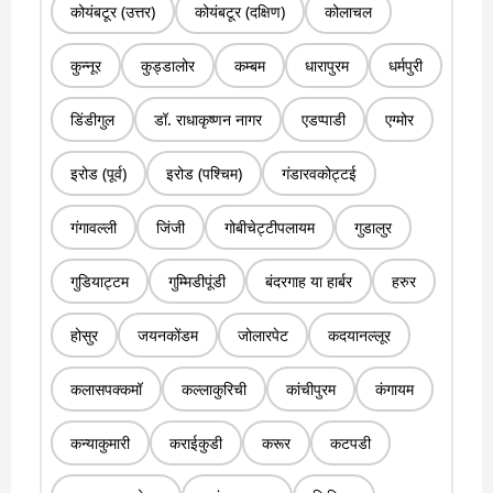
कोयंबटूर (उत्तर)
कोयंबटूर (दक्षिण)
कोलाचल
कुन्नूर
कुड्डालोर
कम्बम
धारापुरम
धर्मपुरी
डिंडीगुल
डॉ. राधाकृष्णन नागर
एडप्पाडी
एग्मोर
इरोड (पूर्व)
इरोड (पश्चिम)
गंडारवकोट्टई
गंगावल्ली
जिंजी
गोबीचेट्टीपलायम
गुडालुर
गुडियाट्टम
गुम्मिडीपूंडी
बंदरगाह या हार्बर
हरुर
होसुर
जयनकोंडम
जोलारपेट
कदयानल्लूर
कलासपक्कमॉ
कल्लाकुरिची
कांचीपुरम
कंगायम
कन्याकुमारी
कराईकुडी
करूर
कटपडी