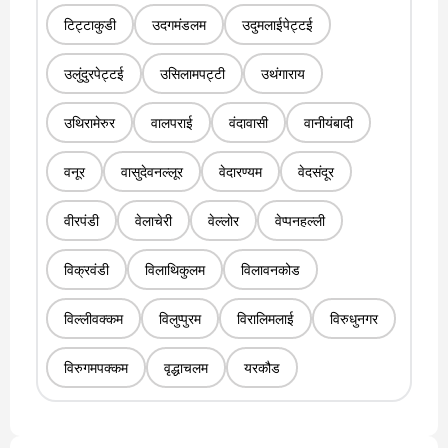
टिट्टाकुडी
उदगमंडलम
उदुमलाईपेट्टई
उलुंदुरपेट्टई
उसिलामपट्टी
उथंगाराय
उथिरामेरुर
वालपराई
वंदावासी
वानीयंबादी
वनूर
वासुदेवनल्लूर
वेदारण्यम
वेदसंदूर
वीरपंडी
वेलाचेरी
वेल्लोर
वेप्पनहल्ली
विक्रवंडी
विलाथिकुलम
विलावनकोड
विल्लीवक्कम
विलुप्पुरम
विरालिमलाई
विरुधुनगर
विरुगमपक्कम
वृद्धाचलम
यरकौड