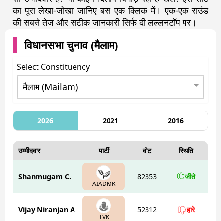
का पूरा लेखा-जोखा जानिए बस एक क्लिक में। एक-एक राउंड
की सबसे तेज और सटीक जानकारी सिर्फ दी लल्लनटॉप पर।
विधानसभा चुनाव (
मैलाम
)
Select Constituency
2026
2021
2016
उम्मीदवार
पार्टी
वोट
स्थिति
Shanmugam C.
82353
जीते
AIADMK
Vijay Niranjan A
52312
हारे
TVK