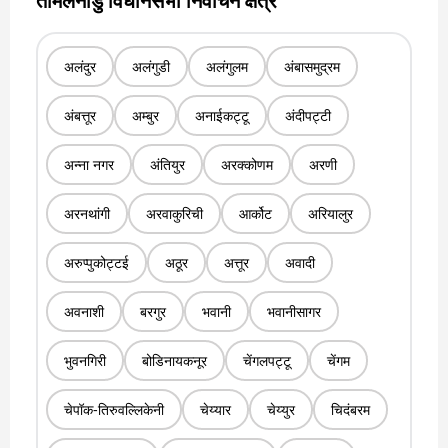
तमिलनाडु विधानसभा निर्वाचन क्षेत्र
अलंदुर
अलंगुडी
अलंगुलम
अंबासमुद्रम
अंबत्तूर
अम्बुर
अनाईकट्टू
अंदीपट्टी
अन्ना नगर
अंतियुर
अरक्कोणम
अरणी
अरनथांगी
अरवाकुरिची
आर्कोट
अरियालुर
अरुप्पुकोट्टई
अठूर
अत्तूर
अवादी
अवनाशी
बरगुर
भवानी
भवानीसागर
भुवनगिरी
बोडिनायकनूर
चेंगलपट्टू
चेंगम
चेपॉक-तिरुवल्लिकेनी
चेय्यार
चेय्युर
चिदंबरम