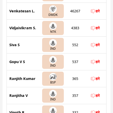
Venkatesan L.
46267
हारे
DMDK
Vidjaivikram S.
4383
हारे
NTK
Siva S
552
हारे
IND
Gopu V S
537
हारे
IND
Ranjith Kumar
365
हारे
BSP
Ranjitha V
357
हारे
IND
Vinoth R
332
हारे