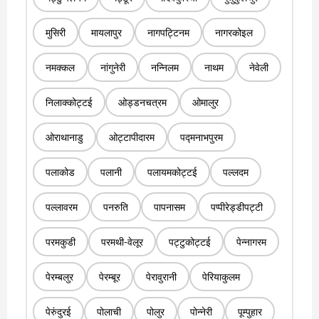
मुसिरी
मायलापुर
नागपट्टिनम
नागरकोइल
नमक्कल
नांगुनेरी
नन्निलम
नाथम
नेवेली
निलाक्कोट्टई
ओड्डनचत्रम
ओमालुर
ओराथानाडु
ओट्टापीदारम
पद्मनाभपुरम
पलाकोड
पलानी
पलायमकोट्टई
पल्लदम
पल्लावरम
पनरुति
पापनासम
पप्पीरेड्डीपट्टी
परमकुडी
परमथी-वेलूर
पट्टुकोट्टई
पेन्नागरम
पेरम्बलुर
पेरम्बूर
पेरावुरानी
पेरियाकुलम
पेरुंदुरई
पोलाची
पोलुर
पोन्नेरी
पूम्पुहार