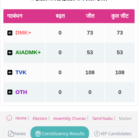
Home
Election
Assembly Chunav
Tamil Nadu
Mailam Ele
News
Constituency Results
VIP Candidates