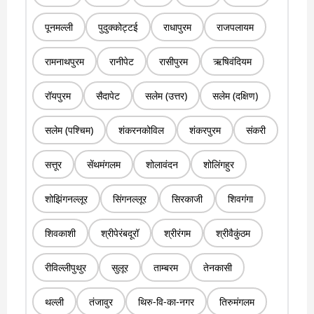
पूनमल्ली
पुदुक्कोट्टई
राधापुरम
राजपलायम
रामनाथपुरम
रानीपेट
रासीपुरम
ऋषिवंदियम
रॉयपुरम
सैदापेट
सलेम (उत्तर)
सलेम (दक्षिण)
सलेम (पश्चिम)
शंकरनकोविल
शंकरपुरम
संकरी
सत्तूर
सेंथमंगलम
शोलावंदन
शोलिंगहुर
शोझिंगनल्लूर
सिंगनल्लूर
सिरकाजी
शिवगंगा
शिवकाशी
श्रीपेरंबदूरॉ
श्रीरंगम
श्रीवैकुंठम
रीविल्लीपुथुर
सुलूर
ताम्बरम
तेनकासी
थल्ली
तंजावुर
थिरु-वि-का-नगर
तिरुमंगलम