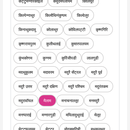
कट्टुमन्नारकोइल
कवुंदमपलायम
किलियूर
किल्पेन्नाथुर
किल्वैथिनंकुप्पम
किल्वेलुर
किनाथुकदावु
कोलाथुर
कोविलपट्टी
कृष्णगिरि
कृष्णरायपुरम
कुलीथलाई
कुमारपालयम
कुंभकोणम
कुन्नम
कुरिंजीपडी
लालगुडी
मदथुकुलम
मदावरम
मदुरै सेंट्रल
मदुरै पूर्व
मदुरै उत्तर
मदुरै दक्षिण
मदुरै पश्चिम
मदुरंतकम
मदुरावॉयल
मैलाम
मनाचनाल्लूर
मनमदुरै
मनप्पाराई
मन्नारगुडी
मयिलादुथुराई
मेलूर
मेट्टुप्पलयम
मेट्टूर
मोदक्कुरिची
मुधुकुलथुर