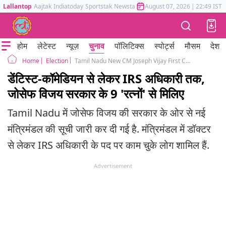
Lallantop
Aajtak
Indiatoday
Sportstak
Newstak
Mumbai Tak
August 07, 2026
Astrotak
|
22:49 IST
होम
लेटेस्ट
न्यूज़
चुनाव
पॉलिटिक्स
स्पोर्ट्स
मौसम
देश
Election
Tamil Nadu New CM Joseph Vijay First Cabinet List TVK VCK Congress
Home
डेंटिस्ट-कॉमेडियन से लेकर IRS अधिकारी तक,
जोसेफ विजय सरकार के 9 'रत्नों' से मिलिए
Tamil Nadu में जोसेफ विजय की सरकार के ओर से नई
मंत्रिमंडल की सूची जारी कर दी गई है. मंत्रिमंडल में डॉक्टर
से लेकर IRS अधिकारी के पद पर काम चुके लोग शामिल हैं.
Advertisement