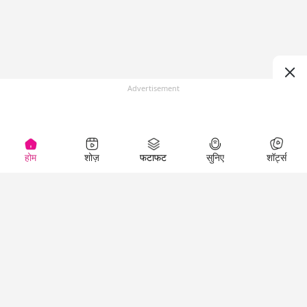
Advertisement
होम
शोज़
फटाफट
सुनिए
शॉर्ट्स
(
)
Top Shows
LallanKhas News
Entertainment
News
The Lallantop Show
Hindi Satire & Humor
Duniyadaari
Lallankhas Specials
Guest in the
Breaking News
Entertainment News
Newsroom
Top Political News
Hindi
Netanagri
Hindi
Top stories Cinema
Lallantop Baithki
Top History News
Entertainment Special
Kharcha Paani
Real Stories News
News
Aasan Bhasha Mein
Latest Political News
Top movies series
Social List
Top Literature News
review
Tarikh
Top Persons News
Latest Entertainment
Sehat
Top Profiles
News