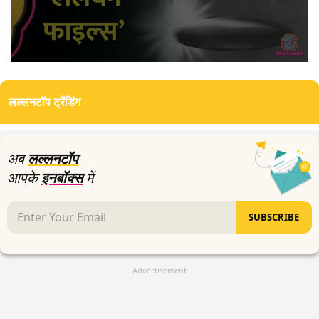
0
seconds
of
लल्लनटॉप ट्रेंडिंग
3
minutes,
22
seconds
अब
लल्लनटॉप
आपके
इनबॉक्स
में
SUBSCRIBE
Advertisement