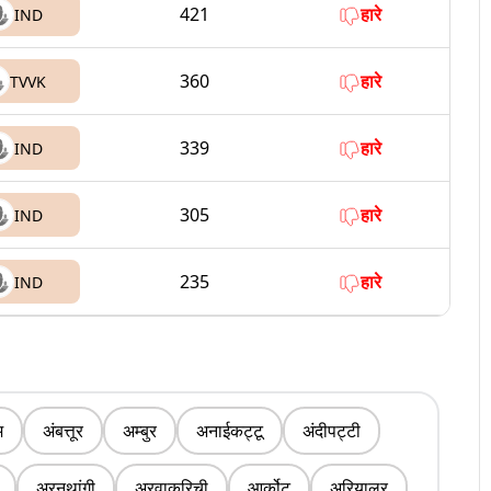
421
हारे
IND
360
हारे
TVVK
339
हारे
IND
305
हारे
IND
235
हारे
IND
म
अंबत्तूर
अम्बुर
अनाईकट्टू
अंदीपट्टी
अरनथांगी
अरवाकुरिची
आर्कोट
अरियालुर