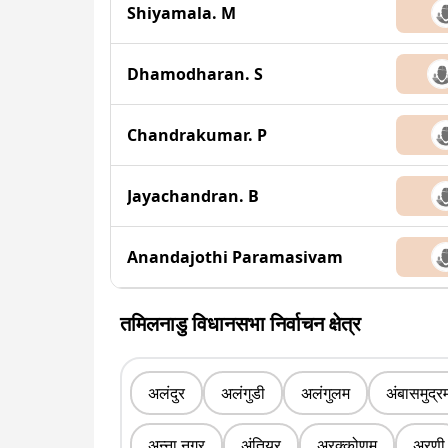
Shiyamala. M
Dhamodharan. S
Chandrakumar. P
Jayachandran. B
Anandajothi Paramasivam
तमिलनाडु विधानसभा निर्वाचन क्षेत्र
अलंदुर
अलंगुडी
अलंगुलम
अंबासमुद्र
अन्ना नगर
अंतियुर
अरक्कोणम
अरणी