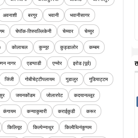
अवनाशी
बरगुर
भवानी
भवानीसागर
ंगम
चेपॉक-तिरुवल्लिकेनी
चेय्यार
चेय्युर
)
कोलाचल
कुन्नूर
कुड्डालोर
कम्बम
त
ष्णन नागर
एडप्पाडी
एग्मोर
इरोड (पूर्व)
जिंजी
गोबीचेट्टीपलायम
गुडालुर
गुडियाट्टम
सुर
जयनकोंडम
जोलारपेट
कदयानल्लूर
कंगायम
कन्याकुमारी
कराईकुडी
करूर
किलियूर
किल्पेन्नाथुर
किल्वैथिनंकुप्पम