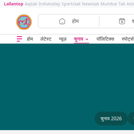
Lallantop
Aajtak
Indiatoday
Sportstak
Newstak
Mumbai Tak
Ast
होम
⌄
चुनाव
होम
लेटेस्ट
न्यूज़
पॉलिटिक्स
स्पोर्ट्स
चुनाव 2026