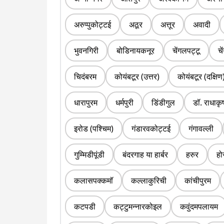
अरुप्पुकोट्टई
अठूर
अत्तूर
अवादी
भुवनगिरी
बोडिनायकनूर
चेंगलपट्टू
चे
चिदंबरम
कोयंबटूर (उत्तर)
कोयंबटूर (दक्षिण
धारापुरम
धर्मपुरी
डिंडीगुल
डॉ. राधाकृ
इरोड (पश्चिम)
गंडारवकोट्टई
गंगावल्ली
गुम्मिडीपूंडी
बंदरगाह या हार्बर
हरुर
हो
कलासपक्कमॉ
कल्लाकुरिची
कांचीपुरम
कटपडी
कट्टुमन्नारकोइल
कवुंदमपलायम