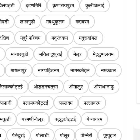
िलपट्टी
कृष्णगिरि
कृष्णरायपुरम
कुलीथलाई
जीपडी
लालगुडी
मदथुकुलम
मदावरम
दक्षिण
मदुरै पश्चिम
मदुरंतकम
मदुरावॉयल
मन्नारगुडी
मयिलादुथुराई
मेलूर
मेट्टुप्पलयम
मायलापुर
नागपट्टिनम
नागरकोइल
नमक्कल
निलाक्कोट्टई
ओड्डनचत्रम
ओमालुर
ओराथानाडु
पलानी
पलायमकोट्टई
पल्लदम
पल्लावरम
मकुडी
परमथी-वेलूर
पट्टुकोट्टई
पेन्नागरम
म
पेरुंदुरई
पोलाची
पोलुर
पोन्नेरी
पूम्पुहार