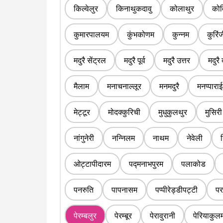
किल्वेलुर
किनाथुकदावु
कोलाथुर
कोव
कुमारपालयम
कुंभकोणम
कुन्नम
कुरिं
मदुरै सेंट्रल
मदुरै पूर्व
मदुरै उत्तर
मदुरै 
मैलाम
मनाचनाल्लूर
मनमदुरै
मनप्पाराई
मेट्टूर
मोदक्कुरिची
मुधुकुलथुर
मुसिरी
नांगुनेरी
नन्निलम
नाथम
नेवेली
ओट्टापीदारम
पद्मनाभपुरम
पलाकोड
पनरुति
पापनासम
पप्पीरेड्डीपट्टी
पर
पेरम्बलुर
पेरम्बूर
पेरावुरानी
पेरियाकुल