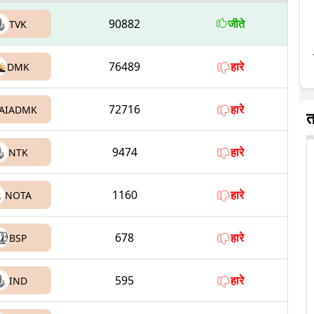
90882
जीते
TVK
76489
हारे
DMK
72716
हारे
AIADMK
त
9474
हारे
NTK
1160
हारे
NOTA
678
हारे
BSP
595
हारे
IND