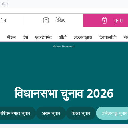
rotak
शोज़
देखिए
चुनाव
मौसम
देश
एंटरटेनमेंट
ऑटो
लल्लनख़ास
टेक्नोलॉजी
से
Advertisement
विधानसभा चुनाव 2026
पश्चिम बंगाल चुनाव
असम चुनाव
केरल चुनाव
तमिलनाडु चुनाव