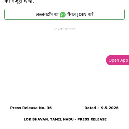
की मंजूरी दे दी.
लल्लनटॉप का
चैनल
करें
JOIN
Advertisement
Open App