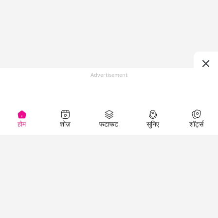
Advertisement
होम
शोज़
फटाफट
सुनिए
शॉर्ट्स
(
)
Top Shows
LallanKhas News
Entertainment
News
The Lallantop Show
Hindi Satire & Humor
Duniyadaari
Lallankhas Specials
Guest in the
Breaking News
Entertainment News
Newsroom
Top Political News
Hindi
Netanagri
Hindi
Top stories Cinema
Lallantop Baithki
Top History News
Entertainment Special
Kharcha Paani
Real Stories News
News
Aasan Bhasha Mein
Latest Political News
Top movies series
Social List
Top Literature News
review