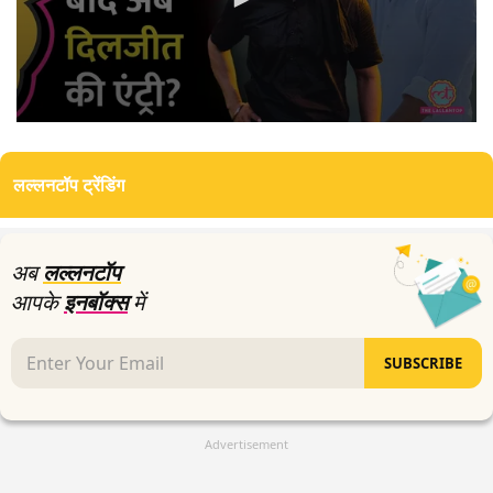
0
seconds
of
लल्लनटॉप ट्रेंडिंग
6
minutes,
22
seconds
अब
लल्लनटॉप
आपके
इनबॉक्स
में
SUBSCRIBE
Advertisement