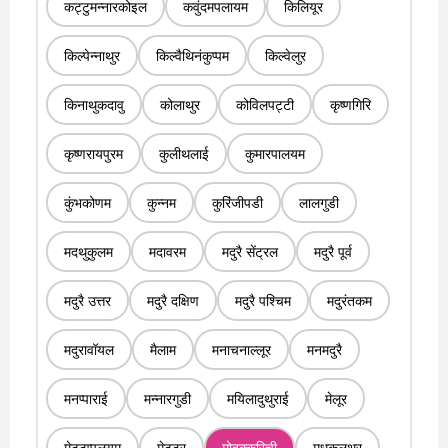
कट्टुमन्नारकोइल
कवुंदमपलायम
किलियूर
किल्पेन्नाथुर
किल्वैथिनंकुप्पम
किल्वेलुर
किनाथुकदावु
कोलाथुर
कोविलपट्टी
कृष्णगिरि
कृष्णरायपुरम
कुलीथलाई
कुमारपालयम
कुंभकोणम
कुन्नम
कुरिंजीपडी
लालगुडी
मदथुकुलम
मदावरम
मदुरै सेंट्रल
मदुरै पूर्व
मदुरै उत्तर
मदुरै दक्षिण
मदुरै पश्चिम
मदुरंतकम
मदुरावॉयल
मैलाम
मनाचनाल्लूर
मनमदुरै
मनप्पाराई
मन्नारगुडी
मयिलादुथुराई
मेलूर
मेट्टुप्पलयम
मेट्टूर
मोदक्कुरिची
मुधुकुलथुर