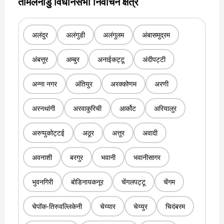
तमिलनाडु विधानसभा निर्वाचन क्षेत्र
अलंदुर
अलंगुडी
अलंगुलम
अंबासमुद्रम
अंबत्तूर
अम्बुर
अनाईकट्टू
अंदीपट्टी
अन्ना नगर
अंतियुर
अरक्कोणम
अरणी
अरनथांगी
अरवाकुरिची
आर्कोट
अरियालुर
अरुप्पुकोट्टई
अठूर
अत्तूर
अवादी
अवनाशी
बरगुर
भवानी
भवानीसागर
भुवनगिरी
बोडिनायकनूर
चेंगलपट्टू
चेंगम
चेपॉक-तिरुवल्लिकेनी
चेय्यार
चेय्युर
चिदंबरम