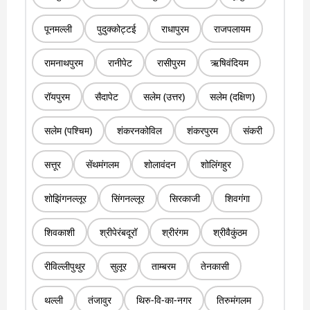
पूनमल्ली
पुदुक्कोट्टई
राधापुरम
राजपलायम
रामनाथपुरम
रानीपेट
रासीपुरम
ऋषिवंदियम
रॉयपुरम
सैदापेट
सलेम (उत्तर)
सलेम (दक्षिण)
सलेम (पश्चिम)
शंकरनकोविल
शंकरपुरम
संकरी
सत्तूर
सेंथमंगलम
शोलावंदन
शोलिंगहुर
शोझिंगनल्लूर
सिंगनल्लूर
सिरकाजी
शिवगंगा
शिवकाशी
श्रीपेरंबदूरॉ
श्रीरंगम
श्रीवैकुंठम
रीविल्लीपुथुर
सुलूर
ताम्बरम
तेनकासी
थल्ली
तंजावुर
थिरु-वि-का-नगर
तिरुमंगलम