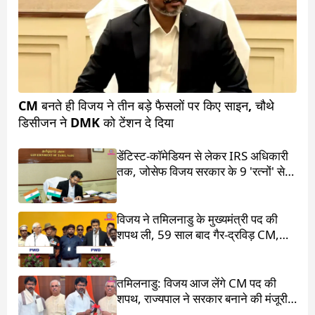
CM बनते ही विजय ने तीन बड़े फैसलों पर किए साइन, चौथे
डिसीजन ने DMK को टेंशन दे दिया
डेंटिस्ट-कॉमेडियन से लेकर IRS अधिकारी
तक, जोसेफ विजय सरकार के 9 'रत्नों' से
मिलिए
विजय ने तमिलनाडु के मुख्यमंत्री पद की
शपथ ली, 59 साल बाद गैर-द्रविड़ CM,
राहुल गांधी भी रहे मौजूद
तमिलनाडु: विजय आज लेंगे CM पद की
शपथ, राज्यपाल ने सरकार बनाने की मंजूरी
दी