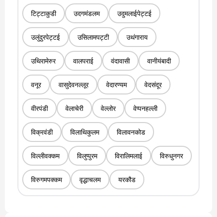
टिट्टाकुडी
उदगमंडलम
उदुमलाईपेट्टई
उलुंदुरपेट्टई
उसिलामपट्टी
उथंगाराय
उथिरामेरुर
वालपराई
वंदावासी
वानीयंबादी
वनूर
वासुदेवनल्लूर
वेदारण्यम
वेदसंदूर
वीरपंडी
वेलाचेरी
वेल्लोर
वेप्पनहल्ली
विक्रवंडी
विलाथिकुलम
विलावनकोड
विल्लीवक्कम
विलुप्पुरम
विरालिमलाई
विरुधुनगर
विरुगमपक्कम
वृद्धाचलम
यरकौड