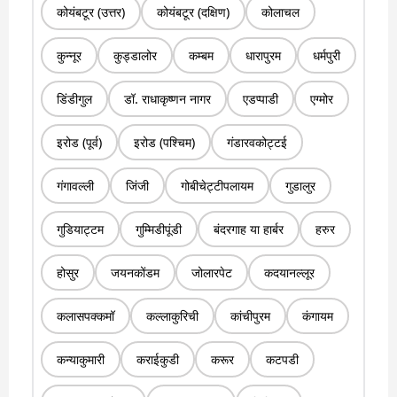
कोयंबटूर (उत्तर)
कोयंबटूर (दक्षिण)
कोलाचल
कुन्नूर
कुड्डालोर
कम्बम
धारापुरम
धर्मपुरी
डिंडीगुल
डॉ. राधाकृष्णन नागर
एडप्पाडी
एग्मोर
इरोड (पूर्व)
इरोड (पश्चिम)
गंडारवकोट्टई
गंगावल्ली
जिंजी
गोबीचेट्टीपलायम
गुडालुर
गुडियाट्टम
गुम्मिडीपूंडी
बंदरगाह या हार्बर
हरुर
होसुर
जयनकोंडम
जोलारपेट
कदयानल्लूर
कलासपक्कमॉ
कल्लाकुरिची
कांचीपुरम
कंगायम
कन्याकुमारी
कराईकुडी
करूर
कटपडी