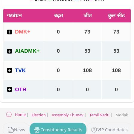
Home
Election
Assembly Chunav
Tamil Nadu
Modakkuric
News
Constituency Results
VIP Candidates