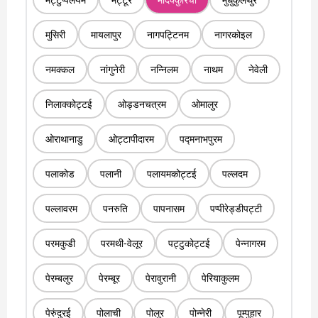
मुसिरी
मायलापुर
नागपट्टिनम
नागरकोइल
नमक्कल
नांगुनेरी
नन्निलम
नाथम
नेवेली
निलाक्कोट्टई
ओड्डनचत्रम
ओमालुर
ओराथानाडु
ओट्टापीदारम
पद्मनाभपुरम
पलाकोड
पलानी
पलायमकोट्टई
पल्लदम
पल्लावरम
पनरुति
पापनासम
पप्पीरेड्डीपट्टी
परमकुडी
परमथी-वेलूर
पट्टुकोट्टई
पेन्नागरम
पेरम्बलुर
पेरम्बूर
पेरावुरानी
पेरियाकुलम
पेरुंदुरई
पोलाची
पोलुर
पोन्नेरी
पूम्पुहार