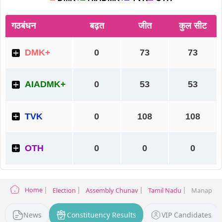
Home
Election
Assembly Chunav
Tamil Nadu
Manapparai
News
Constituency Results
VIP Candidates