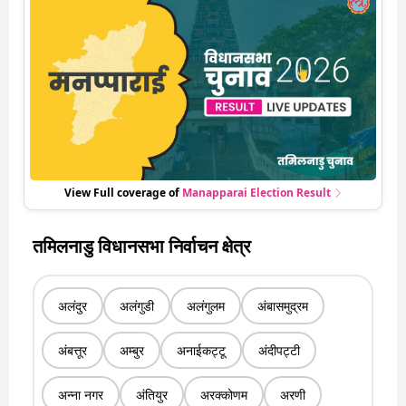
कौन पीछे से लेकर किस तरफ जा रहें है रुझान. साथ ही पाइए इस सीट पर हो
रही हर एक हलचल की अपडेट वो भी रियल टाइम में
View Full coverage of
Manapparai
Election Result
तमिलनाडु विधानसभा निर्वाचन क्षेत्र
अलंदुर
अलंगुडी
अलंगुलम
अंबासमुद्रम
अंबत्तूर
अम्बुर
अनाईकट्टू
अंदीपट्टी
अन्ना नगर
अंतियुर
अरक्कोणम
अरणी