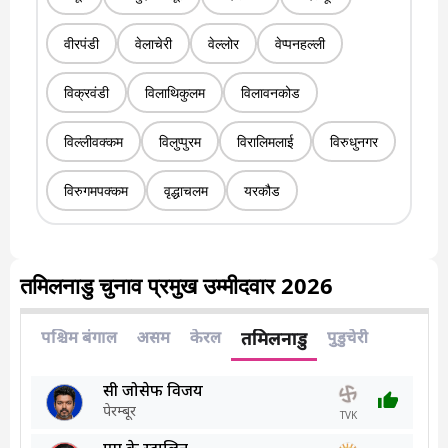
वीरपंडी
वेलाचेरी
वेल्लोर
वेप्पनहल्ली
विक्रवंडी
विलाथिकुलम
विलावनकोड
विल्लीवक्कम
विलुप्पुरम
विरालिमलाई
विरुधुनगर
विरुगमपक्कम
वृद्धाचलम
यरकौड
तमिलनाडु चुनाव प्रमुख उम्मीदवार 2026