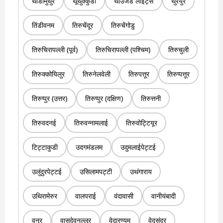
थोंडामुथुर
थूथुक्कुडी
थाउजेंड लाइट्स
थुरैयुर
तिंडीवनम
तिरुचेंदूर
तिरुचेंगोडु
तिरुचिरापल्ली (पूर्व)
तिरुचिरापल्ली (पश्चिम)
तिरुचुली
तिरुक्कोयिलुर
तिरुनेलवेली
तिरुपत्तूर
तिरुप्पत्तूर
तिरुप्पुर (उत्तर)
तिरुप्पुर (दक्षिण)
तिरुत्तनी
तिरुवदनई
तिरुवन्नामलाई
तिरुवोट्टियूर
टिट्टाकुडी
उदगमंडलम
उदुमलाईपेट्टई
उलुंदुरपेट्टई
उसिलामपट्टी
उथंगाराय
उथिरामेरुर
वालपराई
वंदावासी
वानीयंबादी
वनूर
वासुदेवनल्लूर
वेदारण्यम
वेदसंदूर