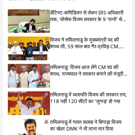
डेंटिस्ट-कॉमेडियन से लेकर IRS अधिकारी
तक, जोसेफ विजय सरकार के 9 'रत्नों' से
मिलिए
विजय ने तमिलनाडु के मुख्यमंत्री पद की
शपथ ली, 59 साल बाद गैर-द्रविड़ CM,
राहुल गांधी भी रहे मौजूद
तमिलनाडु: विजय आज लेंगे CM पद की
शपथ, राज्यपाल ने सरकार बनाने की मंजूरी
दी
तमिलनाडु में थलापति विजय की सरकार तय,
118 नहीं 120 सीटों का 'जुगाड़' हो गया
तमिलनाडु में गलत सलाह ने बिगाड़ा विजय
का खेल! DMK ने भी ताना मार दिया