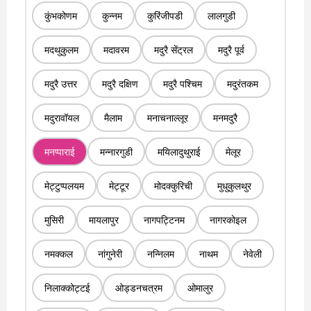
कुंभकोणम
कुन्नम
कुरिंजीपडी
लालगुडी
मदथुकुलम
मदावरम
मदुरै सेंट्रल
मदुरै पूर्व
मदुरै उत्तर
मदुरै दक्षिण
मदुरै पश्चिम
मदुरंतकम
मदुरावॉयल
मैलाम
मनाचनाल्लूर
मनमदुरै
मनप्पाराई
मन्नारगुडी
मयिलादुथुराई
मेलूर
मेट्टुप्पलयम
मेट्टूर
मोदक्कुरिची
मुधुकुलथुर
मुसिरी
मायलापुर
नागपट्टिनम
नागरकोइल
नमक्कल
नांगुनेरी
नन्निलम
नाथम
नेवेली
निलाक्कोट्टई
ओड्डनचत्रम
ओमालुर