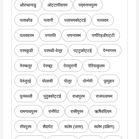
ओराथानाडु
ओट्टापीदारम
पद्मनाभपुरम
पलाकोड
पलानी
पलायमकोट्टई
पल्लदम
पल्लावरम
पनरुति
पापनासम
पप्पीरेड्डीपट्टी
परमकुडी
परमथी-वेलूर
पट्टुकोट्टई
पेन्नागरम
पेरम्बलुर
पेरम्बूर
पेरावुरानी
पेरियाकुलम
पेरुंदुरई
पोलाची
पोलुर
पोन्नेरी
पूम्पुहार
पूनमल्ली
पुदुक्कोट्टई
राधापुरम
राजपलायम
रामनाथपुरम
रानीपेट
रासीपुरम
ऋषिवंदियम
रॉयपुरम
सैदापेट
सलेम (उत्तर)
सलेम (दक्षिण)