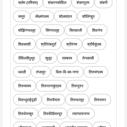
सलेम (पश्चिम)
शंकरनकोविल
शंकरपुरम
संकरी
सत्तूर
सेंथमंगलम
शोलावंदन
शोलिंगहुर
शोझिंगनल्लूर
सिंगनल्लूर
सिरकाजी
शिवगंगा
शिवकाशी
श्रीपेरंबदूरॉ
श्रीरंगम
श्रीवैकुंठम
रीविल्लीपुथुर
सुलूर
ताम्बरम
तेनकासी
थल्ली
तंजावुर
थिरु-वि-का-नगर
तिरुमंगलम
तिरुमायम
तिरुपरनकुंद्रम
तिरुपुरुर
थिरुथुराईपूंडी
तिरुवैयारु
तिरुवल्लूर
तिरुवरुर
तिरुवेरुम्बुर
तिरुविदैमरुदुर
त्यागरायनगर