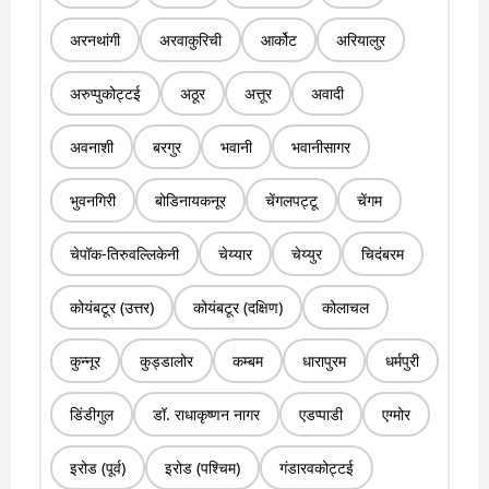
अरनथांगी
अरवाकुरिची
आर्कोट
अरियालुर
अरुप्पुकोट्टई
अठूर
अत्तूर
अवादी
अवनाशी
बरगुर
भवानी
भवानीसागर
भुवनगिरी
बोडिनायकनूर
चेंगलपट्टू
चेंगम
चेपॉक-तिरुवल्लिकेनी
चेय्यार
चेय्युर
चिदंबरम
कोयंबटूर (उत्तर)
कोयंबटूर (दक्षिण)
कोलाचल
कुन्नूर
कुड्डालोर
कम्बम
धारापुरम
धर्मपुरी
डिंडीगुल
डॉ. राधाकृष्णन नागर
एडप्पाडी
एग्मोर
इरोड (पूर्व)
इरोड (पश्चिम)
गंडारवकोट्टई