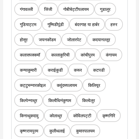
गंगावल्ली
जिंजी
गोबीचेट्टीपलायम
गुडालुर
गुडियाट्टम
गुम्मिडीपूंडी
बंदरगाह या हार्बर
हरुर
होसुर
जयनकोंडम
जोलारपेट
कदयानल्लूर
कलासपक्कमॉ
कल्लाकुरिची
कांचीपुरम
कंगायम
कन्याकुमारी
कराईकुडी
करूर
कटपडी
कट्टुमन्नारकोइल
कवुंदमपलायम
किलियूर
किल्पेन्नाथुर
किल्वैथिनंकुप्पम
किल्वेलुर
किनाथुकदावु
कोलाथुर
कोविलपट्टी
कृष्णगिरि
कृष्णरायपुरम
कुलीथलाई
कुमारपालयम