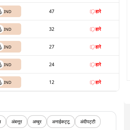
47
हारे
IND
32
हारे
IND
27
हारे
IND
24
हारे
IND
12
हारे
IND
म
अंबत्तूर
अम्बुर
अनाईकट्टू
अंदीपट्टी