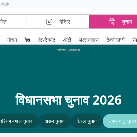
rotak
शोज़
देखिए
चुनाव
मौसम
देश
एंटरटेनमेंट
ऑटो
लल्लनख़ास
टेक्नोलॉजी
से
Advertisement
विधानसभा चुनाव 2026
पश्चिम बंगाल चुनाव
असम चुनाव
केरल चुनाव
तमिलनाडु चुनाव