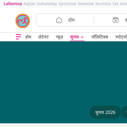
Lallantop
Aajtak
Indiatoday
Sportstak
Newstak
Mumbai Tak
Ast
होम
⌄
चुनाव
होम
लेटेस्ट
न्यूज़
पॉलिटिक्स
स्पोर्ट्स
चुनाव 2026