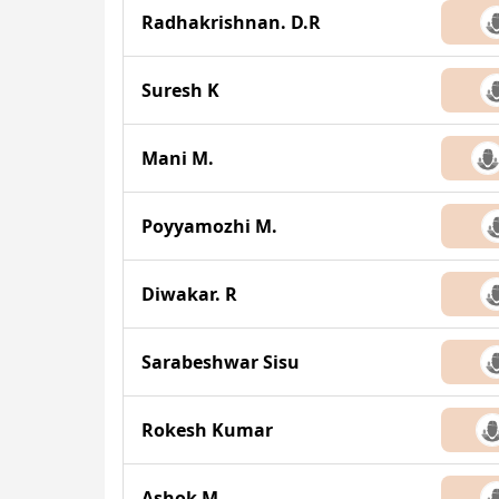
Radhakrishnan. D.R
Suresh K
Mani M.
Poyyamozhi M.
Diwakar. R
Sarabeshwar Sisu
Rokesh Kumar
Ashok M.