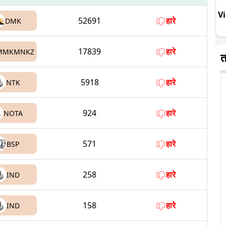
V
52691
हारे
DMK
17839
हारे
MMKMNKZ
त
5918
हारे
NTK
924
हारे
NOTA
571
हारे
BSP
258
हारे
IND
158
हारे
IND