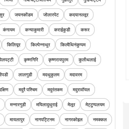
सुर
जयनकोंडम
जोलारपेट
कदयानल्लूर
कंगायम
कन्याकुमारी
कराईकुडी
करूर
किलियूर
किल्पेन्नाथुर
किल्वैथिनंकुप्पम
िलपट्टी
कृष्णगिरि
कृष्णरायपुरम
कुलीथलाई
जीपडी
लालगुडी
मदथुकुलम
मदावरम
दक्षिण
मदुरै पश्चिम
मदुरंतकम
मदुरावॉयल
मन्नारगुडी
मयिलादुथुराई
मेलूर
मेट्टुप्पलयम
मायलापुर
नागपट्टिनम
नागरकोइल
नमक्कल