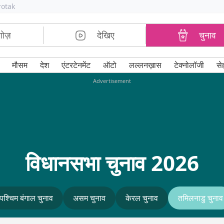
rotak
शोज़
देखिए
चुनाव
मौसम
देश
एंटरटेनमेंट
ऑटो
लल्लनख़ास
टेक्नोलॉजी
से
Advertisement
विधानसभा चुनाव 2026
पश्चिम बंगाल चुनाव
असम चुनाव
केरल चुनाव
तमिलनाडु चुनाव