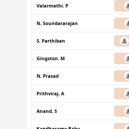
Valarmathi. P
N. Soundararajan
S. Parthiban
Gingston. M
N. Prasad
Prithviraj. A
Anand. S
Kandhasamy Babu