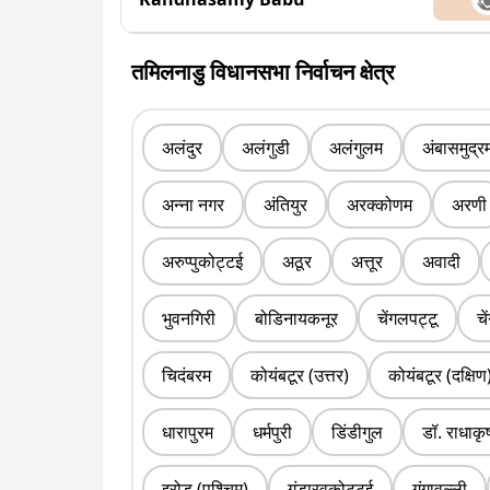
तमिलनाडु विधानसभा निर्वाचन क्षेत्र
अलंदुर
अलंगुडी
अलंगुलम
अंबासमुद्र
अन्ना नगर
अंतियुर
अरक्कोणम
अरणी
अरुप्पुकोट्टई
अठूर
अत्तूर
अवादी
भुवनगिरी
बोडिनायकनूर
चेंगलपट्टू
चे
चिदंबरम
कोयंबटूर (उत्तर)
कोयंबटूर (दक्षिण
धारापुरम
धर्मपुरी
डिंडीगुल
डॉ. राधाकृ
इरोड (पश्चिम)
गंडारवकोट्टई
गंगावल्ली