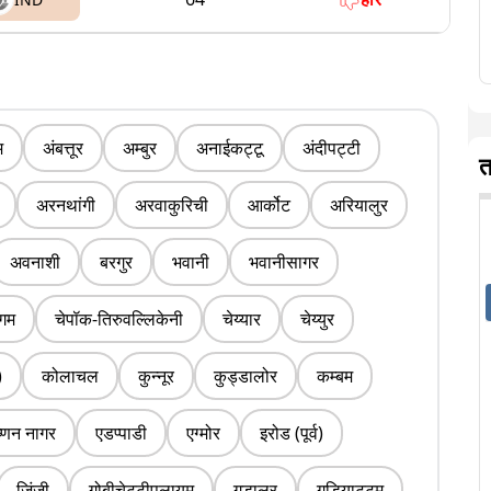
म
अंबत्तूर
अम्बुर
अनाईकट्टू
अंदीपट्टी
त
अरनथांगी
अरवाकुरिची
आर्कोट
अरियालुर
अवनाशी
बरगुर
भवानी
भवानीसागर
ंगम
चेपॉक-तिरुवल्लिकेनी
चेय्यार
चेय्युर
)
कोलाचल
कुन्नूर
कुड्डालोर
कम्बम
ष्णन नागर
एडप्पाडी
एग्मोर
इरोड (पूर्व)
जिंजी
गोबीचेट्टीपलायम
गुडालुर
गुडियाट्टम