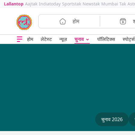
Lallantop
Aajtak
Indiatoday
Sportstak
Newstak
Mumbai Tak
Ast
होम
⌄
चुनाव
होम
लेटेस्ट
न्यूज़
पॉलिटिक्स
स्पोर्ट्स
चुनाव 2026