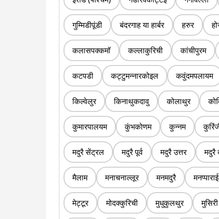
गुम्मिडीपूंडी
बंदरगाह या हार्बर
हरुर
हो
कलासपक्कमॉ
कल्लाकुरिची
कांचीपुरम
कटपडी
कट्टुमन्नारकोइल
कवुंदमपलायम
किल्वेलुर
किनाथुकदावु
कोलाथुर
कोव
कुमारपालयम
कुंभकोणम
कुन्नम
कुरिं
मदुरै सेंट्रल
मदुरै पूर्व
मदुरै उत्तर
मदुरै 
मैलाम
मनाचनाल्लूर
मनमदुरै
मनप्पाराई
मेट्टूर
मोदक्कुरिची
मुधुकुलथुर
मुसिरी