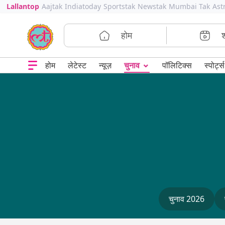
Lallantop
Aajtak
Indiatoday
Sportstak
Newstak
Mumbai Tak
Ast
होम
⌄
चुनाव
होम
लेटेस्ट
न्यूज़
पॉलिटिक्स
स्पोर्ट्स
चुनाव 2026