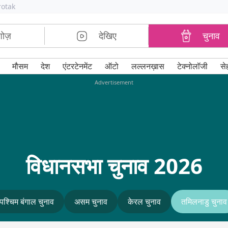
rotak
शोज़
देखिए
चुनाव
मौसम
देश
एंटरटेनमेंट
ऑटो
लल्लनख़ास
टेक्नोलॉजी
से
Advertisement
विधानसभा चुनाव 2026
पश्चिम बंगाल चुनाव
असम चुनाव
केरल चुनाव
तमिलनाडु चुनाव