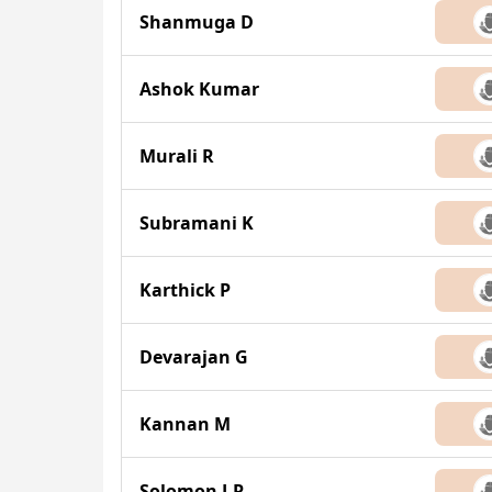
Shanmuga D
Ashok Kumar
Murali R
Subramani K
Karthick P
Devarajan G
Kannan M
Solomon J.R