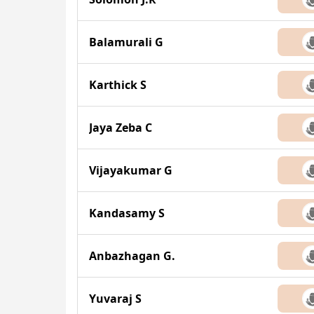
Balamurali G
Karthick S
Jaya Zeba C
Vijayakumar G
Kandasamy S
Anbazhagan G.
Yuvaraj S