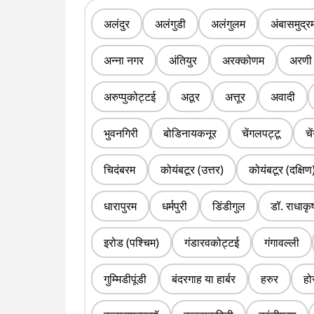
अलंदुर
अलंगुडी
अलंगुलम
अंबासमुद्र
अन्ना नगर
अंतियुर
अरक्कोणम
अरणी
अरुप्पुकोट्टई
अठूर
अत्तूर
अवादी
भुवनगिरी
बोडिनायकनूर
चेंगलपट्टू
चे
चिदंबरम
कोयंबटूर (उत्तर)
कोयंबटूर (दक्षिण
धारापुरम
धर्मपुरी
डिंडीगुल
डॉ. राधाकृ
इरोड (पश्चिम)
गंडारवकोट्टई
गंगावल्ली
गुम्मिडीपूंडी
बंदरगाह या हार्बर
हरुर
हो