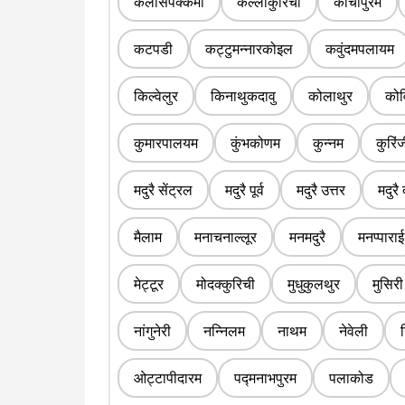
कलासपक्कमॉ
कल्लाकुरिची
कांचीपुरम
कटपडी
कट्टुमन्नारकोइल
कवुंदमपलायम
किल्वेलुर
किनाथुकदावु
कोलाथुर
कोव
कुमारपालयम
कुंभकोणम
कुन्नम
कुरिं
मदुरै सेंट्रल
मदुरै पूर्व
मदुरै उत्तर
मदुरै 
मैलाम
मनाचनाल्लूर
मनमदुरै
मनप्पाराई
मेट्टूर
मोदक्कुरिची
मुधुकुलथुर
मुसिरी
नांगुनेरी
नन्निलम
नाथम
नेवेली
ओट्टापीदारम
पद्मनाभपुरम
पलाकोड