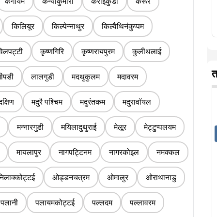
कंगायम
कन्याकुमारी
कराईकुडी
करूर
किलियूर
किल्पेन्नाथुर
किल्वैथिनंकुप्पम
िलपट्टी
कृष्णगिरि
कृष्णरायपुरम
कुलीथलाई
त
जीपडी
लालगुडी
मदथुकुलम
मदावरम
दक्षिण
मदुरै पश्चिम
मदुरंतकम
मदुरावॉयल
मन्नारगुडी
मयिलादुथुराई
मेलूर
मेट्टुप्पलयम
मायलापुर
नागपट्टिनम
नागरकोइल
नमक्कल
निलाक्कोट्टई
ओड्डनचत्रम
ओमालुर
ओराथानाडु
पलानी
पलायमकोट्टई
पल्लदम
पल्लावरम