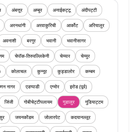
म
अंबत्तूर
अम्बुर
अनाईकट्टू
अंदीपट्टी
अरनथांगी
अरवाकुरिची
आर्कोट
अरियालुर
अवनाशी
बरगुर
भवानी
भवानीसागर
ंगम
चेपॉक-तिरुवल्लिकेनी
चेय्यार
चेय्युर
)
कोलाचल
कुन्नूर
कुड्डालोर
कम्बम
ष्णन नागर
एडप्पाडी
एग्मोर
इरोड (पूर्व)
जिंजी
गोबीचेट्टीपलायम
गुडालुर
गुडियाट्टम
सुर
जयनकोंडम
जोलारपेट
कदयानल्लूर