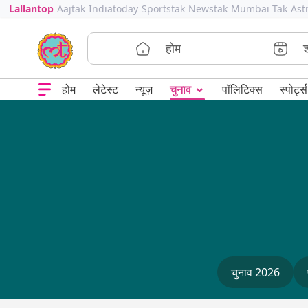
Lallantop
Aajtak
Indiatoday
Sportstak
Newstak
Mumbai Tak
Ast
होम
⌄
चुनाव
होम
लेटेस्ट
न्यूज़
पॉलिटिक्स
स्पोर्ट्स
चुनाव 2026