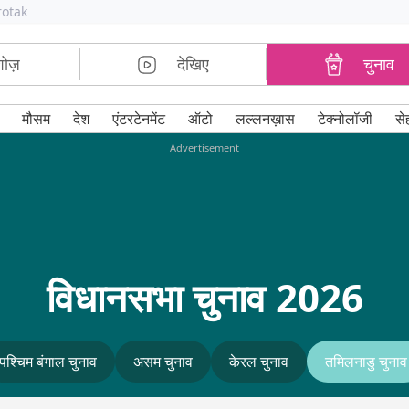
rotak
शोज़
देखिए
चुनाव
मौसम
देश
एंटरटेनमेंट
ऑटो
लल्लनख़ास
टेक्नोलॉजी
से
Advertisement
विधानसभा चुनाव 2026
पश्चिम बंगाल चुनाव
असम चुनाव
केरल चुनाव
तमिलनाडु चुनाव