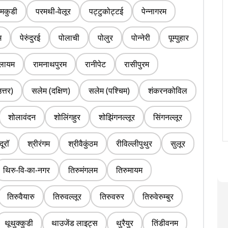
मकुडी
परमथी-वेलूर
पट्टुकोट्टई
पेन्नागरम
म
पेरुंदुरई
पोलाची
पोलुर
पोन्नेरी
पूम्पुहार
लायम
रामनाथपुरम
रानीपेट
रासीपुरम
त्तर)
सलेम (दक्षिण)
सलेम (पश्चिम)
शंकरनकोविल
शोलावंदन
शोलिंगहुर
शोझिंगनल्लूर
सिंगनल्लूर
दूरॉ
श्रीरंगम
श्रीवैकुंठम
रीविल्लीपुथुर
सुलूर
थिरु-वि-का-नगर
तिरुमंगलम
तिरुमायम
तिरुवैयारु
तिरुवल्लूर
तिरुवरुर
तिरुवेरुम्बुर
थूथुक्कुडी
थाउजेंड लाइट्स
थुरैयुर
तिंडीवनम