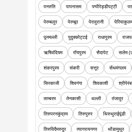
पनरुति
पापनासम
पप्पीरेड्डीपट्टी
पर
पेरम्बलुर
पेरम्बूर
पेरावुरानी
पेरियाकुल
पूनमल्ली
पुदुक्कोट्टई
राधापुरम
राजप
ऋषिवंदियम
रॉयपुरम
सैदापेट
सलेम (उ
शंकरपुरम
संकरी
सत्तूर
सेंथमंगलम
सिरकाजी
शिवगंगा
शिवकाशी
श्रीपेरंब
ताम्बरम
तेनकासी
थल्ली
तंजावुर
तिरुपरनकुंद्रम
तिरुपुरुर
थिरुथुराईपूंडी
तिरुविदैमरुदुर
त्यागरायनगर
थोंडामुथुर