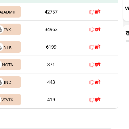
V
42757
हारे
AIADMK
34962
हारे
TVK
त
6199
हारे
NTK
871
हारे
NOTA
443
हारे
IND
419
हारे
VTVTK