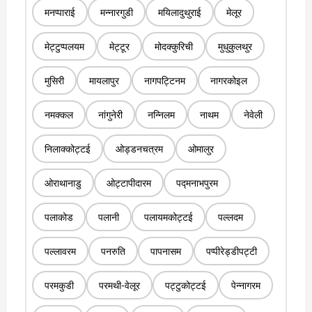
मनप्पाराई
मन्नारगुडी
मयिलादुथुराई
मेलूर
मेट्टुप्पलयम
मेट्टूर
मोदक्कुरिची
मुधुकुलथुर
मुसिरी
मायलापुर
नागपट्टिनम
नागरकोइल
नमक्कल
नांगुनेरी
नन्निलम
नाथम
नेवेली
निलाक्कोट्टई
ओड्डनचत्रम
ओमालुर
ओराथानाडु
ओट्टापीदारम
पद्मनाभपुरम
पलाकोड
पलानी
पलायमकोट्टई
पल्लदम
पल्लावरम
पनरुति
पापनासम
पप्पीरेड्डीपट्टी
परमकुडी
परमथी-वेलूर
पट्टुकोट्टई
पेन्नागरम