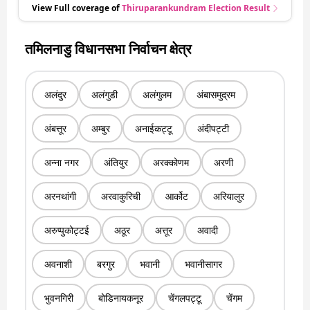
View Full coverage of
Thiruparankundram
Election Result
तमिलनाडु विधानसभा निर्वाचन क्षेत्र
अलंदुर
अलंगुडी
अलंगुलम
अंबासमुद्रम
अंबत्तूर
अम्बुर
अनाईकट्टू
अंदीपट्टी
अन्ना नगर
अंतियुर
अरक्कोणम
अरणी
अरनथांगी
अरवाकुरिची
आर्कोट
अरियालुर
अरुप्पुकोट्टई
अठूर
अत्तूर
अवादी
अवनाशी
बरगुर
भवानी
भवानीसागर
भुवनगिरी
बोडिनायकनूर
चेंगलपट्टू
चेंगम