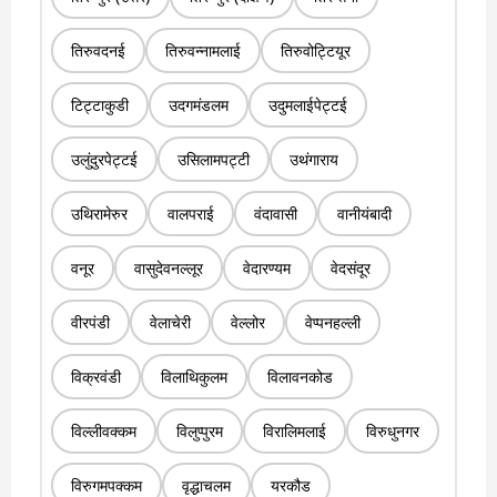
तिरुवदनई
तिरुवन्नामलाई
तिरुवोट्टियूर
टिट्टाकुडी
उदगमंडलम
उदुमलाईपेट्टई
उलुंदुरपेट्टई
उसिलामपट्टी
उथंगाराय
उथिरामेरुर
वालपराई
वंदावासी
वानीयंबादी
वनूर
वासुदेवनल्लूर
वेदारण्यम
वेदसंदूर
वीरपंडी
वेलाचेरी
वेल्लोर
वेप्पनहल्ली
विक्रवंडी
विलाथिकुलम
विलावनकोड
विल्लीवक्कम
विलुप्पुरम
विरालिमलाई
विरुधुनगर
विरुगमपक्कम
वृद्धाचलम
यरकौड