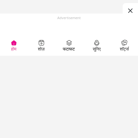
Advertisement
होम
शोज़
फटाफट
सुनिए
शॉर्ट्स
Top Shows
LallanKhas News
Entertainment
News
The Lallantop Show
Hindi Satire & Humor
Duniyadaari
Lallankhas Specials
Guest in the
Breaking News
Entertainment News
Newsroom
Top Political News
Hindi
Netanagri
Hindi
Top stories Cinema
Lallantop Baithki
Top History News
Entertainment Special
Kharcha Paani
Real Stories News
News
Aasan Bhasha Mein
Latest Political News
Top movies series
Social List
Top Literature News
review
Tarikh
Top Persons News
Latest Entertainment
Sehat
Top Profiles
News
The Cinema Show
Viral News
Business News
Technology
Top News