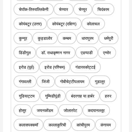
चेपॉक-तिरुवल्लिकेनी
चेय्यार
चेय्युर
चिदंबरम
कोयंबटूर (उत्तर)
कोयंबटूर (दक्षिण)
कोलाचल
कुन्नूर
कुड्डालोर
कम्बम
धारापुरम
धर्मपुरी
डिंडीगुल
डॉ. राधाकृष्णन नागर
एडप्पाडी
एग्मोर
इरोड (पूर्व)
इरोड (पश्चिम)
गंडारवकोट्टई
गंगावल्ली
जिंजी
गोबीचेट्टीपलायम
गुडालुर
गुडियाट्टम
गुम्मिडीपूंडी
बंदरगाह या हार्बर
हरुर
होसुर
जयनकोंडम
जोलारपेट
कदयानल्लूर
कलासपक्कमॉ
कल्लाकुरिची
कांचीपुरम
कंगायम