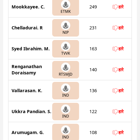
Mookkayee. C.
249
हारे
ETMK
Chelladurai. R
231
हारे
NIP
Syed Ibrahim. M.
163
हारे
TVVK
Renganathan
140
हारे
Doraisamy
RTSMJD
Vallarasan. K.
136
हारे
IND
Ukkra Pandian. S.
122
हारे
IND
Arumugam. G.
108
हारे
IND