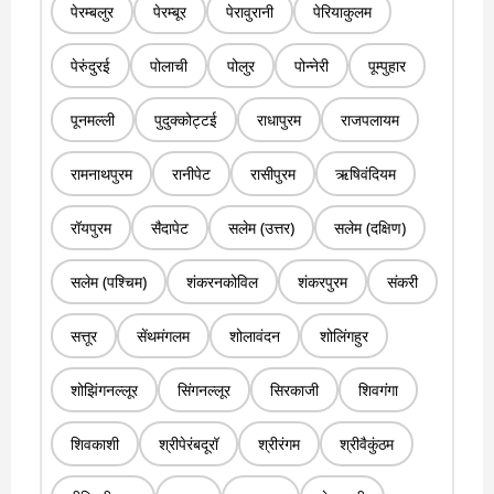
पेरम्बलुर
पेरम्बूर
पेरावुरानी
पेरियाकुलम
पेरुंदुरई
पोलाची
पोलुर
पोन्नेरी
पूम्पुहार
पूनमल्ली
पुदुक्कोट्टई
राधापुरम
राजपलायम
रामनाथपुरम
रानीपेट
रासीपुरम
ऋषिवंदियम
रॉयपुरम
सैदापेट
सलेम (उत्तर)
सलेम (दक्षिण)
सलेम (पश्चिम)
शंकरनकोविल
शंकरपुरम
संकरी
सत्तूर
सेंथमंगलम
शोलावंदन
शोलिंगहुर
शोझिंगनल्लूर
सिंगनल्लूर
सिरकाजी
शिवगंगा
शिवकाशी
श्रीपेरंबदूरॉ
श्रीरंगम
श्रीवैकुंठम