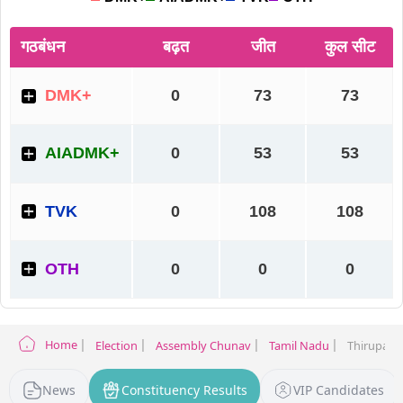
Home
Election
Assembly Chunav
Tamil Nadu
Thirupara
News
Constituency Results
VIP Candidates