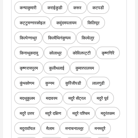
कन्याकुमारी
कराईकुडी
करूर
कटपडी
कट्टुमन्नारकोइल
कवुंदमपलायम
किलियूर
किल्पेन्नाथुर
किल्वैथिनंकुप्पम
किल्वेलुर
किनाथुकदावु
कोलाथुर
कोविलपट्टी
कृष्णगिरि
कृष्णरायपुरम
कुलीथलाई
कुमारपालयम
कुंभकोणम
कुन्नम
कुरिंजीपडी
लालगुडी
मदथुकुलम
मदावरम
मदुरै सेंट्रल
मदुरै पूर्व
मदुरै उत्तर
मदुरै दक्षिण
मदुरै पश्चिम
मदुरंतकम
मदुरावॉयल
मैलाम
मनाचनाल्लूर
मनमदुरै