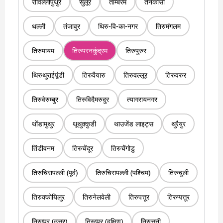
रीविल्लीपुथुर
सुलूर
ताम्बरम
तेनकासी
थल्ली
तंजावुर
थिरु-वि-का-नगर
तिरुमंगलम
तिरुमायम
तिरुपरनकुंद्रम
तिरुपुरुर
थिरुथुराईपूंडी
तिरुवैयारु
तिरुवल्लूर
तिरुवरुर
तिरुवेरुम्बुर
तिरुविदैमरुदुर
त्यागरायनगर
थोंडामुथुर
थूथुक्कुडी
थाउजेंड लाइट्स
थुरैयुर
तिंडीवनम
तिरुचेंदूर
तिरुचेंगोडु
तिरुचिरापल्ली (पूर्व)
तिरुचिरापल्ली (पश्चिम)
तिरुचुली
तिरुक्कोयिलुर
तिरुनेलवेली
तिरुपत्तूर
तिरुप्पत्तूर
तिरुप्पुर (उत्तर)
तिरुप्पुर (दक्षिण)
तिरुत्तनी