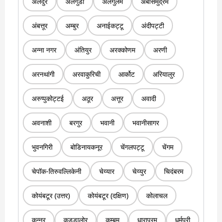
अलंदुर
अलंगुडी
अलंगुलम
अंबासमुद्रम
अंबत्तूर
अम्बुर
अनाईकट्टू
अंदीपट्टी
अन्ना नगर
अंतियुर
अरक्कोणम
अरणी
अरनथांगी
अरवाकुरिची
आर्कोट
अरियालुर
अरुप्पुकोट्टई
अठूर
अत्तूर
अवादी
अवनाशी
बरगुर
भवानी
भवानीसागर
भुवनगिरी
बोडिनायकनूर
चेंगलपट्टू
चेंगम
चेपॉक-तिरुवल्लिकेनी
चेय्यार
चेय्युर
चिदंबरम
कोयंबटूर (उत्तर)
कोयंबटूर (दक्षिण)
कोलाचल
कुन्नूर
कुड्डालोर
कम्बम
धारापुरम
धर्मपुरी