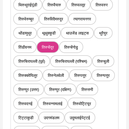
थिरुथुराईपूंडी
तिरुवैयारु
तिरुवल्लूर
तिरुवरुर
तिरुवेरुम्बुर
तिरुविदैमरुदुर
त्यागरायनगर
थोंडामुथुर
थूथुक्कुडी
थाउजेंड लाइट्स
थुरैयुर
तिंडीवनम
तिरुचेंदूर
तिरुचेंगोडु
तिरुचिरापल्ली (पूर्व)
तिरुचिरापल्ली (पश्चिम)
तिरुचुली
तिरुक्कोयिलुर
तिरुनेलवेली
तिरुपत्तूर
तिरुप्पत्तूर
तिरुप्पुर (उत्तर)
तिरुप्पुर (दक्षिण)
तिरुत्तनी
तिरुवदनई
तिरुवन्नामलाई
तिरुवोट्टियूर
टिट्टाकुडी
उदगमंडलम
उदुमलाईपेट्टई