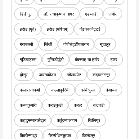
डिंडीगुल
डॉ. राधाकृष्णन नागर
एडप्पाडी
एग्मोर
इरोड (पूर्व)
इरोड (पश्चिम)
गंडारवकोट्टई
गंगावल्ली
जिंजी
गोबीचेट्टीपलायम
गुडालुर
गुडियाट्टम
गुम्मिडीपूंडी
बंदरगाह या हार्बर
हरुर
होसुर
जयनकोंडम
जोलारपेट
कदयानल्लूर
कलासपक्कमॉ
कल्लाकुरिची
कांचीपुरम
कंगायम
कन्याकुमारी
कराईकुडी
करूर
कटपडी
कट्टुमन्नारकोइल
कवुंदमपलायम
किलियूर
किल्पेन्नाथुर
किल्वैथिनंकुप्पम
किल्वेलुर