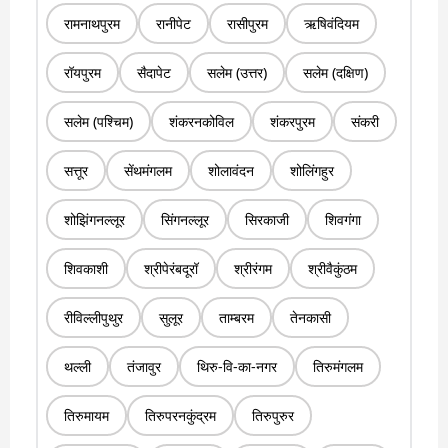
रामनाथपुरम
रानीपेट
रासीपुरम
ऋषिवंदियम
रॉयपुरम
सैदापेट
सलेम (उत्तर)
सलेम (दक्षिण)
सलेम (पश्चिम)
शंकरनकोविल
शंकरपुरम
संकरी
सत्तूर
सेंथमंगलम
शोलावंदन
शोलिंगहुर
शोझिंगनल्लूर
सिंगनल्लूर
सिरकाजी
शिवगंगा
शिवकाशी
श्रीपेरंबदूरॉ
श्रीरंगम
श्रीवैकुंठम
रीविल्लीपुथुर
सुलूर
ताम्बरम
तेनकासी
थल्ली
तंजावुर
थिरु-वि-का-नगर
तिरुमंगलम
तिरुमायम
तिरुपरनकुंद्रम
तिरुपुरुर