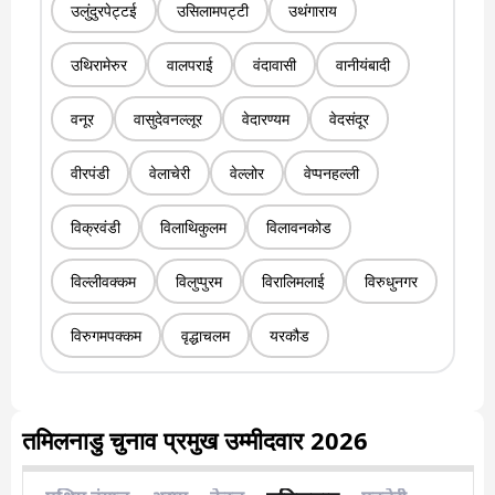
उलुंदुरपेट्टई
उसिलामपट्टी
उथंगाराय
उथिरामेरुर
वालपराई
वंदावासी
वानीयंबादी
वनूर
वासुदेवनल्लूर
वेदारण्यम
वेदसंदूर
वीरपंडी
वेलाचेरी
वेल्लोर
वेप्पनहल्ली
विक्रवंडी
विलाथिकुलम
विलावनकोड
विल्लीवक्कम
विलुप्पुरम
विरालिमलाई
विरुधुनगर
विरुगमपक्कम
वृद्धाचलम
यरकौड
तमिलनाडु चुनाव प्रमुख उम्मीदवार 2026