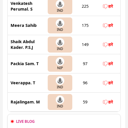
Venkatesh
225
हारे
Perumal. S
IND
Meera Sahib
175
हारे
IND
Shaik Abdul
149
हारे
Kader. P.S.J
IND
Packia Sam. T
97
हारे
NIP
Veerappa. T
96
हारे
IND
Rajalingam. M
59
हारे
IND
LIVE BLOG