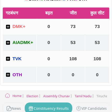
Home
Election
Assembly Chunav
Tamil Nadu
Tiruchendu
News
Constituency Results
VIP Candidates