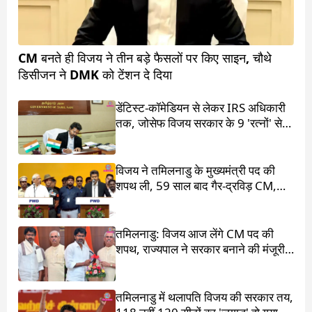
CM बनते ही विजय ने तीन बड़े फैसलों पर किए साइन, चौथे
डिसीजन ने DMK को टेंशन दे दिया
डेंटिस्ट-कॉमेडियन से लेकर IRS अधिकारी
तक, जोसेफ विजय सरकार के 9 'रत्नों' से
मिलिए
विजय ने तमिलनाडु के मुख्यमंत्री पद की
शपथ ली, 59 साल बाद गैर-द्रविड़ CM,
राहुल गांधी भी रहे मौजूद
तमिलनाडु: विजय आज लेंगे CM पद की
शपथ, राज्यपाल ने सरकार बनाने की मंजूरी
दी
तमिलनाडु में थलापति विजय की सरकार तय,