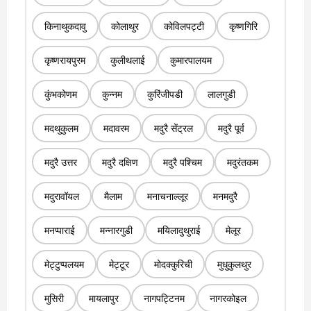
किनाथुकदावु
कोलाथुर
कोविलपट्टी
कृष्णगिरि
कृष्णरायपुरम
कुलीथलाई
कुमारपालयम
कुंभकोणम
कुन्नम
कुरिंजीपडी
लालगुडी
मदथुकुलम
मदावरम
मदुरै सेंट्रल
मदुरै पूर्व
मदुरै उत्तर
मदुरै दक्षिण
मदुरै पश्चिम
मदुरंतकम
मदुरावॉयल
मैलाम
मनाचनाल्लूर
मनमदुरै
मनप्पाराई
मन्नारगुडी
मयिलादुथुराई
मेलूर
मेट्टुप्पलयम
मेट्टूर
मोदक्कुरिची
मुधुकुलथुर
मुसिरी
मायलापुर
नागपट्टिनम
नागरकोइल