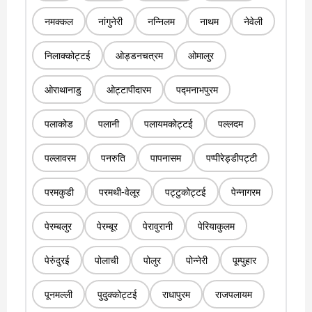
नमक्कल
नांगुनेरी
नन्निलम
नाथम
नेवेली
निलाक्कोट्टई
ओड्डनचत्रम
ओमालुर
ओराथानाडु
ओट्टापीदारम
पद्मनाभपुरम
पलाकोड
पलानी
पलायमकोट्टई
पल्लदम
पल्लावरम
पनरुति
पापनासम
पप्पीरेड्डीपट्टी
परमकुडी
परमथी-वेलूर
पट्टुकोट्टई
पेन्नागरम
पेरम्बलुर
पेरम्बूर
पेरावुरानी
पेरियाकुलम
पेरुंदुरई
पोलाची
पोलुर
पोन्नेरी
पूम्पुहार
पूनमल्ली
पुदुक्कोट्टई
राधापुरम
राजपलायम