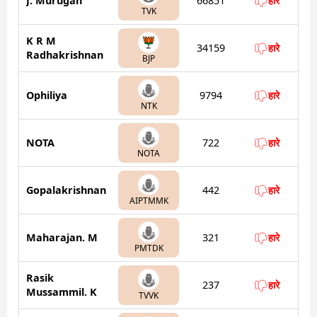
J. Murugan
66851
हारे
TVK
K R M
34159
हारे
Radhakrishnan
BJP
Ophiliya
9794
हारे
NTK
NOTA
722
हारे
NOTA
Gopalakrishnan
442
हारे
AIPTMMK
Maharajan. M
321
हारे
PMTDK
Rasik
237
हारे
Mussammil. K
TVVK