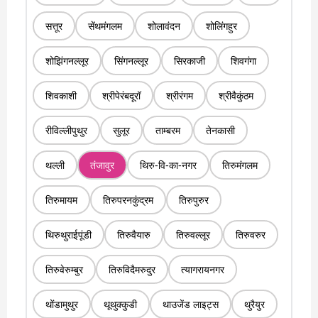
सत्तूर
सेंथमंगलम
शोलावंदन
शोलिंगहुर
शोझिंगनल्लूर
सिंगनल्लूर
सिरकाजी
शिवगंगा
शिवकाशी
श्रीपेरंबदूरॉ
श्रीरंगम
श्रीवैकुंठम
रीविल्लीपुथुर
सुलूर
ताम्बरम
तेनकासी
थल्ली
तंजावुर
थिरु-वि-का-नगर
तिरुमंगलम
तिरुमायम
तिरुपरनकुंद्रम
तिरुपुरुर
थिरुथुराईपूंडी
तिरुवैयारु
तिरुवल्लूर
तिरुवरुर
तिरुवेरुम्बुर
तिरुविदैमरुदुर
त्यागरायनगर
थोंडामुथुर
थूथुक्कुडी
थाउजेंड लाइट्स
थुरैयुर