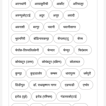
अरनथांगी
अरवाकुरिची
आर्कोट
अरियालुर
अरुप्पुकोट्टई
अठूर
अत्तूर
अवादी
अवनाशी
बरगुर
भवानी
भवानीसागर
भुवनगिरी
बोडिनायकनूर
चेंगलपट्टू
चेंगम
चेपॉक-तिरुवल्लिकेनी
चेय्यार
चेय्युर
चिदंबरम
कोयंबटूर (उत्तर)
कोयंबटूर (दक्षिण)
कोलाचल
कुन्नूर
कुड्डालोर
कम्बम
धारापुरम
धर्मपुरी
डिंडीगुल
डॉ. राधाकृष्णन नागर
एडप्पाडी
एग्मोर
इरोड (पूर्व)
इरोड (पश्चिम)
गंडारवकोट्टई