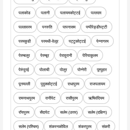
पलाकोड
पलानी
पलायमकोट्टई
पल्लदम
पल्लावरम
पनरुति
पापनासम
पप्पीरेड्डीपट्टी
परमकुडी
परमथी-वेलूर
पट्टुकोट्टई
पेन्नागरम
पेरम्बलुर
पेरम्बूर
पेरावुरानी
पेरियाकुलम
पेरुंदुरई
पोलाची
पोलुर
पोन्नेरी
पूम्पुहार
पूनमल्ली
पुदुक्कोट्टई
राधापुरम
राजपलायम
रामनाथपुरम
रानीपेट
रासीपुरम
ऋषिवंदियम
रॉयपुरम
सैदापेट
सलेम (उत्तर)
सलेम (दक्षिण)
सलेम (पश्चिम)
शंकरनकोविल
शंकरपुरम
संकरी