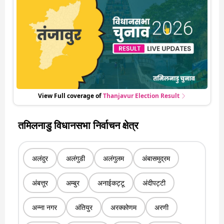
एक हलचल की अपडेट वो भी रियल टाइम में
View Full coverage of
Thanjavur
Election Result
तमिलनाडु विधानसभा निर्वाचन क्षेत्र
अलंदुर
अलंगुडी
अलंगुलम
अंबासमुद्रम
अंबत्तूर
अम्बुर
अनाईकट्टू
अंदीपट्टी
अन्ना नगर
अंतियुर
अरक्कोणम
अरणी