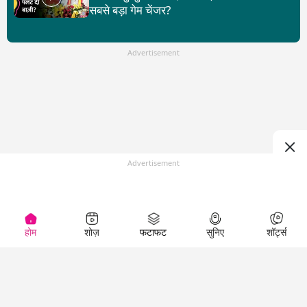
सबसे बड़ा गेम चेंजर?
Advertisement
Advertisement
होम
शोज़
फटाफट
सुनिए
शॉर्ट्स
Top Shows
LallanKhas News
Entertainment
News
The Lallantop Show
Hindi Satire & Humor
Duniyadaari
Lallankhas Specials