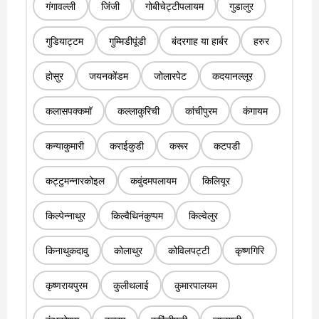
गंगावल्ली
जिंजी
गोबीचेट्टीपलायम
गुडालुर
गुडियाट्टम
गुम्मिडीपूंडी
बंदरगाह या हार्बर
हरुर
होसुर
जयनकोंडम
जोलारपेट
कदयानल्लूर
कलासपक्कमॉ
कल्लाकुरिची
कांचीपुरम
कंगायम
कन्याकुमारी
कराईकुडी
करूर
कटपडी
कट्टुमन्नारकोइल
कवुंदमपलायम
किलियूर
किल्पेन्नाथुर
किल्वैथिनंकुप्पम
किल्वेलुर
किनाथुकदावु
कोलाथुर
कोविलपट्टी
कृष्णगिरि
कृष्णरायपुरम
कुलीथलाई
कुमारपालयम