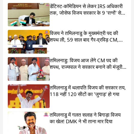
डेंटिस्ट-कॉमेडियन से लेकर IRS अधिकारी
तक, जोसेफ विजय सरकार के 9 'रत्नों' से
मिलिए
विजय ने तमिलनाडु के मुख्यमंत्री पद की
शपथ ली, 59 साल बाद गैर-द्रविड़ CM,
राहुल गांधी भी रहे मौजूद
तमिलनाडु: विजय आज लेंगे CM पद की
शपथ, राज्यपाल ने सरकार बनाने की मंजूरी
दी
तमिलनाडु में थलापति विजय की सरकार तय,
118 नहीं 120 सीटों का 'जुगाड़' हो गया
तमिलनाडु में गलत सलाह ने बिगाड़ा विजय
का खेल! DMK ने भी ताना मार दिया