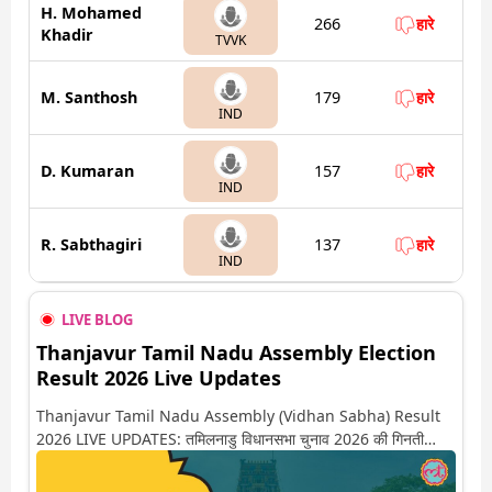
H. Mohamed
266
हारे
Khadir
TVVK
M. Santhosh
179
हारे
IND
D. Kumaran
157
हारे
IND
R. Sabthagiri
137
हारे
IND
LIVE BLOG
Thanjavur Tamil Nadu Assembly Election
Result 2026 Live Updates
Thanjavur Tamil Nadu Assembly (Vidhan Sabha) Result
2026 LIVE UPDATES: तमिलनाडु विधानसभा चुनाव 2026 की गिनती
अगले कुछ ही देर में शुरू होने वाली है. यहां देखें तंजावुर सीट पर कौन आगे-कौन
पीछे से लेकर किस तरफ जा रहें है रुझान. साथ ही पाइए इस सीट पर हो रही हर