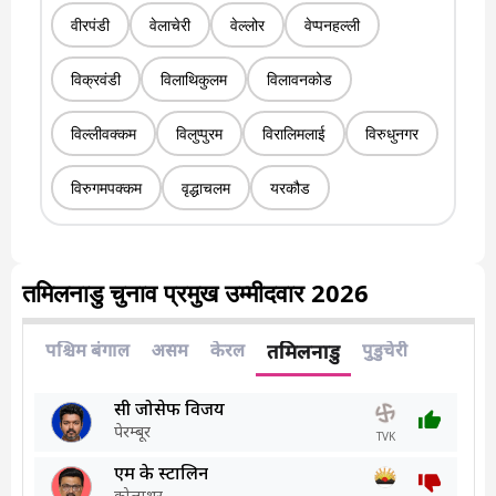
वीरपंडी
वेलाचेरी
वेल्लोर
वेप्पनहल्ली
विक्रवंडी
विलाथिकुलम
विलावनकोड
विल्लीवक्कम
विलुप्पुरम
विरालिमलाई
विरुधुनगर
विरुगमपक्कम
वृद्धाचलम
यरकौड
तमिलनाडु चुनाव प्रमुख उम्मीदवार 2026