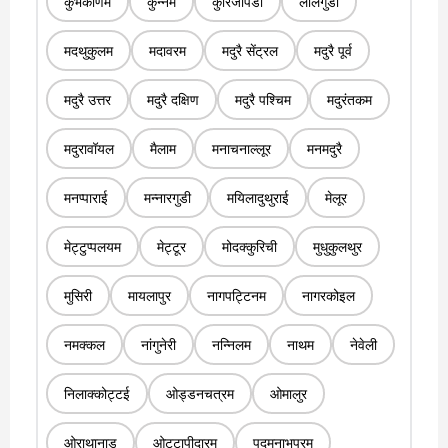
कुंभकोणम
कुन्नम
कुरिंजीपडी
लालगुडी
मदथुकुलम
मदावरम
मदुरै सेंट्रल
मदुरै पूर्व
मदुरै उत्तर
मदुरै दक्षिण
मदुरै पश्चिम
मदुरंतकम
मदुरावॉयल
मैलाम
मनाचनाल्लूर
मनमदुरै
मनप्पाराई
मन्नारगुडी
मयिलादुथुराई
मेलूर
मेट्टुप्पलयम
मेट्टूर
मोदक्कुरिची
मुधुकुलथुर
मुसिरी
मायलापुर
नागपट्टिनम
नागरकोइल
नमक्कल
नांगुनेरी
नन्निलम
नाथम
नेवेली
निलाक्कोट्टई
ओड्डनचत्रम
ओमालुर
ओराथानाडु
ओट्टापीदारम
पद्मनाभपुरम