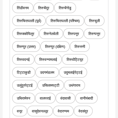
तिंडीवनम
तिरुचेंदूर
तिरुचेंगोडु
तिरुचिरापल्ली (पूर्व)
तिरुचिरापल्ली (पश्चिम)
तिरुचुली
तिरुक्कोयिलुर
तिरुनेलवेली
तिरुपत्तूर
तिरुप्पत्तूर
तिरुप्पुर (उत्तर)
तिरुप्पुर (दक्षिण)
तिरुत्तनी
तिरुवदनई
तिरुवन्नामलाई
तिरुवोट्टियूर
टिट्टाकुडी
उदगमंडलम
उदुमलाईपेट्टई
उलुंदुरपेट्टई
उसिलामपट्टी
उथंगाराय
उथिरामेरुर
वालपराई
वंदावासी
वानीयंबादी
वनूर
वासुदेवनल्लूर
वेदारण्यम
वेदसंदूर