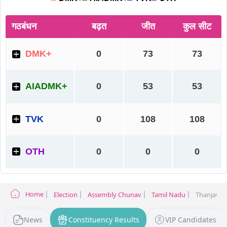
Home
Election
Assembly Chunav
Tamil Nadu
Thanjavur 
News
Constituency Results
VIP Candidates