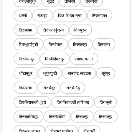
रीविल्लीपुथुर
सुलूर
ताम्बरम
तेनकासी
थल्ली
तंजावुर
थिरु-वि-का-नगर
तिरुमंगलम
तिरुमायम
तिरुपरनकुंद्रम
तिरुपुरुर
थिरुथुराईपूंडी
तिरुवैयारु
तिरुवल्लूर
तिरुवरुर
तिरुवेरुम्बुर
तिरुविदैमरुदुर
त्यागरायनगर
थोंडामुथुर
थूथुक्कुडी
थाउजेंड लाइट्स
थुरैयुर
तिंडीवनम
तिरुचेंदूर
तिरुचेंगोडु
तिरुचिरापल्ली (पूर्व)
तिरुचिरापल्ली (पश्चिम)
तिरुचुली
तिरुक्कोयिलुर
तिरुनेलवेली
तिरुपत्तूर
तिरुप्पत्तूर
तिरुप्पुर (उत्तर)
तिरुप्पुर (दक्षिण)
तिरुत्तनी