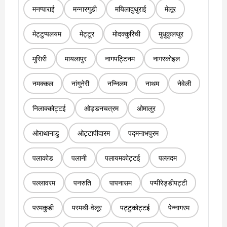
मनप्पाराई
मन्नारगुडी
मयिलादुथुराई
मेलूर
मेट्टुप्पलयम
मेट्टूर
मोदक्कुरिची
मुधुकुलथुर
मुसिरी
मायलापुर
नागपट्टिनम
नागरकोइल
नमक्कल
नांगुनेरी
नन्निलम
नाथम
नेवेली
निलाक्कोट्टई
ओड्डनचत्रम
ओमालुर
ओराथानाडु
ओट्टापीदारम
पद्मनाभपुरम
पलाकोड
पलानी
पलायमकोट्टई
पल्लदम
पल्लावरम
पनरुति
पापनासम
पप्पीरेड्डीपट्टी
परमकुडी
परमथी-वेलूर
पट्टुकोट्टई
पेन्नागरम