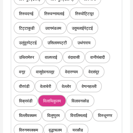
तिरुवदनई
तिरुवन्नामलाई
तिरुवोट्टियूर
टिट्टाकुडी
उदगमंडलम
उदुमलाईपेट्टई
उलुंदुरपेट्टई
उसिलामपट्टी
उथंगाराय
उथिरामेरुर
वालपराई
वंदावासी
वानीयंबादी
वनूर
वासुदेवनल्लूर
वेदारण्यम
वेदसंदूर
वीरपंडी
वेलाचेरी
वेल्लोर
वेप्पनहल्ली
विक्रवंडी
विलाथिकुलम
विलावनकोड
विल्लीवक्कम
विलुप्पुरम
विरालिमलाई
विरुधुनगर
विरुगमपक्कम
वृद्धाचलम
यरकौड