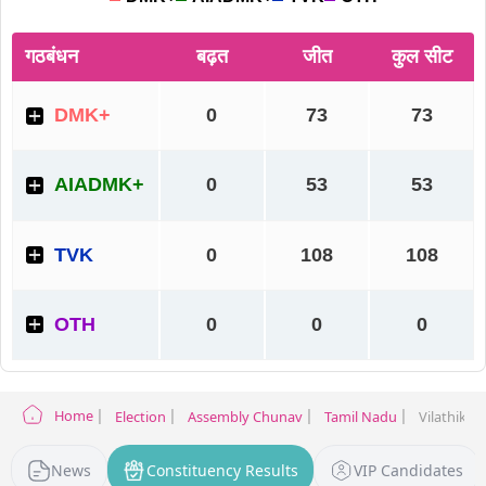
Home
Election
Assembly Chunav
Tamil Nadu
Vilathikul
News
Constituency Results
VIP Candidates