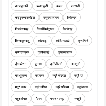
कन्याकुमारी
कराईकुडी
करूर
कटपडी
कट्टुमन्नारकोइल
कवुंदमपलायम
किलियूर
किल्पेन्नाथुर
किल्वैथिनंकुप्पम
किल्वेलुर
किनाथुकदावु
कोलाथुर
कोविलपट्टी
कृष्णगिरि
कृष्णरायपुरम
कुलीथलाई
कुमारपालयम
कुंभकोणम
कुन्नम
कुरिंजीपडी
लालगुडी
मदथुकुलम
मदावरम
मदुरै सेंट्रल
मदुरै पूर्व
मदुरै उत्तर
मदुरै दक्षिण
मदुरै पश्चिम
मदुरंतकम
मदुरावॉयल
मैलाम
मनाचनाल्लूर
मनमदुरै