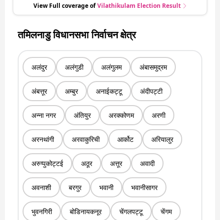
View Full coverage of
Vilathikulam
Election Result
तमिलनाडु विधानसभा निर्वाचन क्षेत्र
अलंदुर
अलंगुडी
अलंगुलम
अंबासमुद्रम
अंबत्तूर
अम्बुर
अनाईकट्टू
अंदीपट्टी
अन्ना नगर
अंतियुर
अरक्कोणम
अरणी
अरनथांगी
अरवाकुरिची
आर्कोट
अरियालुर
अरुप्पुकोट्टई
अठूर
अत्तूर
अवादी
अवनाशी
बरगुर
भवानी
भवानीसागर
भुवनगिरी
बोडिनायकनूर
चेंगलपट्टू
चेंगम