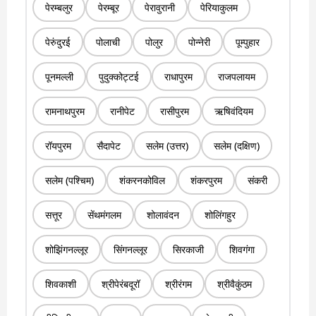
पेरम्बलुर
पेरम्बूर
पेरावुरानी
पेरियाकुलम
पेरुंदुरई
पोलाची
पोलुर
पोन्नेरी
पूम्पुहार
पूनमल्ली
पुदुक्कोट्टई
राधापुरम
राजपलायम
रामनाथपुरम
रानीपेट
रासीपुरम
ऋषिवंदियम
रॉयपुरम
सैदापेट
सलेम (उत्तर)
सलेम (दक्षिण)
सलेम (पश्चिम)
शंकरनकोविल
शंकरपुरम
संकरी
सत्तूर
सेंथमंगलम
शोलावंदन
शोलिंगहुर
शोझिंगनल्लूर
सिंगनल्लूर
सिरकाजी
शिवगंगा
शिवकाशी
श्रीपेरंबदूरॉ
श्रीरंगम
श्रीवैकुंठम