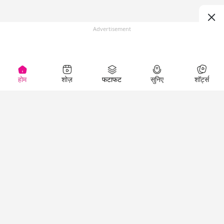
Advertisement
होम
शोज़
फटाफट
सुनिए
शॉर्ट्स
Top Shows
LallanKhas News
Entertainment
News
The Lallantop Show
Hindi Satire & Humor
Duniyadaari
Lallankhas Specials
Guest in the
Breaking News
Entertainment News
Newsroom
Top Political News
Hindi
Netanagri
Hindi
Top stories Cinema
Lallantop Baithki
Top History News
Entertainment Special
Kharcha Paani
Real Stories News
News
Aasan Bhasha Mein
Latest Political News
Top movies series
Social List
Top Literature News
review
Tarikh
Top Persons News
Latest Entertainment
Sehat
Top Profiles
News
The Cinema Show
Viral News
Business News
Technology
Top News