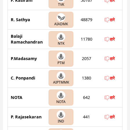
P. Kasiram
50167
हारे
TVK
R. Sathya
48879
हारे
AIADMK
Balaji
11780
हारे
Ramachandran
NTK
P.Madasamy
2057
हारे
PTM
C. Ponpandi
1380
हारे
AIPTMMK
NOTA
642
हारे
NOTA
P. Rajasekaran
441
हारे
IND