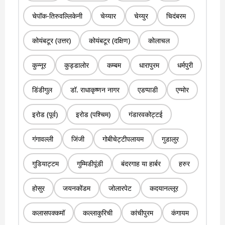
चेपॉक-तिरुवल्लिकेनी
चेय्यार
चेय्युर
चिदंबरम
कोयंबटूर (उत्तर)
कोयंबटूर (दक्षिण)
कोलाचल
कुन्नूर
कुड्डालोर
कम्बम
धारापुरम
धर्मपुरी
डिंडीगुल
डॉ. राधाकृष्णन नागर
एडप्पाडी
एग्मोर
इरोड (पूर्व)
इरोड (पश्चिम)
गंडारवकोट्टई
गंगावल्ली
जिंजी
गोबीचेट्टीपलायम
गुडालुर
गुडियाट्टम
गुम्मिडीपूंडी
बंदरगाह या हार्बर
हरुर
होसुर
जयनकोंडम
जोलारपेट
कदयानल्लूर
कलासपक्कमॉ
कल्लाकुरिची
कांचीपुरम
कंगायम