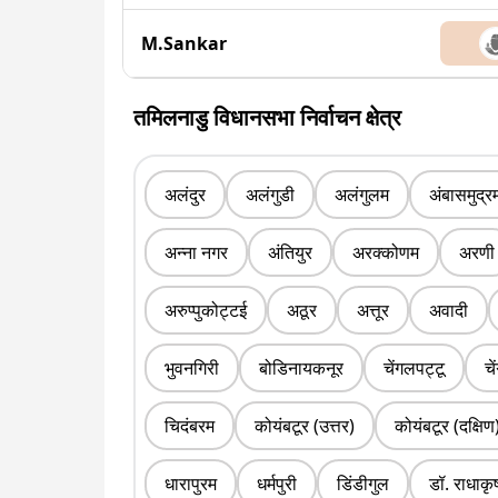
M.Sankar
तमिलनाडु विधानसभा निर्वाचन क्षेत्र
अलंदुर
अलंगुडी
अलंगुलम
अंबासमुद्र
अन्ना नगर
अंतियुर
अरक्कोणम
अरणी
अरुप्पुकोट्टई
अठूर
अत्तूर
अवादी
भुवनगिरी
बोडिनायकनूर
चेंगलपट्टू
चे
चिदंबरम
कोयंबटूर (उत्तर)
कोयंबटूर (दक्षिण
धारापुरम
धर्मपुरी
डिंडीगुल
डॉ. राधाकृ