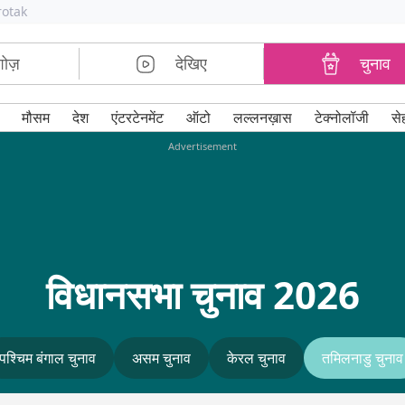
rotak
शोज़
देखिए
चुनाव
मौसम
देश
एंटरटेनमेंट
ऑटो
लल्लनख़ास
टेक्नोलॉजी
से
Advertisement
विधानसभा चुनाव 2026
पश्चिम बंगाल चुनाव
असम चुनाव
केरल चुनाव
तमिलनाडु चुनाव