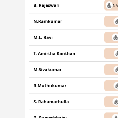
B. Rajeswari
NA
N.Ramkumar
M.L. Ravi
T. Amirtha Kanthan
M.Sivakumar
R.Muthukumar
S. Rahamathulla
G. Rameshbabu