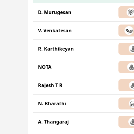
D. Murugesan
V. Venkatesan
R. Karthikeyan
NOTA
Rajesh T R
N. Bharathi
A. Thangaraj