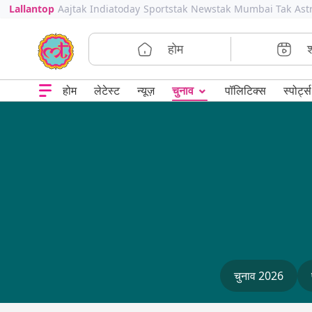
Lallantop
Aajtak
Indiatoday
Sportstak
Newstak
Mumbai Tak
Ast
होम
⌄
चुनाव
होम
लेटेस्ट
न्यूज़
पॉलिटिक्स
स्पोर्ट्स
चुनाव 2026