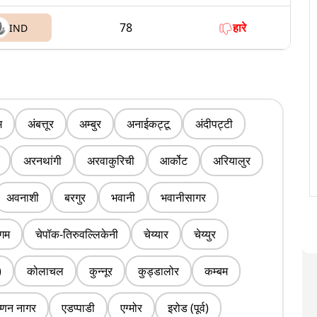
78
हारे
IND
म
अंबत्तूर
अम्बुर
अनाईकट्टू
अंदीपट्टी
अरनथांगी
अरवाकुरिची
आर्कोट
अरियालुर
अवनाशी
बरगुर
भवानी
भवानीसागर
ंगम
चेपॉक-तिरुवल्लिकेनी
चेय्यार
चेय्युर
)
कोलाचल
कुन्नूर
कुड्डालोर
कम्बम
ष्णन नागर
एडप्पाडी
एग्मोर
इरोड (पूर्व)