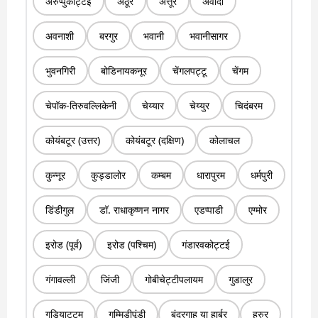
अरुप्पुकोट्टई
अठूर
अत्तूर
अवादी
अवनाशी
बरगुर
भवानी
भवानीसागर
भुवनगिरी
बोडिनायकनूर
चेंगलपट्टू
चेंगम
चेपॉक-तिरुवल्लिकेनी
चेय्यार
चेय्युर
चिदंबरम
कोयंबटूर (उत्तर)
कोयंबटूर (दक्षिण)
कोलाचल
कुन्नूर
कुड्डालोर
कम्बम
धारापुरम
धर्मपुरी
डिंडीगुल
डॉ. राधाकृष्णन नागर
एडप्पाडी
एग्मोर
इरोड (पूर्व)
इरोड (पश्चिम)
गंडारवकोट्टई
गंगावल्ली
जिंजी
गोबीचेट्टीपलायम
गुडालुर
गुडियाट्टम
गुम्मिडीपूंडी
बंदरगाह या हार्बर
हरुर