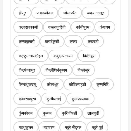
होसुर
जयनकोंडम
जोलारपेट
कदयानल्लूर
कलासपक्कमॉ
कल्लाकुरिची
कांचीपुरम
कंगायम
कन्याकुमारी
कराईकुडी
करूर
कटपडी
कट्टुमन्नारकोइल
कवुंदमपलायम
किलियूर
किल्पेन्नाथुर
किल्वैथिनंकुप्पम
किल्वेलुर
किनाथुकदावु
कोलाथुर
कोविलपट्टी
कृष्णगिरि
कृष्णरायपुरम
कुलीथलाई
कुमारपालयम
कुंभकोणम
कुन्नम
कुरिंजीपडी
लालगुडी
मदथुकुलम
मदावरम
मदुरै सेंट्रल
मदुरै पूर्व