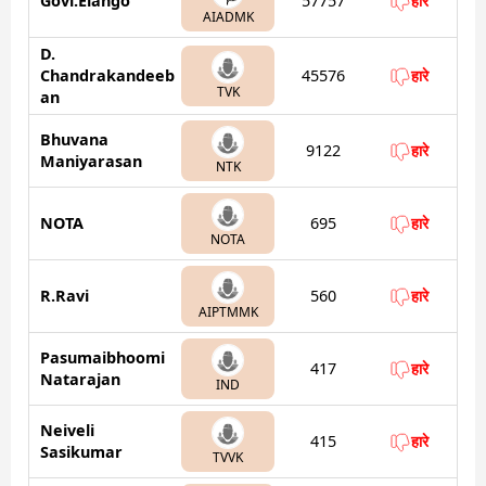
Govi.Elango
57757
हारे
AIADMK
D.
Chandrakandeeb
45576
हारे
TVK
an
Bhuvana
9122
हारे
Maniyarasan
NTK
NOTA
695
हारे
NOTA
R.Ravi
560
हारे
AIPTMMK
Pasumaibhoomi
417
हारे
Natarajan
IND
Neiveli
415
हारे
Sasikumar
TVVK