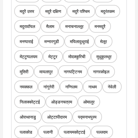
मदुरै उत्तर
मदुरै दक्षिण
मदुरै पश्चिम
मदुरंतकम
मदुरावॉयल
मैलाम
मनाचनाल्लूर
मनमदुरै
मनप्पाराई
मन्नारगुडी
मयिलादुथुराई
मेलूर
मेट्टुप्पलयम
मेट्टूर
मोदक्कुरिची
मुधुकुलथुर
मुसिरी
मायलापुर
नागपट्टिनम
नागरकोइल
नमक्कल
नांगुनेरी
नन्निलम
नाथम
नेवेली
निलाक्कोट्टई
ओड्डनचत्रम
ओमालुर
ओराथानाडु
ओट्टापीदारम
पद्मनाभपुरम
पलाकोड
पलानी
पलायमकोट्टई
पल्लदम