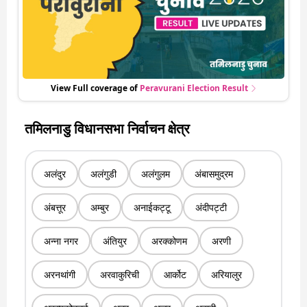
View Full coverage of
Peravurani
Election Result
तमिलनाडु विधानसभा निर्वाचन क्षेत्र
अलंदुर
अलंगुडी
अलंगुलम
अंबासमुद्रम
अंबत्तूर
अम्बुर
अनाईकट्टू
अंदीपट्टी
अन्ना नगर
अंतियुर
अरक्कोणम
अरणी
अरनथांगी
अरवाकुरिची
आर्कोट
अरियालुर