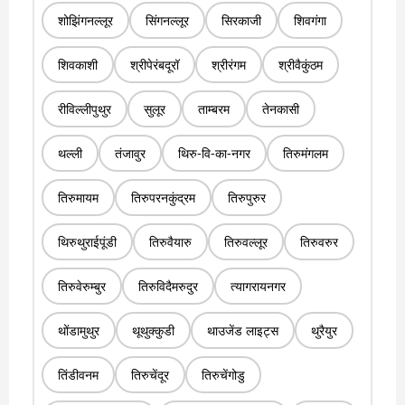
शोझिंगनल्लूर
सिंगनल्लूर
सिरकाजी
शिवगंगा
शिवकाशी
श्रीपेरंबदूरॉ
श्रीरंगम
श्रीवैकुंठम
रीविल्लीपुथुर
सुलूर
ताम्बरम
तेनकासी
थल्ली
तंजावुर
थिरु-वि-का-नगर
तिरुमंगलम
तिरुमायम
तिरुपरनकुंद्रम
तिरुपुरुर
थिरुथुराईपूंडी
तिरुवैयारु
तिरुवल्लूर
तिरुवरुर
तिरुवेरुम्बुर
तिरुविदैमरुदुर
त्यागरायनगर
थोंडामुथुर
थूथुक्कुडी
थाउजेंड लाइट्स
थुरैयुर
तिंडीवनम
तिरुचेंदूर
तिरुचेंगोडु