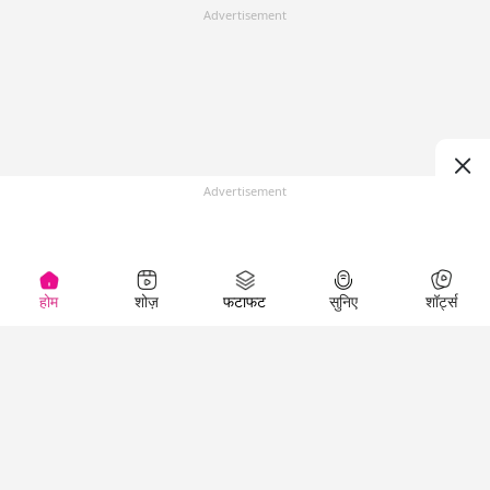
Advertisement
Advertisement
होम
शोज़
फटाफट
सुनिए
शॉर्ट्स
Top Shows
LallanKhas News
Entertainment
News
The Lallantop Show
Hindi Satire & Humor
Duniyadaari
Lallankhas Specials
Guest in the
Breaking News
Entertainment News
Newsroom
Top Political News
Hindi
Netanagri
Hindi
Top stories Cinema
Lallantop Baithki
Top History News
Entertainment Special
Kharcha Paani
Real Stories News
News