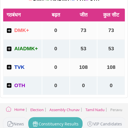
Home
Election
Assembly Chunav
Tamil Nadu
Peravurani
News
Constituency Results
VIP Candidates