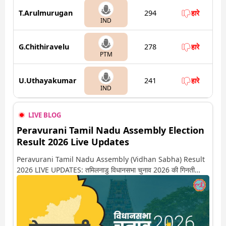
T.Arulmurugan
294
हारे
IND
G.Chithiravelu
278
हारे
PTM
U.Uthayakumar
241
हारे
IND
LIVE BLOG
Peravurani Tamil Nadu Assembly Election
Result 2026 Live Updates
Peravurani Tamil Nadu Assembly (Vidhan Sabha) Result
2026 LIVE UPDATES: तमिलनाडु विधानसभा चुनाव 2026 की गिनती
अगले कुछ ही देर में शुरू होने वाली है. यहां देखें पेरावुरानी सीट पर कौन आगे-
कौन पीछे से लेकर किस तरफ जा रहें है रुझान. साथ ही पाइए इस सीट पर हो
रही हर एक हलचल की अपडेट वो भी रियल टाइम में