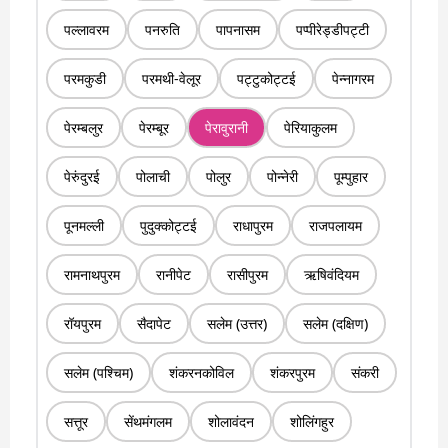
पल्लावरम
पनरुति
पापनासम
पप्पीरेड्डीपट्टी
परमकुडी
परमथी-वेलूर
पट्टुकोट्टई
पेन्नागरम
पेरम्बलुर
पेरम्बूर
पेरावुरानी
पेरियाकुलम
पेरुंदुरई
पोलाची
पोलुर
पोन्नेरी
पूम्पुहार
पूनमल्ली
पुदुक्कोट्टई
राधापुरम
राजपलायम
रामनाथपुरम
रानीपेट
रासीपुरम
ऋषिवंदियम
रॉयपुरम
सैदापेट
सलेम (उत्तर)
सलेम (दक्षिण)
सलेम (पश्चिम)
शंकरनकोविल
शंकरपुरम
संकरी
सत्तूर
सेंथमंगलम
शोलावंदन
शोलिंगहुर