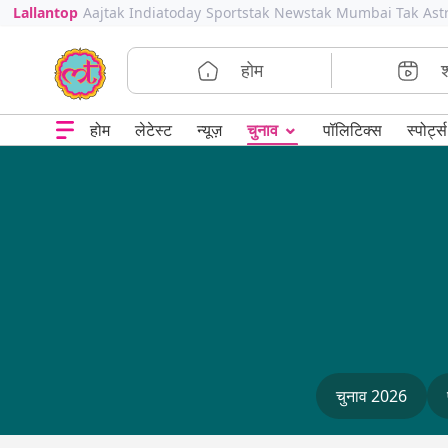
Lallantop
Aajtak
Indiatoday
Sportstak
Newstak
Mumbai Tak
Ast
होम
⌄
चुनाव
होम
लेटेस्ट
न्यूज़
पॉलिटिक्स
स्पोर्ट्स
चुनाव 2026