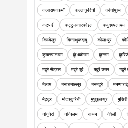
कलासपक्कमॉ
कल्लाकुरिची
कांचीपुरम
कटपडी
कट्टुमन्नारकोइल
कवुंदमपलायम
किल्वेलुर
किनाथुकदावु
कोलाथुर
कोव
कुमारपालयम
कुंभकोणम
कुन्नम
कुरिं
मदुरै सेंट्रल
मदुरै पूर्व
मदुरै उत्तर
मदुरै 
मैलाम
मनाचनाल्लूर
मनमदुरै
मनप्पाराई
मेट्टूर
मोदक्कुरिची
मुधुकुलथुर
मुसिरी
नांगुनेरी
नन्निलम
नाथम
नेवेली