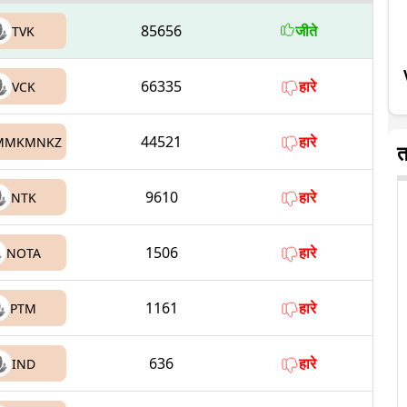
85656
जीते
TVK
66335
हारे
VCK
44521
हारे
MMKMNKZ
त
9610
हारे
NTK
1506
हारे
NOTA
1161
हारे
PTM
636
हारे
IND