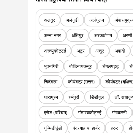
अलंदुर
अलंगुडी
अलंगुलम
अंबासमुद्र
अन्ना नगर
अंतियुर
अरक्कोणम
अरणी
अरुप्पुकोट्टई
अठूर
अत्तूर
अवादी
भुवनगिरी
बोडिनायकनूर
चेंगलपट्टू
चे
चिदंबरम
कोयंबटूर (उत्तर)
कोयंबटूर (दक्षिण
धारापुरम
धर्मपुरी
डिंडीगुल
डॉ. राधाकृ
इरोड (पश्चिम)
गंडारवकोट्टई
गंगावल्ली
गुम्मिडीपूंडी
बंदरगाह या हार्बर
हरुर
हो