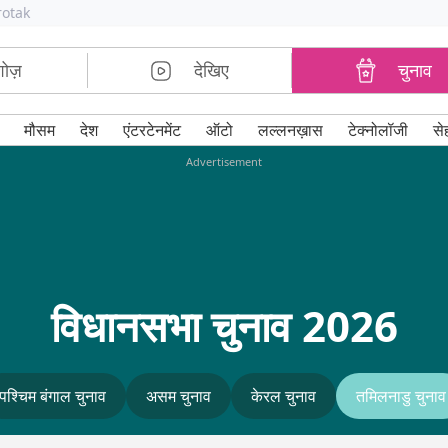
rotak
शोज़
देखिए
चुनाव
मौसम
देश
एंटरटेनमेंट
ऑटो
लल्लनख़ास
टेक्नोलॉजी
से
Advertisement
विधानसभा चुनाव 2026
पश्चिम बंगाल चुनाव
असम चुनाव
केरल चुनाव
तमिलनाडु चुनाव