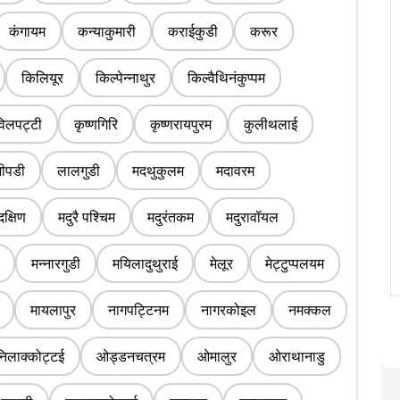
कंगायम
कन्याकुमारी
कराईकुडी
करूर
किलियूर
किल्पेन्नाथुर
किल्वैथिनंकुप्पम
िलपट्टी
कृष्णगिरि
कृष्णरायपुरम
कुलीथलाई
जीपडी
लालगुडी
मदथुकुलम
मदावरम
दक्षिण
मदुरै पश्चिम
मदुरंतकम
मदुरावॉयल
मन्नारगुडी
मयिलादुथुराई
मेलूर
मेट्टुप्पलयम
मायलापुर
नागपट्टिनम
नागरकोइल
नमक्कल
निलाक्कोट्टई
ओड्डनचत्रम
ओमालुर
ओराथानाडु