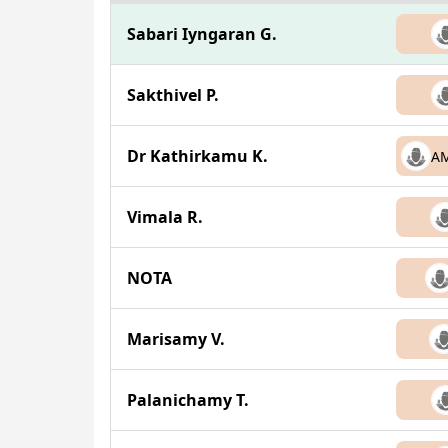
Sabari Iyngaran G.
Sakthivel P.
Dr Kathirkamu K.
A
Vimala R.
NOTA
Marisamy V.
Palanichamy T.