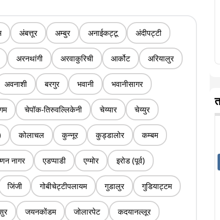
म
अंबत्तूर
अम्बुर
अनाईकट्टू
अंदीपट्टी
अरनथांगी
अरवाकुरिची
आर्कोट
अरियालुर
अवनाशी
बरगुर
भवानी
भवानीसागर
त
ंगम
चेपॉक-तिरुवल्लिकेनी
चेय्यार
चेय्युर
)
कोलाचल
कुन्नूर
कुड्डालोर
कम्बम
ष्णन नागर
एडप्पाडी
एग्मोर
इरोड (पूर्व)
जिंजी
गोबीचेट्टीपलायम
गुडालुर
गुडियाट्टम
सुर
जयनकोंडम
जोलारपेट
कदयानल्लूर