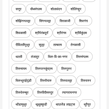
सत्तूर
सेंथमंगलम
शोलावंदन
शोलिंगहुर
शोझिंगनल्लूर
सिंगनल्लूर
सिरकाजी
शिवगंगा
शिवकाशी
श्रीपेरंबदूरॉ
श्रीरंगम
श्रीवैकुंठम
रीविल्लीपुथुर
सुलूर
ताम्बरम
तेनकासी
थल्ली
तंजावुर
थिरु-वि-का-नगर
तिरुमंगलम
तिरुमायम
तिरुपरनकुंद्रम
तिरुपुरुर
थिरुथुराईपूंडी
तिरुवैयारु
तिरुवल्लूर
तिरुवरुर
तिरुवेरुम्बुर
तिरुविदैमरुदुर
त्यागरायनगर
थोंडामुथुर
थूथुक्कुडी
थाउजेंड लाइट्स
थुरैयुर