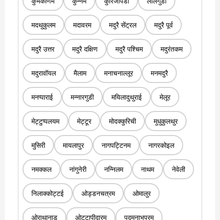
कुंभकोणम
कुन्नम
कुरिंजीपडी
लालगुडी
मदथुकुलम
मदावरम
मदुरै सेंट्रल
मदुरै पूर्व
मदुरै उत्तर
मदुरै दक्षिण
मदुरै पश्चिम
मदुरंतकम
मदुरावॉयल
मैलाम
मनाचनाल्लूर
मनमदुरै
मनप्पाराई
मन्नारगुडी
मयिलादुथुराई
मेलूर
मेट्टुप्पलयम
मेट्टूर
मोदक्कुरिची
मुधुकुलथुर
मुसिरी
मायलापुर
नागपट्टिनम
नागरकोइल
नमक्कल
नांगुनेरी
नन्निलम
नाथम
नेवेली
निलाक्कोट्टई
ओड्डनचत्रम
ओमालुर
ओराथानाडु
ओट्टापीदारम
पद्मनाभपुरम