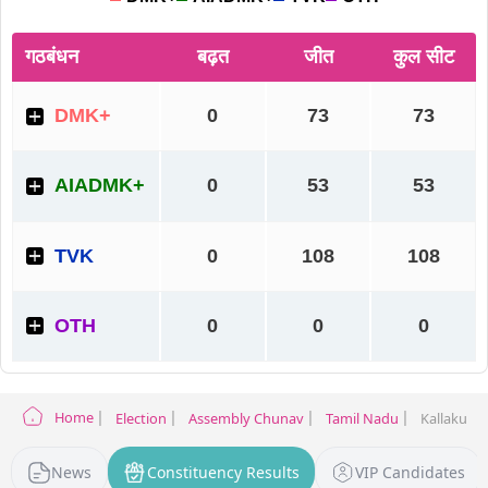
Home
Election
Assembly Chunav
Tamil Nadu
Kallakurich
News
Constituency Results
VIP Candidates