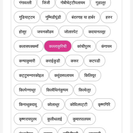
गंगावल्ली
जिंजी
गोबीचेट्टीपलायम
गुडालुर
गुडियाट्टम
गुम्मिडीपूंडी
बंदरगाह या हार्बर
हरुर
होसुर
जयनकोंडम
जोलारपेट
कदयानल्लूर
कलासपक्कमॉ
कल्लाकुरिची
कांचीपुरम
कंगायम
कन्याकुमारी
कराईकुडी
करूर
कटपडी
कट्टुमन्नारकोइल
कवुंदमपलायम
किलियूर
किल्पेन्नाथुर
किल्वैथिनंकुप्पम
किल्वेलुर
किनाथुकदावु
कोलाथुर
कोविलपट्टी
कृष्णगिरि
कृष्णरायपुरम
कुलीथलाई
कुमारपालयम