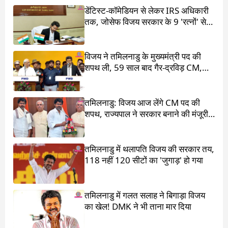
डेंटिस्ट-कॉमेडियन से लेकर IRS अधिकारी
तक, जोसेफ विजय सरकार के 9 'रत्नों' से
मिलिए
विजय ने तमिलनाडु के मुख्यमंत्री पद की
शपथ ली, 59 साल बाद गैर-द्रविड़ CM,
राहुल गांधी भी रहे मौजूद
तमिलनाडु: विजय आज लेंगे CM पद की
शपथ, राज्यपाल ने सरकार बनाने की मंजूरी
दी
तमिलनाडु में थलापति विजय की सरकार तय,
118 नहीं 120 सीटों का 'जुगाड़' हो गया
तमिलनाडु में गलत सलाह ने बिगाड़ा विजय
का खेल! DMK ने भी ताना मार दिया