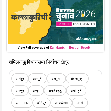
रही हर एक हलचल की अपडेट वो भी रियल टाइम में
View Full coverage of
Kallakurichi
Election Result
तमिलनाडु विधानसभा निर्वाचन क्षेत्र
अलंदुर
अलंगुडी
अलंगुलम
अंबासमुद्रम
अंबत्तूर
अम्बुर
अनाईकट्टू
अंदीपट्टी
अन्ना नगर
अंतियुर
अरक्कोणम
अरणी