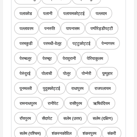
पलाकोड
पलानी
पलायमकोट्टई
पल्लदम
पल्लावरम
पनरुति
पापनासम
पप्पीरेड्डीपट्टी
परमकुडी
परमथी-वेलूर
पट्टुकोट्टई
पेन्नागरम
पेरम्बलुर
पेरम्बूर
पेरावुरानी
पेरियाकुलम
पेरुंदुरई
पोलाची
पोलुर
पोन्नेरी
पूम्पुहार
पूनमल्ली
पुदुक्कोट्टई
राधापुरम
राजपलायम
रामनाथपुरम
रानीपेट
रासीपुरम
ऋषिवंदियम
रॉयपुरम
सैदापेट
सलेम (उत्तर)
सलेम (दक्षिण)
सलेम (पश्चिम)
शंकरनकोविल
शंकरपुरम
संकरी