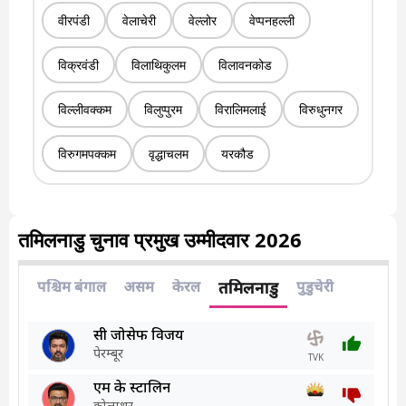
वीरपंडी
वेलाचेरी
वेल्लोर
वेप्पनहल्ली
विक्रवंडी
विलाथिकुलम
विलावनकोड
विल्लीवक्कम
विलुप्पुरम
विरालिमलाई
विरुधुनगर
विरुगमपक्कम
वृद्धाचलम
यरकौड
तमिलनाडु चुनाव प्रमुख उम्मीदवार 2026