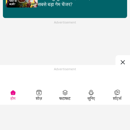
सबसे बड़ा गेम चेंजर?
Advertisement
Advertisement
होम
शोज़
फटाफट
सुनिए
शॉर्ट्स
Top Shows
LallanKhas News
Entertainment
News
The Lallantop Show
Hindi Satire & Humor
Duniyadaari
Lallankhas Specials