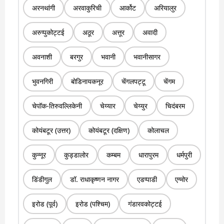
अरनथांगी
अरवाकुरिची
आर्कोट
अरियालुर
अरुप्पुकोट्टई
अठूर
अत्तूर
अवादी
अवनाशी
बरगुर
भवानी
भवानीसागर
भुवनगिरी
बोडिनायकनूर
चेंगलपट्टू
चेंगम
चेपॉक-तिरुवल्लिकेनी
चेय्यार
चेय्युर
चिदंबरम
कोयंबटूर (उत्तर)
कोयंबटूर (दक्षिण)
कोलाचल
कुन्नूर
कुड्डालोर
कम्बम
धारापुरम
धर्मपुरी
डिंडीगुल
डॉ. राधाकृष्णन नागर
एडप्पाडी
एग्मोर
इरोड (पूर्व)
इरोड (पश्चिम)
गंडारवकोट्टई