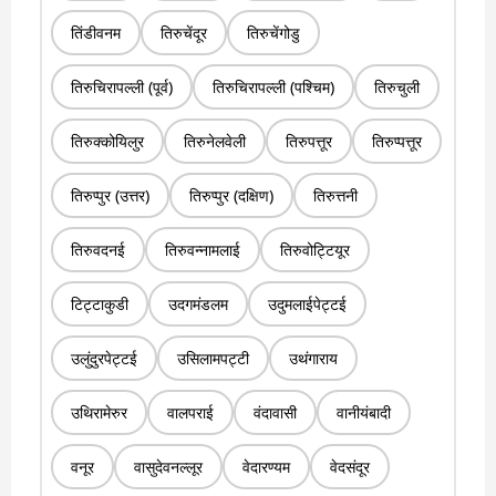
तिंडीवनम
तिरुचेंदूर
तिरुचेंगोडु
तिरुचिरापल्ली (पूर्व)
तिरुचिरापल्ली (पश्चिम)
तिरुचुली
तिरुक्कोयिलुर
तिरुनेलवेली
तिरुपत्तूर
तिरुप्पत्तूर
तिरुप्पुर (उत्तर)
तिरुप्पुर (दक्षिण)
तिरुत्तनी
तिरुवदनई
तिरुवन्नामलाई
तिरुवोट्टियूर
टिट्टाकुडी
उदगमंडलम
उदुमलाईपेट्टई
उलुंदुरपेट्टई
उसिलामपट्टी
उथंगाराय
उथिरामेरुर
वालपराई
वंदावासी
वानीयंबादी
वनूर
वासुदेवनल्लूर
वेदारण्यम
वेदसंदूर