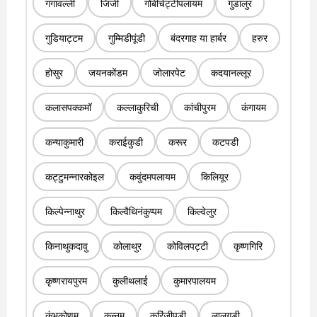
गंगावल्ली
जिंजी
गोबीचेट्टीपलायम
गुडालुर
गुडियाट्टम
गुम्मिडीपूंडी
बंदरगाह या हार्बर
हरुर
होसुर
जयनकोंडम
जोलारपेट
कदयानल्लूर
कलासपक्कमॉ
कल्लाकुरिची
कांचीपुरम
कंगायम
कन्याकुमारी
कराईकुडी
करूर
कटपडी
कट्टुमन्नारकोइल
कवुंदमपलायम
किलियूर
किल्पेन्नाथुर
किल्वैथिनंकुप्पम
किल्वेलुर
किनाथुकदावु
कोलाथुर
कोविलपट्टी
कृष्णगिरि
कृष्णरायपुरम
कुलीथलाई
कुमारपालयम
कुंभकोणम
कुन्नम
कुरिंजीपडी
लालगुडी