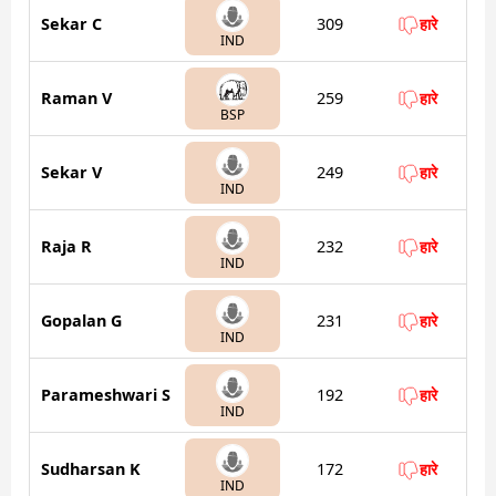
Sekar C
309
हारे
IND
Raman V
259
हारे
BSP
Sekar V
249
हारे
IND
Raja R
232
हारे
IND
Gopalan G
231
हारे
IND
Parameshwari S
192
हारे
IND
Sudharsan K
172
हारे
IND