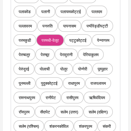
पलाकोड
पलानी
पलायमकोट्टई
पल्लदम
पल्लावरम
पनरुति
पापनासम
पप्पीरेड्डीपट्टी
परमकुडी
परमथी-वेलूर
पट्टुकोट्टई
पेन्नागरम
पेरम्बलुर
पेरम्बूर
पेरावुरानी
पेरियाकुलम
पेरुंदुरई
पोलाची
पोलुर
पोन्नेरी
पूम्पुहार
पूनमल्ली
पुदुक्कोट्टई
राधापुरम
राजपलायम
रामनाथपुरम
रानीपेट
रासीपुरम
ऋषिवंदियम
रॉयपुरम
सैदापेट
सलेम (उत्तर)
सलेम (दक्षिण)
सलेम (पश्चिम)
शंकरनकोविल
शंकरपुरम
संकरी