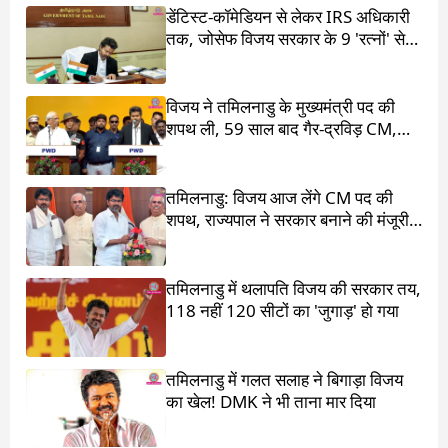
डेंटिस्ट-कॉमेडियन से लेकर IRS अधिकारी
तक, जोसेफ विजय सरकार के 9 'रत्नों' से
मिलिए
विजय ने तमिलनाडु के मुख्यमंत्री पद की
शपथ ली, 59 साल बाद गैर-द्रविड़ CM,
राहुल गांधी भी रहे मौजूद
तमिलनाडु: विजय आज लेंगे CM पद की
शपथ, राज्यपाल ने सरकार बनाने की मंजूरी
दी
तमिलनाडु में थलापति विजय की सरकार तय,
118 नहीं 120 सीटों का 'जुगाड़' हो गया
तमिलनाडु में गलत सलाह ने बिगाड़ा विजय
का खेल! DMK ने भी ताना मार दिया