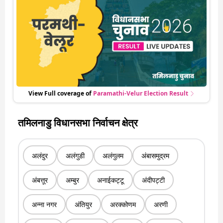
पर हो रही हर एक हलचल की अपडेट वो भी रियल टाइम में
View Full coverage of
Paramathi-Velur
Election Result
तमिलनाडु विधानसभा निर्वाचन क्षेत्र
अलंदुर
अलंगुडी
अलंगुलम
अंबासमुद्रम
अंबत्तूर
अम्बुर
अनाईकट्टू
अंदीपट्टी
अन्ना नगर
अंतियुर
अरक्कोणम
अरणी