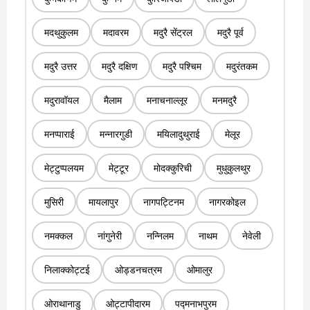
मदथुकुलम
मदावरम
मदुरै सेंट्रल
मदुरै पूर्व
मदुरै उत्तर
मदुरै दक्षिण
मदुरै पश्चिम
मदुरंतकम
मदुरावॉयल
मैलाम
मनाचनाल्लूर
मनमदुरै
मनप्पाराई
मन्नारगुडी
मयिलादुथुराई
मेलूर
मेट्टुप्पलयम
मेट्टूर
मोदक्कुरिची
मुधुकुलथुर
मुसिरी
मायलापुर
नागपट्टिनम
नागरकोइल
नमक्कल
नांगुनेरी
नन्निलम
नाथम
नेवेली
निलाक्कोट्टई
ओड्डनचत्रम
ओमालुर
ओराथानाडु
ओट्टापीदारम
पद्मनाभपुरम