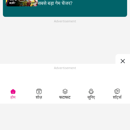
सबसे बड़ा गेम चेंजर?
Advertisement
Advertisement
होम
शोज़
फटाफट
सुनिए
शॉर्ट्स
Top Shows
LallanKhas News
Entertainment
News
The Lallantop Show
Hindi Satire & Humor
Duniyadaari
Lallankhas Specials