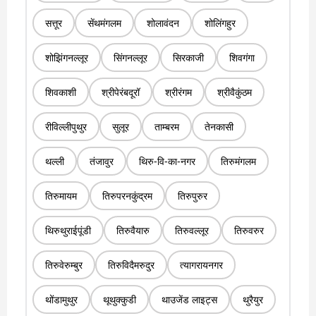
सत्तूर
सेंथमंगलम
शोलावंदन
शोलिंगहुर
शोझिंगनल्लूर
सिंगनल्लूर
सिरकाजी
शिवगंगा
शिवकाशी
श्रीपेरंबदूरॉ
श्रीरंगम
श्रीवैकुंठम
रीविल्लीपुथुर
सुलूर
ताम्बरम
तेनकासी
थल्ली
तंजावुर
थिरु-वि-का-नगर
तिरुमंगलम
तिरुमायम
तिरुपरनकुंद्रम
तिरुपुरुर
थिरुथुराईपूंडी
तिरुवैयारु
तिरुवल्लूर
तिरुवरुर
तिरुवेरुम्बुर
तिरुविदैमरुदुर
त्यागरायनगर
थोंडामुथुर
थूथुक्कुडी
थाउजेंड लाइट्स
थुरैयुर