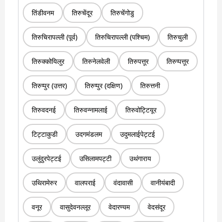
तिंडीवनम
तिरुचेंदूर
तिरुचेंगोडु
तिरुचिरापल्ली (पूर्व)
तिरुचिरापल्ली (पश्चिम)
तिरुचुली
तिरुक्कोयिलुर
तिरुनेलवेली
तिरुपत्तूर
तिरुप्पत्तूर
तिरुप्पुर (उत्तर)
तिरुप्पुर (दक्षिण)
तिरुत्तनी
तिरुवदनई
तिरुवन्नामलाई
तिरुवोट्टियूर
टिट्टाकुडी
उदगमंडलम
उदुमलाईपेट्टई
उलुंदुरपेट्टई
उसिलामपट्टी
उथंगाराय
उथिरामेरुर
वालपराई
वंदावासी
वानीयंबादी
वनूर
वासुदेवनल्लूर
वेदारण्यम
वेदसंदूर