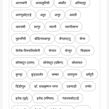
अरनथांगी
अरवाकुरिची
आर्कोट
अरियालुर
अरुप्पुकोट्टई
अठूर
अत्तूर
अवादी
अवनाशी
बरगुर
भवानी
भवानीसागर
भुवनगिरी
बोडिनायकनूर
चेंगलपट्टू
चेंगम
चेपॉक-तिरुवल्लिकेनी
चेय्यार
चेय्युर
चिदंबरम
कोयंबटूर (उत्तर)
कोयंबटूर (दक्षिण)
कोलाचल
कुन्नूर
कुड्डालोर
कम्बम
धारापुरम
धर्मपुरी
डिंडीगुल
डॉ. राधाकृष्णन नागर
एडप्पाडी
एग्मोर
इरोड (पूर्व)
इरोड (पश्चिम)
गंडारवकोट्टई