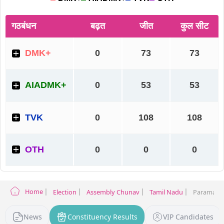
Home
Election
Assembly Chunav
Tamil Nadu
Paramathi 
News
Constituency Results
VIP Candidates