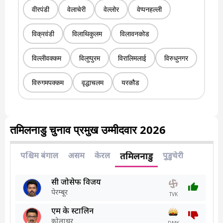
वीरपंडी
वेलाचेरी
वेल्लोर
वेप्पनहल्ली
विक्रवंडी
विलाथिकुलम
विलावनकोड
विल्लीवक्कम
विलुप्पुरम
विरालिमलाई
विरुधुनगर
विरुगमपक्कम
वृद्धाचलम
यरकौड
तमिलनाडु चुनाव प्रमुख उम्मीदवार 2026