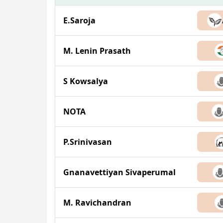
E.Saroja
M. Lenin Prasath
S Kowsalya
NOTA
P.Srinivasan
Gnanavettiyan Sivaperumal
M. Ravichandran