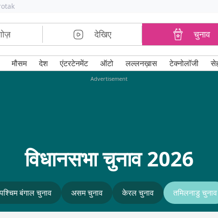
rotak
शोज़
देखिए
चुनाव
मौसम
देश
एंटरटेनमेंट
ऑटो
लल्लनख़ास
टेक्नोलॉजी
से
Advertisement
विधानसभा चुनाव 2026
पश्चिम बंगाल चुनाव
असम चुनाव
केरल चुनाव
तमिलनाडु चुनाव