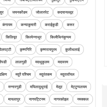
सुर
जयनकोंडम
जोलारपेट
कदयानल्लूर
कंगायम
कन्याकुमारी
कराईकुडी
करूर
किलियूर
किल्पेन्नाथुर
किल्वैथिनंकुप्पम
िलपट्टी
कृष्णगिरि
कृष्णरायपुरम
कुलीथलाई
जीपडी
लालगुडी
मदथुकुलम
मदावरम
दक्षिण
मदुरै पश्चिम
मदुरंतकम
मदुरावॉयल
मन्नारगुडी
मयिलादुथुराई
मेलूर
मेट्टुप्पलयम
मायलापुर
नागपट्टिनम
नागरकोइल
नमक्कल