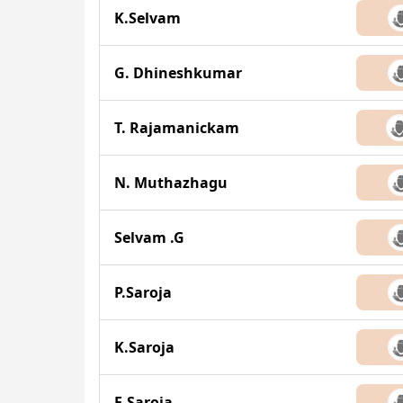
K.Selvam
G. Dhineshkumar
T. Rajamanickam
N. Muthazhagu
Selvam .G
P.Saroja
K.Saroja
E.Saroja