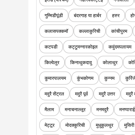
गुम्मिडीपूंडी
बंदरगाह या हार्बर
हरुर
हो
कलासपक्कमॉ
कल्लाकुरिची
कांचीपुरम
कटपडी
कट्टुमन्नारकोइल
कवुंदमपलायम
किल्वेलुर
किनाथुकदावु
कोलाथुर
कोव
कुमारपालयम
कुंभकोणम
कुन्नम
कुरिं
मदुरै सेंट्रल
मदुरै पूर्व
मदुरै उत्तर
मदुरै 
मैलाम
मनाचनाल्लूर
मनमदुरै
मनप्पाराई
मेट्टूर
मोदक्कुरिची
मुधुकुलथुर
मुसिरी