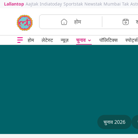
Lallantop
Aajtak
Indiatoday
Sportstak
Newstak
Mumbai Tak
Ast
होम
⌄
चुनाव
होम
लेटेस्ट
न्यूज़
पॉलिटिक्स
स्पोर्ट्स
चुनाव 2026