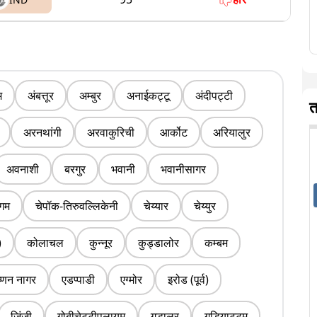
म
अंबत्तूर
अम्बुर
अनाईकट्टू
अंदीपट्टी
त
अरनथांगी
अरवाकुरिची
आर्कोट
अरियालुर
अवनाशी
बरगुर
भवानी
भवानीसागर
ंगम
चेपॉक-तिरुवल्लिकेनी
चेय्यार
चेय्युर
)
कोलाचल
कुन्नूर
कुड्डालोर
कम्बम
ष्णन नागर
एडप्पाडी
एग्मोर
इरोड (पूर्व)
जिंजी
गोबीचेट्टीपलायम
गुडालुर
गुडियाट्टम