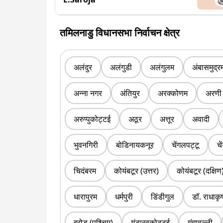
तमिलनाडु विधानसभा निर्वाचन क्षेत्र
अलंदुर
अलंगुडी
अलंगुलम
अंबासमुद्र
अन्ना नगर
अंतियुर
अरक्कोणम
अरणी
अरुप्पुकोट्टई
अठूर
अत्तूर
अवादी
भुवनगिरी
बोडिनायकनूर
चेंगलपट्टू
चे
चिदंबरम
कोयंबटूर (उत्तर)
कोयंबटूर (दक्षिण
धारापुरम
धर्मपुरी
डिंडीगुल
डॉ. राधाकृ
इरोड (पश्चिम)
गंडारवकोट्टई
गंगावल्ली