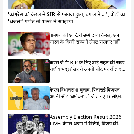
'कांग्रेस को केरल में SIR से फायदा हुआ, बंगाल में... ', वोटों का
'असली' गणित तो थरूर ने समझाया
वामपंथ की आखिरी उम्मीद था केरल, अब
भारत के किसी राज्य में लेफ्ट सरकार नहीं
केरल से भी BJP के लिए आई राहत की खबर,
राजीव चंद्रशेखर ने अपनी सीट पर जीत दर्ज
की
केरल विधानसभा चुनाव: पिनाराई विजयन
अपनी सीट 'धर्मादम' तो जीत गए पर सीएम
का पद चला गया
Assembly Election Result 2026
LIVE: बंगाल-असम में बीजेपी, विजय की
आंधी में उड़ गई DMK