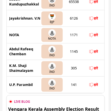
65538
हारे
Kundupuzhakkal
IND
Jayakrishnan. V.N
6126
हारे
BJP
NOTA
1171
हारे
NOTA
Abdul Rafeeq
1145
हारे
Chemban
IND
K.M. Shaji
305
हारे
Shaimalayam
IND
U.P. Parambil
141
हारे
IND
LIVE BLOG
Vengara Kerala Assembly Election Result