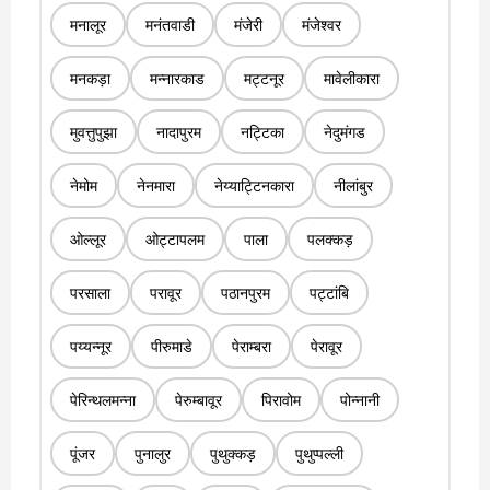
मनालूर
मनंतवाडी
मंजेरी
मंजेश्वर
मनकड़ा
मन्नारकाड
मट्टनूर
मावेलीकारा
मुवत्तुपुझा
नादापुरम
नट्टिका
नेदुमंगड
नेमोम
नेनमारा
नेय्याट्टिनकारा
नीलांबुर
ओल्लूर
ओट्टापलम
पाला
पलक्कड़
परसाला
परावूर
पठानपुरम
पट्टांबि
पय्यन्नूर
पीरुमाडे
पेराम्बरा
पेरावूर
पेरिन्थलमन्ना
पेरुम्बावूर
पिरावोम
पोन्नानी
पूंजर
पुनालुर
पुथुक्कड़
पुथुप्पल्ली