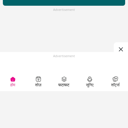
Advertisement
Advertisement
होम
शोज़
फटाफट
सुनिए
शॉर्ट्स
Top Shows
LallanKhas News
Entertainment
News
The Lallantop Show
Hindi Satire & Humor
Duniyadaari
Lallankhas Specials
Guest in the
Breaking News
Entertainment News
Newsroom
Top Political News
Hindi
Netanagri
Hindi
Top stories Cinema