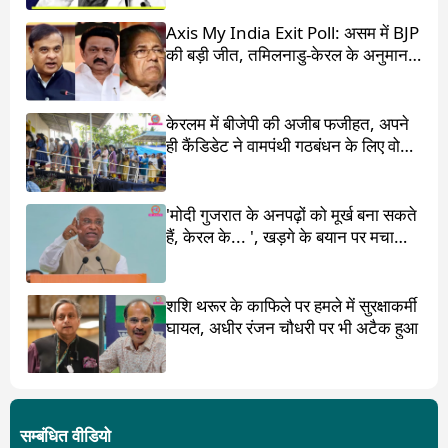
Axis My India Exit Poll: असम में BJP
की बड़ी जीत, तमिलनाडु-केरल के अनुमान
चौंका देंगे
केरलम में बीजेपी की अजीब फजीहत, अपने
ही कैंडिडेट ने वामपंथी गठबंधन के लिए वोट
मांगा
'मोदी गुजरात के अनपढ़ों को मूर्ख बना सकते
हैं, केरल के... ', खड़गे के बयान पर मचा
बवाल
शशि थरूर के काफिले पर हमले में सुरक्षाकर्मी
घायल, अधीर रंजन चौधरी पर भी अटैक हुआ
सम्बंधित वीडियो