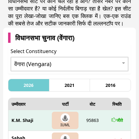
विधानसभा सीट पर कौन चल रहा है आगे? तीसरे नंबर पर कौन
सा उम्मीदवार है? या कोई निर्दलीय बिगाड़ रहा है खेल? इस सीट
का पूरा लेखा-जोखा जानिए बस एक क्लिक में। एक-एक राउंड
की सबसे तेज और सटीक जानकारी सिर्फ दी लल्लनटॉप पर।
विधानसभा चुनाव (
वेंगारा
)
Select Constituency
2026
2021
2016
उम्मीदवार
पार्टी
वोट
स्थिति
K.M. Shaji
95863
जीते
IUML
Sabah