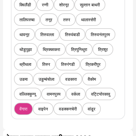
क्विलैंडी
रन्नी
शोरनूर
सुल्तान बाथरी
तालिपरम्बा
तनूर
तरुर
थालास्सेरी
थावनूर
तिरुवल्ला
तिरुवंबाडी
तिरुवनंतपुरम
थोडुपुझा
थ्रिक्काकरा
त्रिपुनिथुरा
त्रिशूर
थ्रीथला
तिरुर
तिरुरंगडी
त्रिकरीपुर
उडमा
उडुम्बंचोला
वडकारा
वैकोम
वल्लिक्कुन्नू
वामनपुरम
वर्कला
वट्टियोरकावु
वेंगारा
वाइपेन
वडक्कनचेरी
वांडूर