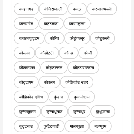
कन्हानगड़
कंजिराप्पल्ली
कन्नूर
करुनागप्पल्ली
कासरगोड
कट्टकडा
कायमकुलम
कजहक्कूट्टम
कोच्चि
कोडुंगल्लूर
कोडुवल्ली
कोल्लम
कोंडोट्टी
कोंगड
कोन्नी
कोठामंगलम
कोट्टक्कल
कोट्टाराक्कारा
कोट्टायम
कोवलम
कोझिकोड उत्तर
कोझिकोड दक्षिण
कुंडारा
कुन्नमंगलम
कुन्नमकुलम
कुन्नाथुनाड
कुन्नाथुर
कुथुपरम्बा
कुट्टनाड
कुट्टियाडी
मालमपुझा
मलप्पुरम