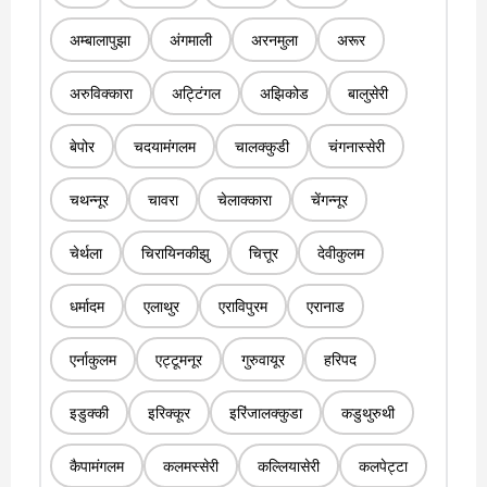
अम्बालापुझा
अंगमाली
अरनमुला
अरूर
अरुविक्कारा
अट्टिंगल
अझिकोड
बालुसेरी
बेपोर
चदयामंगलम
चालक्कुडी
चंगनास्सेरी
चथन्नूर
चावरा
चेलाक्कारा
चेंगन्नूर
चेर्थला
चिरायिनकीझु
चित्तूर
देवीकुलम
धर्मादम
एलाथुर
एराविपुरम
एरानाड
एर्नाकुलम
एट्टूमनूर
गुरुवायूर
हरिपद
इडुक्की
इरिक्कूर
इरिंजालक्कुडा
कडुथुरुथी
कैपामंगलम
कलमस्सेरी
कल्लियासेरी
कलपेट्टा