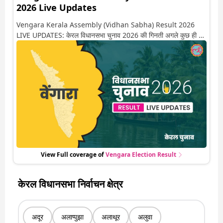
2026 Live Updates
Vengara Kerala Assembly (Vidhan Sabha) Result 2026
LIVE UPDATES: केरल विधानसभा चुनाव 2026 की गिनती अगले कुछ ही देर
में शुरू होने वाली है. यहां देखें वेंगारा सीट पर कौन आगे-कौन पीछे से लेकर किस
तरफ जा रहें है रुझान. साथ ही पाइए इस सीट पर हो रही हर एक हलचल की
अपडेट वो भी रियल टाइम में
View Full coverage of
Vengara
Election Result
केरल विधानसभा निर्वाचन क्षेत्र
अदूर
अलाप्पुझा
अलाथूर
अलुवा