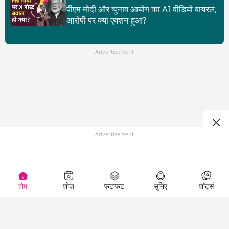
पीएम मोदी और चुनाव आयोग का AI वीडियो वायरल,
आरोपी पर क्या एक्शन हुआ?
Advertisement
Advertisement
होम
शोज़
फटाफट
सुनिए
शॉर्ट्स
Top Shows
LallanKhas News
Entertainment