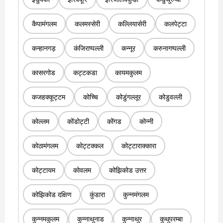
कैपामंगलम
कलमस्सेरी
कल्लियासेरी
कलपेट्टा
कन्हानगड़
कंजिराप्पल्ली
कन्नूर
करुनागप्पल्ली
कासरगोड
कट्टकडा
कायमकुलम
कजहक्कूट्टम
कोच्चि
कोडुंगल्लूर
कोडुवल्ली
कोल्लम
कोंडोट्टी
कोंगड
कोन्नी
कोठामंगलम
कोट्टक्कल
कोट्टाराक्कारा
कोट्टायम
कोवलम
कोझिकोड उत्तर
कोझिकोड दक्षिण
कुंडारा
कुन्नमंगलम
कुन्नमकुलम
कुन्नाथुनाड
कुन्नाथुर
कुथुपरम्बा