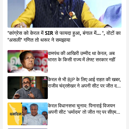
'कांग्रेस को केरल में SIR से फायदा हुआ, बंगाल में... ', वोटों का
'असली' गणित तो थरूर ने समझाया
वामपंथ की आखिरी उम्मीद था केरल, अब
भारत के किसी राज्य में लेफ्ट सरकार नहीं
केरल से भी BJP के लिए आई राहत की खबर,
राजीव चंद्रशेखर ने अपनी सीट पर जीत दर्ज
की
केरल विधानसभा चुनाव: पिनाराई विजयन
अपनी सीट 'धर्मादम' तो जीत गए पर सीएम
का पद चला गया