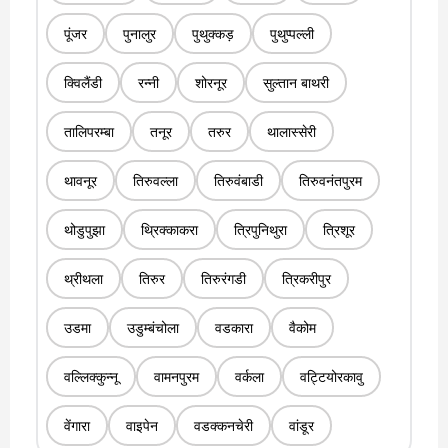
पूंजर
पुनालुर
पुथुक्कड़
पुथुप्पल्ली
क्विलैंडी
रन्नी
शोरनूर
सुल्तान बाथरी
तालिपरम्बा
तनूर
तरुर
थालास्सेरी
थावनूर
तिरुवल्ला
तिरुवंबाडी
तिरुवनंतपुरम
थोडुपुझा
थ्रिक्काकरा
त्रिपुनिथुरा
त्रिशूर
थ्रीथला
तिरुर
तिरुरंगडी
त्रिकरीपुर
उडमा
उडुम्बंचोला
वडकारा
वैकोम
वल्लिक्कुन्नू
वामनपुरम
वर्कला
वट्टियोरकावु
वेंगारा
वाइपेन
वडक्कनचेरी
वांडूर