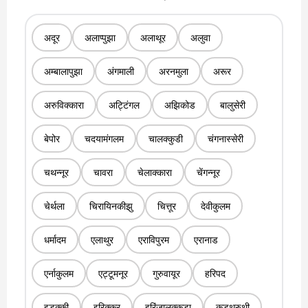
अदूर
अलाप्पुझा
अलाथूर
अलुवा
अम्बालापुझा
अंगमाली
अरनमुला
अरूर
अरुविक्कारा
अट्टिंगल
अझिकोड
बालुसेरी
बेपोर
चदयामंगलम
चालक्कुडी
चंगनास्सेरी
चथन्नूर
चावरा
चेलाक्कारा
चेंगन्नूर
चेर्थला
चिरायिनकीझु
चित्तूर
देवीकुलम
धर्मादम
एलाथुर
एराविपुरम
एरानाड
एर्नाकुलम
एट्टूमनूर
गुरुवायूर
हरिपद
इडुक्की
इरिक्कूर
इरिंजालक्कुडा
कडुथुरुथी