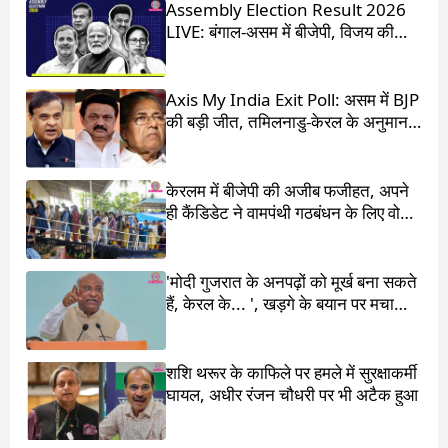
Assembly Election Result 2026
LIVE: बंगाल-असम में बीजेपी, विजय की
आंधी में उड़ गई DMK
Axis My India Exit Poll: असम में BJP
की बड़ी जीत, तमिलनाडु-केरल के अनुमान
चौंका देंगे
केरलम में बीजेपी की अजीब फजीहत, अपने
ही कैंडिडेट ने वामपंथी गठबंधन के लिए वोट
मांगा
'मोदी गुजरात के अनपढ़ों को मूर्ख बना सकते
हैं, केरल के... ', खड़गे के बयान पर मचा
बवाल
शशि थरूर के काफिले पर हमले में सुरक्षाकर्मी
घायल, अधीर रंजन चौधरी पर भी अटैक हुआ