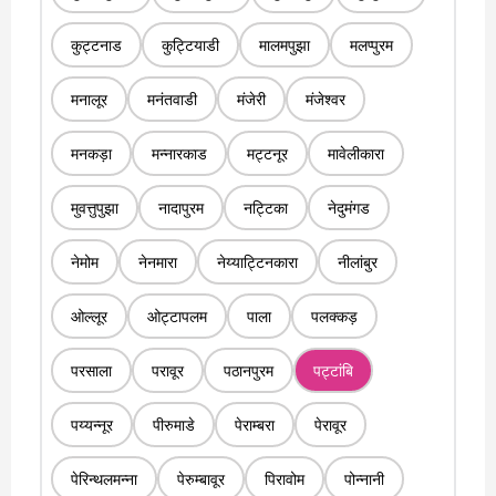
कुट्टनाड
कुट्टियाडी
मालमपुझा
मलप्पुरम
मनालूर
मनंतवाडी
मंजेरी
मंजेश्वर
मनकड़ा
मन्नारकाड
मट्टनूर
मावेलीकारा
मुवत्तुपुझा
नादापुरम
नट्टिका
नेदुमंगड
नेमोम
नेनमारा
नेय्याट्टिनकारा
नीलांबुर
ओल्लूर
ओट्टापलम
पाला
पलक्कड़
परसाला
परावूर
पठानपुरम
पट्टांबि
पय्यन्नूर
पीरुमाडे
पेराम्बरा
पेरावूर
पेरिन्थलमन्ना
पेरुम्बावूर
पिरावोम
पोन्नानी