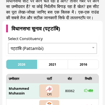
विधानसभा सीट पर कौन चल रहा है आगे? तीसरे नंबर पर कौन
सा उम्मीदवार है? या कोई निर्दलीय बिगाड़ रहा है खेल? इस सीट
का पूरा लेखा-जोखा जानिए बस एक क्लिक में। एक-एक राउंड
की सबसे तेज और सटीक जानकारी सिर्फ दी लल्लनटॉप पर।
विधानसभा चुनाव (
पट्टांबि
)
Select Constituency
2026
2021
2016
उम्मीदवार
पार्टी
वोट
स्थिति
Muhammed
80062
जीते
Muhassin
CPI