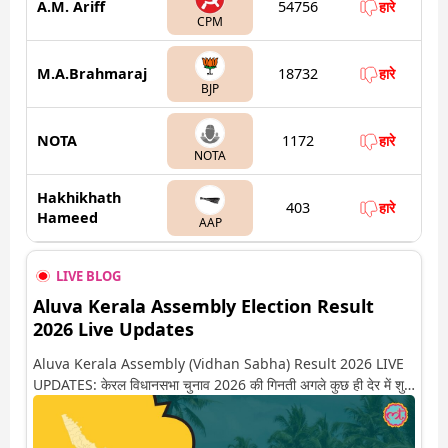
A.M. Ariff
54756
हारे
CPM
M.A.Brahmaraj
18732
हारे
BJP
NOTA
1172
हारे
NOTA
Hakhikhath
403
हारे
Hameed
AAP
LIVE BLOG
Aluva Kerala Assembly Election Result
2026 Live Updates
Aluva Kerala Assembly (Vidhan Sabha) Result 2026 LIVE
UPDATES: केरल विधानसभा चुनाव 2026 की गिनती अगले कुछ ही देर में शुरू
होने वाली है. यहां देखें अलुवा सीट पर कौन आगे-कौन पीछे से लेकर किस तरफ
जा रहें है रुझान. साथ ही पाइए इस सीट पर हो रही हर एक हलचल की अपडेट
वो भी रियल टाइम में