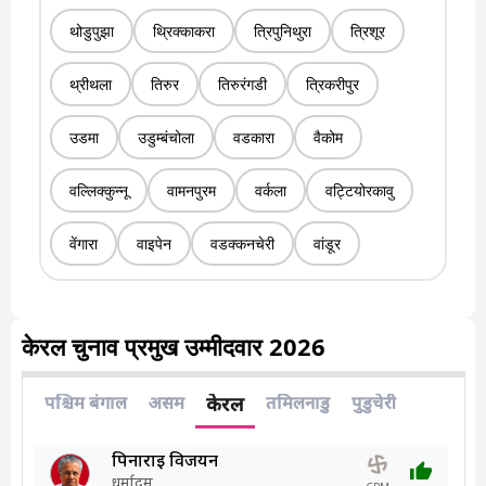
थोडुपुझा
थ्रिक्काकरा
त्रिपुनिथुरा
त्रिशूर
थ्रीथला
तिरुर
तिरुरंगडी
त्रिकरीपुर
उडमा
उडुम्बंचोला
वडकारा
वैकोम
वल्लिक्कुन्नू
वामनपुरम
वर्कला
वट्टियोरकावु
वेंगारा
वाइपेन
वडक्कनचेरी
वांडूर
केरल चुनाव प्रमुख उम्मीदवार 2026