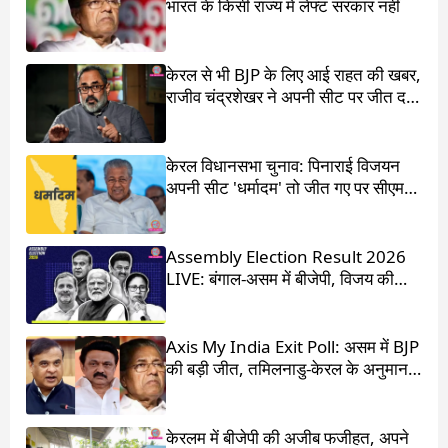
भारत के किसी राज्य में लेफ्ट सरकार नहीं
केरल से भी BJP के लिए आई राहत की खबर,
राजीव चंद्रशेखर ने अपनी सीट पर जीत दर्ज
की
केरल विधानसभा चुनाव: पिनाराई विजयन
अपनी सीट 'धर्मादम' तो जीत गए पर सीएम
का पद चला गया
Assembly Election Result 2026
LIVE: बंगाल-असम में बीजेपी, विजय की
आंधी में उड़ गई DMK
Axis My India Exit Poll: असम में BJP
की बड़ी जीत, तमिलनाडु-केरल के अनुमान
चौंका देंगे
केरलम में बीजेपी की अजीब फजीहत, अपने