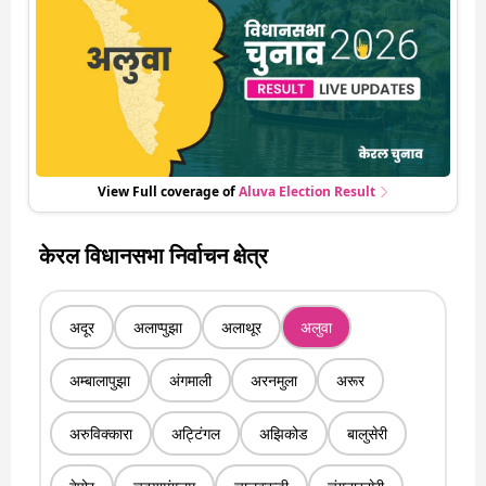
View Full coverage of
Aluva
Election Result
केरल विधानसभा निर्वाचन क्षेत्र
अदूर
अलाप्पुझा
अलाथूर
अलुवा
अम्बालापुझा
अंगमाली
अरनमुला
अरूर
अरुविक्कारा
अट्टिंगल
अझिकोड
बालुसेरी