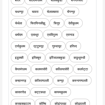
बेपोर
चदयामंगलम
चालक्कुडी
चंगनास्सेरी
चथन्नूर
चावरा
चेलाक्कारा
चेंगन्नूर
चेर्थला
चिरायिनकीझु
चित्तूर
देवीकुलम
धर्मादम
एलाथुर
एराविपुरम
एरानाड
एर्नाकुलम
एट्टूमनूर
गुरुवायूर
हरिपद
इडुक्की
इरिक्कूर
इरिंजालक्कुडा
कडुथुरुथी
कैपामंगलम
कलमस्सेरी
कल्लियासेरी
कलपेट्टा
कन्हानगड़
कंजिराप्पल्ली
कन्नूर
करुनागप्पल्ली
कासरगोड
कट्टकडा
कायमकुलम
कजहक्कूट्टम
कोच्चि
कोडुंगल्लूर
कोडुवल्ली