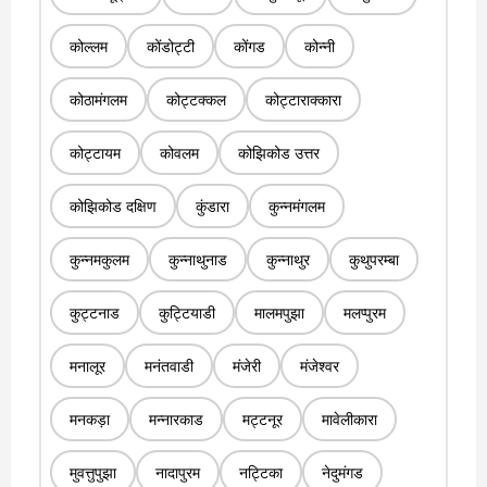
कोल्लम
कोंडोट्टी
कोंगड
कोन्नी
कोठामंगलम
कोट्टक्कल
कोट्टाराक्कारा
कोट्टायम
कोवलम
कोझिकोड उत्तर
कोझिकोड दक्षिण
कुंडारा
कुन्नमंगलम
कुन्नमकुलम
कुन्नाथुनाड
कुन्नाथुर
कुथुपरम्बा
कुट्टनाड
कुट्टियाडी
मालमपुझा
मलप्पुरम
मनालूर
मनंतवाडी
मंजेरी
मंजेश्वर
मनकड़ा
मन्नारकाड
मट्टनूर
मावेलीकारा
मुवत्तुपुझा
नादापुरम
नट्टिका
नेदुमंगड