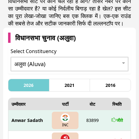
विधानसभा सीट पर कौन चल रहा है आगे? तीसरे नंबर पर कौन
सा उम्मीदवार है? या कोई निर्दलीय बिगाड़ रहा है खेल? इस सीट
का पूरा लेखा-जोखा जानिए बस एक क्लिक में। एक-एक राउंड
की सबसे तेज और सटीक जानकारी सिर्फ दी लल्लनटॉप पर।
विधानसभा चुनाव (
अलुवा
)
Select Constituency
2026
2021
2016
उम्मीदवार
पार्टी
वोट
स्थिति
Anwar Sadath
83899
जीते
INC