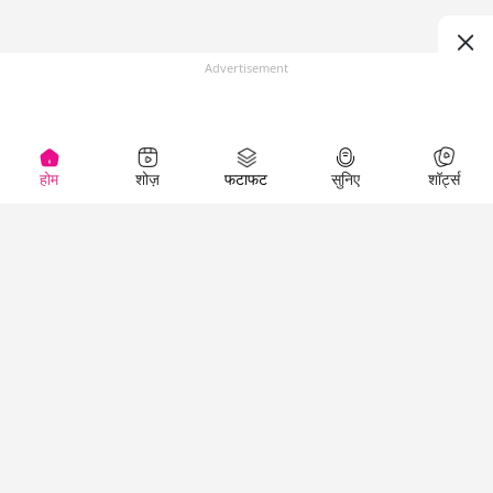
Advertisement
होम
शोज़
फटाफट
सुनिए
शॉर्ट्स
Top Shows
LallanKhas News
Entertainment
News
The Lallantop Show
Hindi Satire & Humor
Duniyadaari
Lallankhas Specials
Guest in the
Breaking News
Entertainment News
Newsroom
Top Political News
Hindi
Netanagri
Hindi
Top stories Cinema
Lallantop Baithki
Top History News
Entertainment Special
Kharcha Paani
Real Stories News
News
Aasan Bhasha Mein
Latest Political News
Top movies series
Social List
Top Literature News
review
Tarikh
Top Persons News
Latest Entertainment
Sehat
Top Profiles
News
The Cinema Show
Viral News
Business News
Technology
Top News