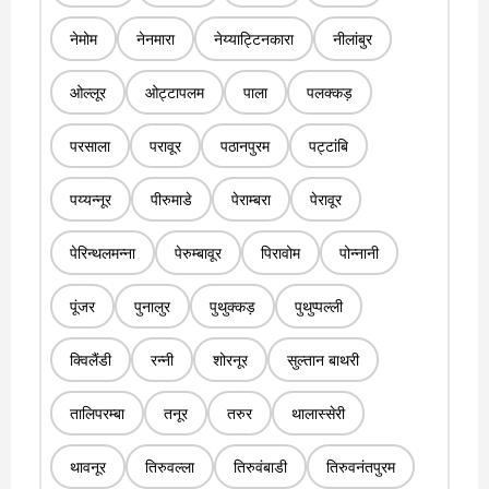
नेमोम
नेनमारा
नेय्याट्टिनकारा
नीलांबुर
ओल्लूर
ओट्टापलम
पाला
पलक्कड़
परसाला
परावूर
पठानपुरम
पट्टांबि
पय्यन्नूर
पीरुमाडे
पेराम्बरा
पेरावूर
पेरिन्थलमन्ना
पेरुम्बावूर
पिरावोम
पोन्नानी
पूंजर
पुनालुर
पुथुक्कड़
पुथुप्पल्ली
क्विलैंडी
रन्नी
शोरनूर
सुल्तान बाथरी
तालिपरम्बा
तनूर
तरुर
थालास्सेरी
थावनूर
तिरुवल्ला
तिरुवंबाडी
तिरुवनंतपुरम