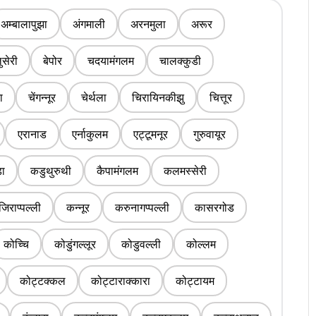
अम्बालापुझा
अंगमाली
अरनमुला
अरूर
ुसेरी
बेपोर
चदयामंगलम
चालक्कुडी
ा
चेंगन्नूर
चेर्थला
चिरायिनकीझु
चित्तूर
एरानाड
एर्नाकुलम
एट्टूमनूर
गुरुवायूर
डा
कडुथुरुथी
कैपामंगलम
कलमस्सेरी
जिराप्पल्ली
कन्नूर
करुनागप्पल्ली
कासरगोड
कोच्चि
कोडुंगल्लूर
कोडुवल्ली
कोल्लम
कोट्टक्कल
कोट्टाराक्कारा
कोट्टायम