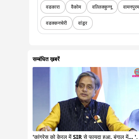
वडकारा
वैकोम
वल्लिक्कुन्नू
वामनपुर
वडक्कनचेरी
वांडूर
सम्बंधित ख़बरें
'कांग्रेस को केरल में SIR से फायदा हुआ, बंगाल में... ',