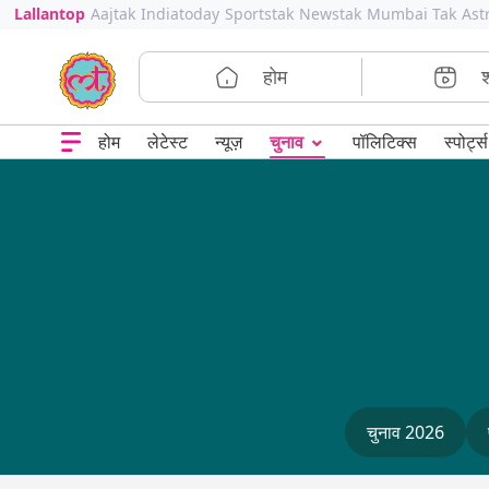
Lallantop
Aajtak
Indiatoday
Sportstak
Newstak
Mumbai Tak
Ast
होम
⌄
चुनाव
होम
लेटेस्ट
न्यूज़
पॉलिटिक्स
स्पोर्ट्स
चुनाव 2026