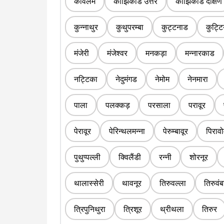
कोवलम
कोझिकोड उत्तर
कोझिकोड दक्षिण
कुन्नाथुर
कुथुपरम्बा
कुट्टनाड
कुट्ट
मंजेरी
मंजेश्वर
मनकड़ा
मन्नारकाड
नट्टिका
नेदुमंगड
नेमोम
नेनमारा
पाला
पलक्कड़
परसाला
परावूर
पेरावूर
पेरिन्थलमन्ना
पेरुम्बावूर
पिराव
पुथुप्पल्ली
क्विलैंडी
रन्नी
शोरनूर
थालास्सेरी
थावनूर
तिरुवल्ला
तिरुवंब
त्रिपुनिथुरा
त्रिशूर
थ्रीथला
तिरुर