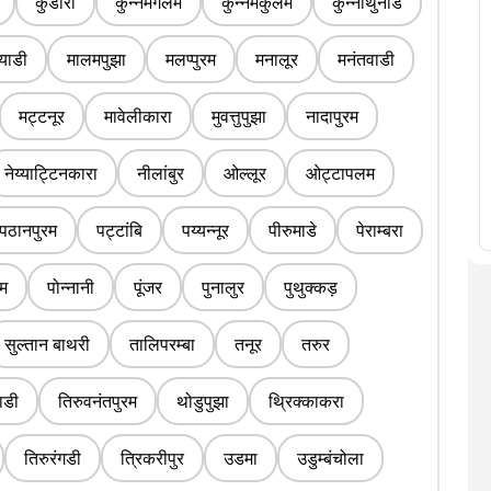
कुंडारा
कुन्नमंगलम
कुन्नमकुलम
कुन्नाथुनाड
ियाडी
मालमपुझा
मलप्पुरम
मनालूर
मनंतवाडी
मट्टनूर
मावेलीकारा
मुवत्तुपुझा
नादापुरम
नेय्याट्टिनकारा
नीलांबुर
ओल्लूर
ओट्टापलम
पठानपुरम
पट्टांबि
पय्यन्नूर
पीरुमाडे
पेराम्बरा
ोम
पोन्नानी
पूंजर
पुनालुर
पुथुक्कड़
सुल्तान बाथरी
तालिपरम्बा
तनूर
तरुर
ाडी
तिरुवनंतपुरम
थोडुपुझा
थ्रिक्काकरा
तिरुरंगडी
त्रिकरीपुर
उडमा
उडुम्बंचोला