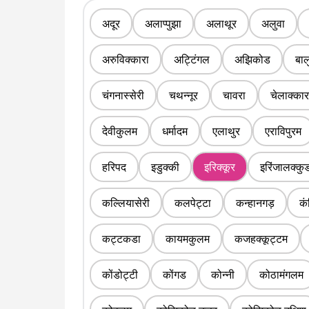
अदूर
अलाप्पुझा
अलाथूर
अलुवा
अरुविक्कारा
अट्टिंगल
अझिकोड
बाल
चंगनास्सेरी
चथन्नूर
चावरा
चेलाक्कार
देवीकुलम
धर्मादम
एलाथुर
एराविपुरम
हरिपद
इडुक्की
इरिक्कूर
इरिंजालक्कु
कल्लियासेरी
कलपेट्टा
कन्हानगड़
कं
कट्टकडा
कायमकुलम
कजहक्कूट्टम
कोंडोट्टी
कोंगड
कोन्नी
कोठामंगलम