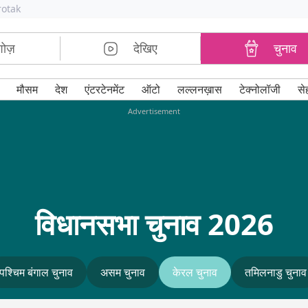
rotak
शोज़
देखिए
चुनाव
मौसम
देश
एंटरटेनमेंट
ऑटो
लल्लनख़ास
टेक्नोलॉजी
से
Advertisement
विधानसभा चुनाव 2026
पश्चिम बंगाल चुनाव
असम चुनाव
केरल चुनाव
तमिलनाडु चुनाव