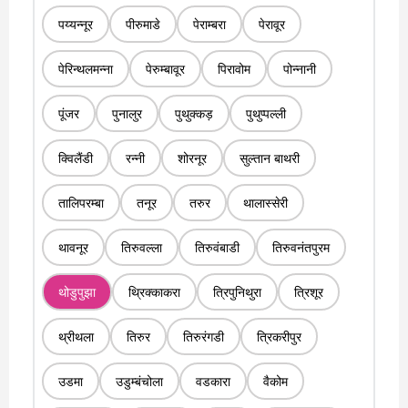
पय्यन्नूर
पीरुमाडे
पेराम्बरा
पेरावूर
पेरिन्थलमन्ना
पेरुम्बावूर
पिरावोम
पोन्नानी
पूंजर
पुनालुर
पुथुक्कड़
पुथुप्पल्ली
क्विलैंडी
रन्नी
शोरनूर
सुल्तान बाथरी
तालिपरम्बा
तनूर
तरुर
थालास्सेरी
थावनूर
तिरुवल्ला
तिरुवंबाडी
तिरुवनंतपुरम
थोडुपुझा
थ्रिक्काकरा
त्रिपुनिथुरा
त्रिशूर
थ्रीथला
तिरुर
तिरुरंगडी
त्रिकरीपुर
उडमा
उडुम्बंचोला
वडकारा
वैकोम