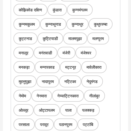
कोझिकोड दक्षिण
कुंडारा
कुन्नमंगलम
कुन्नमकुलम
कुन्नाथुनाड
कुन्नाथुर
कुथुपरम्बा
कुट्टनाड
कुट्टियाडी
मालमपुझा
मलप्पुरम
मनालूर
मनंतवाडी
मंजेरी
मंजेश्वर
मनकड़ा
मन्नारकाड
मट्टनूर
मावेलीकारा
मुवत्तुपुझा
नादापुरम
नट्टिका
नेदुमंगड
नेमोम
नेनमारा
नेय्याट्टिनकारा
नीलांबुर
ओल्लूर
ओट्टापलम
पाला
पलक्कड़
परसाला
परावूर
पठानपुरम
पट्टांबि