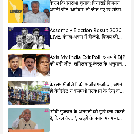
केरल विधानसभा चुनाव: पिनाराई विजयन
अपनी सीट 'धर्मादम' तो जीत गए पर सीएम
का पद चला गया
Assembly Election Result 2026
LIVE: बंगाल-असम में बीजेपी, विजय की
आंधी में उड़ गई DMK
Axis My India Exit Poll: असम में BJP
की बड़ी जीत, तमिलनाडु-केरल के अनुमान
चौंका देंगे
केरलम में बीजेपी की अजीब फजीहत, अपने
ही कैंडिडेट ने वामपंथी गठबंधन के लिए वोट
मांगा
'मोदी गुजरात के अनपढ़ों को मूर्ख बना सकते
हैं, केरल के... ', खड़गे के बयान पर मचा
बवाल