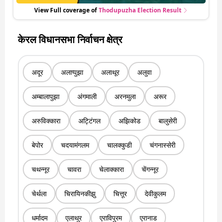
View Full coverage of
Thodupuzha
Election Result
केरल विधानसभा निर्वाचन क्षेत्र
अदूर
अलाप्पुझा
अलाथूर
अलुवा
अम्बालापुझा
अंगमाली
अरनमुला
अरूर
अरुविक्कारा
अट्टिंगल
अझिकोड
बालुसेरी
बेपोर
चदयामंगलम
चालक्कुडी
चंगनास्सेरी
चथन्नूर
चावरा
चेलाक्कारा
चेंगन्नूर
चेर्थला
चिरायिनकीझु
चित्तूर
देवीकुलम
धर्मादम
एलाथुर
एराविपुरम
एरानाड