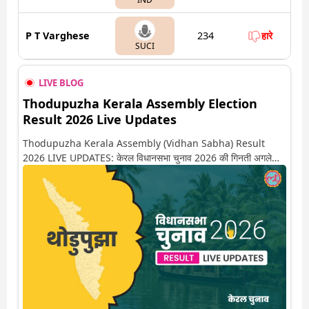
P T Varghese
234
हारे
SUCI
LIVE BLOG
Thodupuzha Kerala Assembly Election
Result 2026 Live Updates
Thodupuzha Kerala Assembly (Vidhan Sabha) Result
2026 LIVE UPDATES: केरल विधानसभा चुनाव 2026 की गिनती अगले
कुछ ही देर में शुरू होने वाली है. यहां देखें थोडुपुझा सीट पर कौन आगे-कौन पीछे
से लेकर किस तरफ जा रहें है रुझान. साथ ही पाइए इस सीट पर हो रही हर एक
हलचल की अपडेट वो भी रियल टाइम में