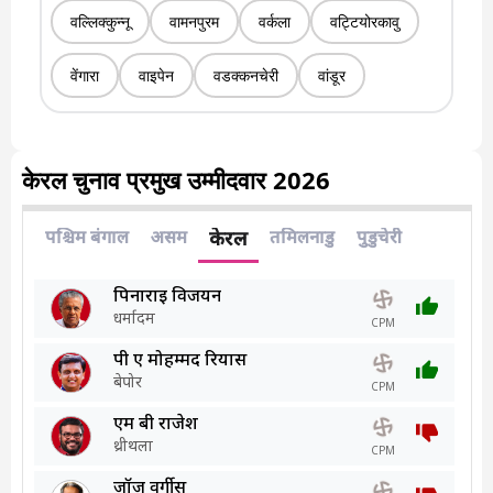
वल्लिक्कुन्नू
वामनपुरम
वर्कला
वट्टियोरकावु
वेंगारा
वाइपेन
वडक्कनचेरी
वांडूर
केरल चुनाव प्रमुख उम्मीदवार 2026