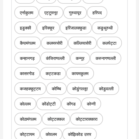
एर्नाकुलम
एट्टूमनूर
गुरुवायूर
हरिपद
इडुक्की
इरिक्कूर
इरिंजालक्कुडा
कडुथुरुथी
कैपामंगलम
कलमस्सेरी
कल्लियासेरी
कलपेट्टा
कन्हानगड़
कंजिराप्पल्ली
कन्नूर
करुनागप्पल्ली
कासरगोड
कट्टकडा
कायमकुलम
कजहक्कूट्टम
कोच्चि
कोडुंगल्लूर
कोडुवल्ली
कोल्लम
कोंडोट्टी
कोंगड
कोन्नी
कोठामंगलम
कोट्टक्कल
कोट्टाराक्कारा
कोट्टायम
कोवलम
कोझिकोड उत्तर