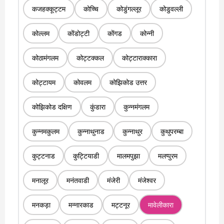
कजहक्कूट्टम
कोच्चि
कोडुंगल्लूर
कोडुवल्ली
कोल्लम
कोंडोट्टी
कोंगड
कोन्नी
कोठामंगलम
कोट्टक्कल
कोट्टाराक्कारा
कोट्टायम
कोवलम
कोझिकोड उत्तर
कोझिकोड दक्षिण
कुंडारा
कुन्नमंगलम
कुन्नमकुलम
कुन्नाथुनाड
कुन्नाथुर
कुथुपरम्बा
कुट्टनाड
कुट्टियाडी
मालमपुझा
मलप्पुरम
मनालूर
मनंतवाडी
मंजेरी
मंजेश्वर
मनकड़ा
मन्नारकाड
मट्टनूर
मावेलीकारा