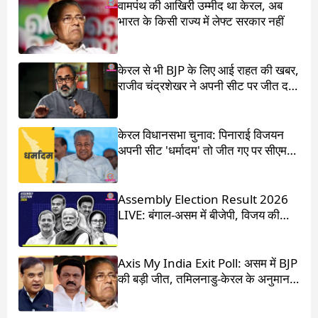
वामपंथ की आखिरी उम्मीद था केरल, अब
भारत के किसी राज्य में लेफ्ट सरकार नहीं
केरल से भी BJP के लिए आई राहत की खबर,
राजीव चंद्रशेखर ने अपनी सीट पर जीत दर्ज
की
केरल विधानसभा चुनाव: पिनाराई विजयन
अपनी सीट 'धर्मादम' तो जीत गए पर सीएम
का पद चला गया
Assembly Election Result 2026
LIVE: बंगाल-असम में बीजेपी, विजय की
आंधी में उड़ गई DMK
Axis My India Exit Poll: असम में BJP
की बड़ी जीत, तमिलनाडु-केरल के अनुमान
चौंका देंगे