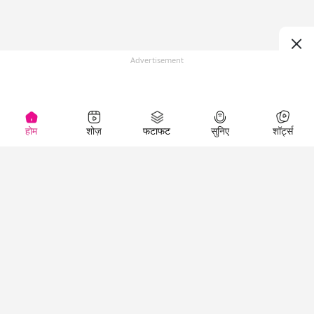
Advertisement
होम
शोज़
फटाफट
सुनिए
शॉर्ट्स
Top Shows
LallanKhas News
Entertainment
News
The Lallantop Show
Hindi Satire & Humor
Duniyadaari
Lallankhas Specials
Guest in the
Breaking News
Entertainment News
Newsroom
Top Political News
Hindi
Netanagri
Hindi
Top stories Cinema
Lallantop Baithki
Top History News
Entertainment Special
Kharcha Paani
Real Stories News
News
Aasan Bhasha Mein
Latest Political News
Top movies series
Social List
Top Literature News
review
Tarikh
Top Persons News
Latest Entertainment
Sehat
Top Profiles
News
The Cinema Show
Viral News