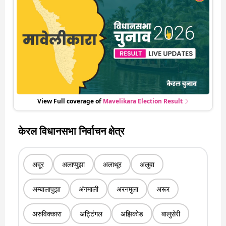
पीछे से लेकर किस तरफ जा रहें है रुझान. साथ ही पाइए इस सीट पर हो रही हर
एक हलचल की अपडेट वो भी रियल टाइम में
View Full coverage of
Mavelikara
Election Result
केरल विधानसभा निर्वाचन क्षेत्र
अदूर
अलाप्पुझा
अलाथूर
अलुवा
अम्बालापुझा
अंगमाली
अरनमुला
अरूर
अरुविक्कारा
अट्टिंगल
अझिकोड
बालुसेरी