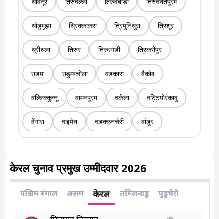
थावनूर
तिरुवल्ला
तिरुवंबाडी
तिरुवनंतपुरम
थोडुपुझा
थ्रिक्काकरा
त्रिपुनिथुरा
त्रिशूर
थ्रीथला
तिरुर
तिरुरंगडी
त्रिकरीपुर
उडमा
उडुम्बंचोला
वडकारा
वैकोम
वल्लिक्कुन्नू
वामनपुरम
वर्कला
वट्टियोरकावु
वेंगारा
वाइपेन
वडक्कनचेरी
वांडूर
केरल चुनाव प्रमुख उम्मीदवार 2026