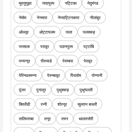
मुवत्तुपुझा
नादापुरम
नट्टिका
नेदुमंगड
नेमोम
नेनमारा
नेय्याट्टिनकारा
नीलांबुर
ओल्लूर
ओट्टापलम
पाला
पलक्कड़
परसाला
परावूर
पठानपुरम
पट्टांबि
पय्यन्नूर
पीरुमाडे
पेराम्बरा
पेरावूर
पेरिन्थलमन्ना
पेरुम्बावूर
पिरावोम
पोन्नानी
पूंजर
पुनालुर
पुथुक्कड़
पुथुप्पल्ली
क्विलैंडी
रन्नी
शोरनूर
सुल्तान बाथरी
तालिपरम्बा
तनूर
तरुर
थालास्सेरी