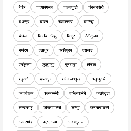
बेपोर
चदयामंगलम
चालक्कुडी
चंगनास्सेरी
चथन्नूर
चावरा
चेलाक्कारा
चेंगन्नूर
चेर्थला
चिरायिनकीझु
चित्तूर
देवीकुलम
धर्मादम
एलाथुर
एराविपुरम
एरानाड
एर्नाकुलम
एट्टूमनूर
गुरुवायूर
हरिपद
इडुक्की
इरिक्कूर
इरिंजालक्कुडा
कडुथुरुथी
कैपामंगलम
कलमस्सेरी
कल्लियासेरी
कलपेट्टा
कन्हानगड़
कंजिराप्पल्ली
कन्नूर
करुनागप्पल्ली
कासरगोड
कट्टकडा
कायमकुलम