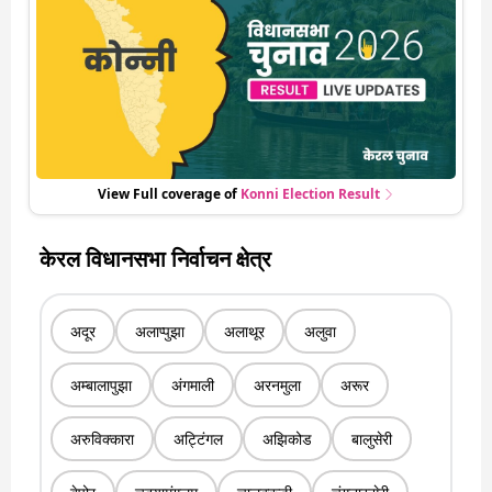
View Full coverage of
Konni
Election Result
केरल विधानसभा निर्वाचन क्षेत्र
अदूर
अलाप्पुझा
अलाथूर
अलुवा
अम्बालापुझा
अंगमाली
अरनमुला
अरूर
अरुविक्कारा
अट्टिंगल
अझिकोड
बालुसेरी