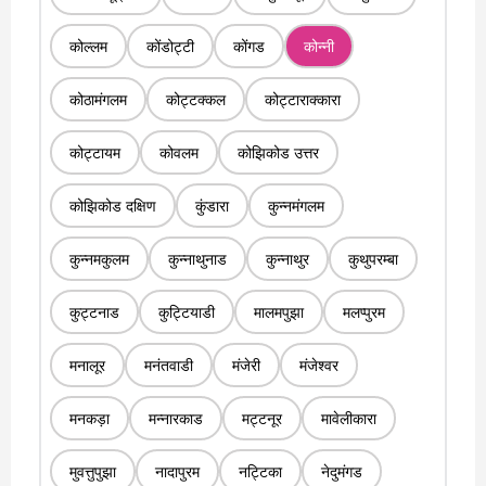
कोल्लम
कोंडोट्टी
कोंगड
कोन्नी
कोठामंगलम
कोट्टक्कल
कोट्टाराक्कारा
कोट्टायम
कोवलम
कोझिकोड उत्तर
कोझिकोड दक्षिण
कुंडारा
कुन्नमंगलम
कुन्नमकुलम
कुन्नाथुनाड
कुन्नाथुर
कुथुपरम्बा
कुट्टनाड
कुट्टियाडी
मालमपुझा
मलप्पुरम
मनालूर
मनंतवाडी
मंजेरी
मंजेश्वर
मनकड़ा
मन्नारकाड
मट्टनूर
मावेलीकारा
मुवत्तुपुझा
नादापुरम
नट्टिका
नेदुमंगड