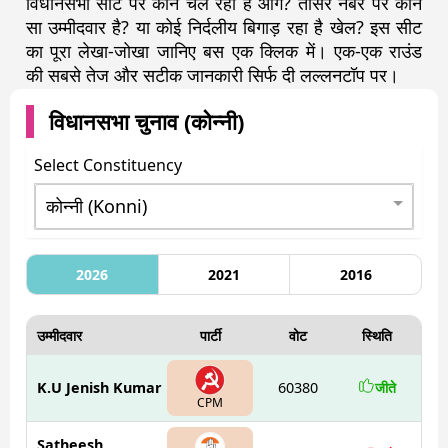
विधानसभा सीट पर कौन चल रहा है आगे? तीसरे नंबर पर कौन
सा उम्मीदवार है? या कोई निर्दलीय बिगाड़ रहा है खेल? इस सीट
का पूरा लेखा-जोखा जानिए बस एक क्लिक में। एक-एक राउंड
की सबसे तेज और सटीक जानकारी सिर्फ दी लल्लनटॉप पर।
विधानसभा चुनाव (
कोन्नी
)
Select Constituency
2026
2021
2016
उम्मीदवार
पार्टी
वोट
स्थिति
K.U Jenish Kumar
60380
जीते
CPM
Satheesh