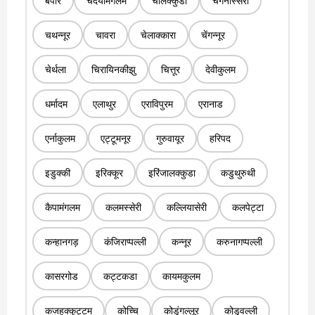
बेपोर
चदयामंगलम
चालक्कुडी
चंगनास्सेरी
चथन्नूर
चावरा
चेलाक्कारा
चेंगन्नूर
चेर्थला
चिरायिनकीझु
चित्तूर
देवीकुलम
धर्मादम
एलाथुर
एराविपुरम
एरानाड
एर्नाकुलम
एट्टूमनूर
गुरुवायूर
हरिपद
इडुक्की
इरिक्कूर
इरिंजालक्कुडा
कडुथुरुथी
कैपामंगलम
कलमस्सेरी
कल्लियासेरी
कलपेट्टा
कन्हानगड़
कंजिराप्पल्ली
कन्नूर
करुनागप्पल्ली
कासरगोड
कट्टकडा
कायमकुलम
कजहक्कूट्टम
कोच्चि
कोडुंगल्लूर
कोडुवल्ली