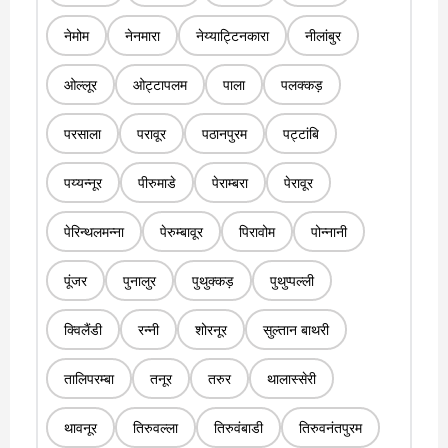
नेमोम
नेनमारा
नेय्याट्टिनकारा
नीलांबुर
ओल्लूर
ओट्टापलम
पाला
पलक्कड़
परसाला
परावूर
पठानपुरम
पट्टांबि
पय्यन्नूर
पीरुमाडे
पेराम्बरा
पेरावूर
पेरिन्थलमन्ना
पेरुम्बावूर
पिरावोम
पोन्नानी
पूंजर
पुनालुर
पुथुक्कड़
पुथुप्पल्ली
क्विलैंडी
रन्नी
शोरनूर
सुल्तान बाथरी
तालिपरम्बा
तनूर
तरुर
थालास्सेरी
थावनूर
तिरुवल्ला
तिरुवंबाडी
तिरुवनंतपुरम