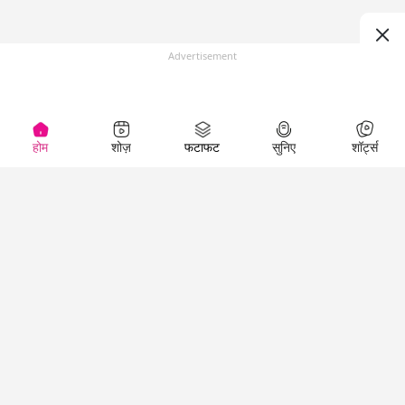
Advertisement
होम
शोज़
फटाफट
सुनिए
शॉर्ट्स
Top Shows
LallanKhas News
Entertainment
News
The Lallantop Show
Hindi Satire & Humor
Duniyadaari
Lallankhas Specials
Guest in the
Breaking News
Entertainment News
Newsroom
Top Political News
Hindi
Netanagri
Hindi
Top stories Cinema
Lallantop Baithki
Top History News
Entertainment Special
Kharcha Paani
Real Stories News
News
Aasan Bhasha Mein
Latest Political News
Top movies series
Social List
Top Literature News
review
Tarikh
Top Persons News
Latest Entertainment
Sehat
Top Profiles
News
The Cinema Show
Viral News
Business News
Technology
Top News