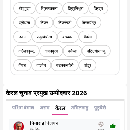
थोडुपुझा
थ्रिक्काकरा
त्रिपुनिथुरा
त्रिशूर
थ्रीथला
तिरुर
तिरुरंगडी
त्रिकरीपुर
उडमा
उडुम्बंचोला
वडकारा
वैकोम
वल्लिक्कुन्नू
वामनपुरम
वर्कला
वट्टियोरकावु
वेंगारा
वाइपेन
वडक्कनचेरी
वांडूर
केरल चुनाव प्रमुख उम्मीदवार 2026