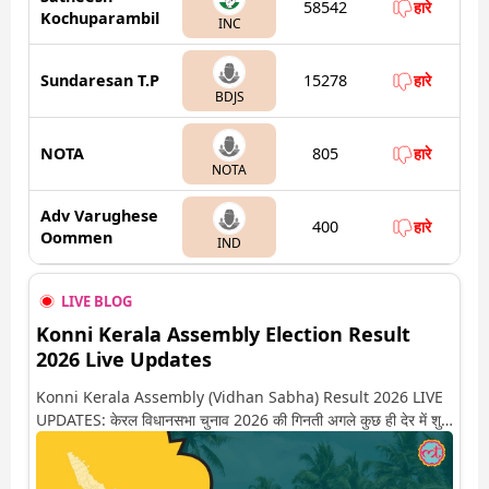
58542
हारे
Kochuparambil
INC
Sundaresan T.P
15278
हारे
BDJS
NOTA
805
हारे
NOTA
Adv Varughese
400
हारे
Oommen
IND
LIVE BLOG
Konni Kerala Assembly Election Result
2026 Live Updates
Konni Kerala Assembly (Vidhan Sabha) Result 2026 LIVE
UPDATES: केरल विधानसभा चुनाव 2026 की गिनती अगले कुछ ही देर में शुरू
होने वाली है. यहां देखें कोन्नी सीट पर कौन आगे-कौन पीछे से लेकर किस तरफ
जा रहें है रुझान. साथ ही पाइए इस सीट पर हो रही हर एक हलचल की अपडेट
वो भी रियल टाइम में