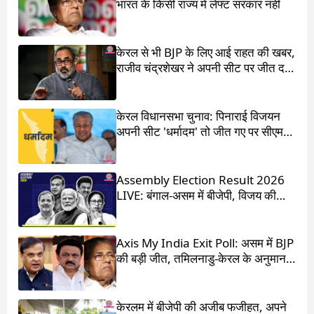
भारत के किसी राज्य में लेफ्ट सरकार नहीं
केरल से भी BJP के लिए आई राहत की खबर,
राजीव चंद्रशेखर ने अपनी सीट पर जीत दर्ज
की
केरल विधानसभा चुनाव: पिनाराई विजयन
अपनी सीट 'धर्मादम' तो जीत गए पर सीएम
का पद चला गया
Assembly Election Result 2026
LIVE: बंगाल-असम में बीजेपी, विजय की
आंधी में उड़ गई DMK
Axis My India Exit Poll: असम में BJP
की बड़ी जीत, तमिलनाडु-केरल के अनुमान
चौंका देंगे
केरलम में बीजेपी की अजीब फजीहत, अपने