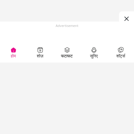
Advertisement
होम
शोज़
फटाफट
सुनिए
शॉर्ट्स
Top Shows
LallanKhas News
Entertainment
News
The Lallantop Show
Hindi Satire & Humor
Duniyadaari
Lallankhas Specials
Guest in the
Breaking News
Entertainment News
Newsroom
Top Political News
Hindi
Netanagri
Hindi
Top stories Cinema
Lallantop Baithki
Top History News
Entertainment Special
Kharcha Paani
Real Stories News
News
Aasan Bhasha Mein
Latest Political News
Top movies series
Social List
Top Literature News
review
Tarikh
Top Persons News
Latest Entertainment
Sehat
Top Profiles
News
The Cinema Show
Viral News