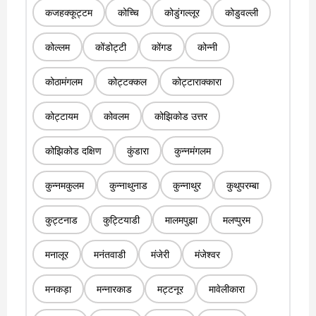
कजहक्कूट्टम
कोच्चि
कोडुंगल्लूर
कोडुवल्ली
कोल्लम
कोंडोट्टी
कोंगड
कोन्नी
कोठामंगलम
कोट्टक्कल
कोट्टाराक्कारा
कोट्टायम
कोवलम
कोझिकोड उत्तर
कोझिकोड दक्षिण
कुंडारा
कुन्नमंगलम
कुन्नमकुलम
कुन्नाथुनाड
कुन्नाथुर
कुथुपरम्बा
कुट्टनाड
कुट्टियाडी
मालमपुझा
मलप्पुरम
मनालूर
मनंतवाडी
मंजेरी
मंजेश्वर
मनकड़ा
मन्नारकाड
मट्टनूर
मावेलीकारा