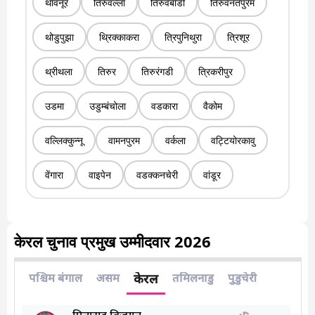
थावनूर
तिरुवल्ला
तिरुवंबाडी
तिरुवनंतपुरम
थोडुपुझा
थ्रिक्काकरा
त्रिपुनिथुरा
त्रिशूर
थ्रीथला
तिरुर
तिरुरंगडी
त्रिकरीपुर
उडमा
उडुम्बंचोला
वडकारा
वैकोम
वल्लिक्कुन्नू
वामनपुरम
वर्कला
वट्टियोरकावु
वेंगारा
वाइपेन
वडक्कनचेरी
वांडूर
केरल चुनाव प्रमुख उम्मीदवार 2026