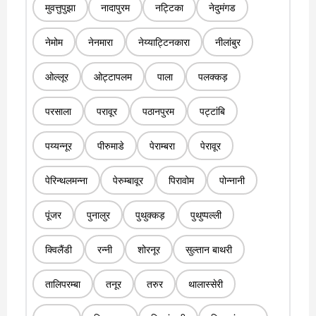
मुवत्तुपुझा
नादापुरम
नट्टिका
नेदुमंगड
नेमोम
नेनमारा
नेय्याट्टिनकारा
नीलांबुर
ओल्लूर
ओट्टापलम
पाला
पलक्कड़
परसाला
परावूर
पठानपुरम
पट्टांबि
पय्यन्नूर
पीरुमाडे
पेराम्बरा
पेरावूर
पेरिन्थलमन्ना
पेरुम्बावूर
पिरावोम
पोन्नानी
पूंजर
पुनालुर
पुथुक्कड़
पुथुप्पल्ली
क्विलैंडी
रन्नी
शोरनूर
सुल्तान बाथरी
तालिपरम्बा
तनूर
तरुर
थालास्सेरी