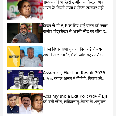
वामपंथ की आखिरी उम्मीद था केरल, अब
भारत के किसी राज्य में लेफ्ट सरकार नहीं
केरल से भी BJP के लिए आई राहत की खबर,
राजीव चंद्रशेखर ने अपनी सीट पर जीत दर्ज
की
केरल विधानसभा चुनाव: पिनाराई विजयन
अपनी सीट 'धर्मादम' तो जीत गए पर सीएम
का पद चला गया
Assembly Election Result 2026
LIVE: बंगाल-असम में बीजेपी, विजय की
आंधी में उड़ गई DMK
Axis My India Exit Poll: असम में BJP
की बड़ी जीत, तमिलनाडु-केरल के अनुमान
चौंका देंगे