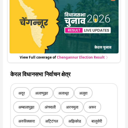
लेकर किस तरफ जा रहें है रुझान. साथ ही पाइए इस सीट पर हो रही हर एक
हलचल की अपडेट वो भी रियल टाइम में
View Full coverage of
Chengannur
Election Result
केरल विधानसभा निर्वाचन क्षेत्र
अदूर
अलाप्पुझा
अलाथूर
अलुवा
अम्बालापुझा
अंगमाली
अरनमुला
अरूर
अरुविक्कारा
अट्टिंगल
अझिकोड
बालुसेरी