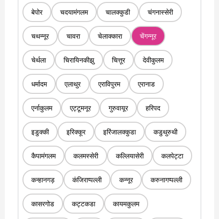
बेपोर
चदयामंगलम
चालक्कुडी
चंगनास्सेरी
चथन्नूर
चावरा
चेलाक्कारा
चेंगन्नूर
चेर्थला
चिरायिनकीझु
चित्तूर
देवीकुलम
धर्मादम
एलाथुर
एराविपुरम
एरानाड
एर्नाकुलम
एट्टूमनूर
गुरुवायूर
हरिपद
इडुक्की
इरिक्कूर
इरिंजालक्कुडा
कडुथुरुथी
कैपामंगलम
कलमस्सेरी
कल्लियासेरी
कलपेट्टा
कन्हानगड़
कंजिराप्पल्ली
कन्नूर
करुनागप्पल्ली
कासरगोड
कट्टकडा
कायमकुलम