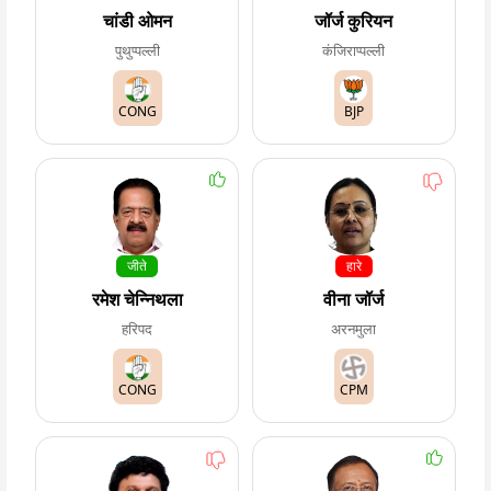
चांडी ओमन
जॉर्ज कुरियन
पुथुप्पल्ली
कंजिराप्पल्ली
CONG
BJP
जीते
हारे
रमेश चेन्निथला
वीना जॉर्ज
हरिपद
अरनमुला
CONG
CPM