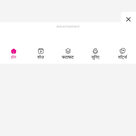
Advertisement
होम
शोज़
फटाफट
सुनिए
शॉर्ट्स
Top Shows
LallanKhas News
Entertainment
News
The Lallantop Show
Hindi Satire & Humor
Duniyadaari
Lallankhas Specials
Guest in the
Breaking News
Entertainment News
Newsroom
Top Political News
Hindi
Netanagri
Hindi
Top stories Cinema
Lallantop Baithki
Top History News
Entertainment Special
Kharcha Paani
Real Stories News
News
Aasan Bhasha Mein
Latest Political News
Top movies series
Social List
Top Literature News
review
Tarikh
Top Persons News
Latest Entertainment
Sehat
Top Profiles
News
The Cinema Show
Viral News