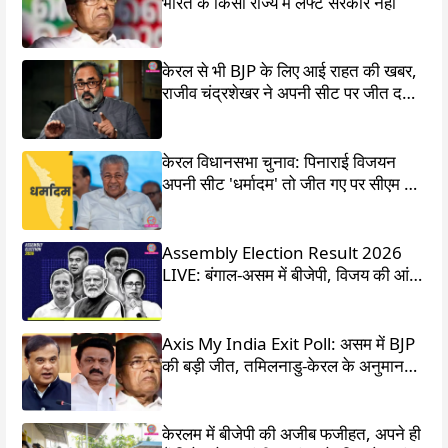
भारत के किसी राज्य में लेफ्ट सरकार नहीं
केरल से भी BJP के लिए आई राहत की खबर,
राजीव चंद्रशेखर ने अपनी सीट पर जीत दर्ज
की
केरल विधानसभा चुनाव: पिनाराई विजयन
अपनी सीट 'धर्मादम' तो जीत गए पर सीएम का
पद चला गया
Assembly Election Result 2026
LIVE: बंगाल-असम में बीजेपी, विजय की आंधी
में उड़ गई DMK
Axis My India Exit Poll: असम में BJP
की बड़ी जीत, तमिलनाडु-केरल के अनुमान
चौंका देंगे
केरलम में बीजेपी की अजीब फजीहत, अपने ही