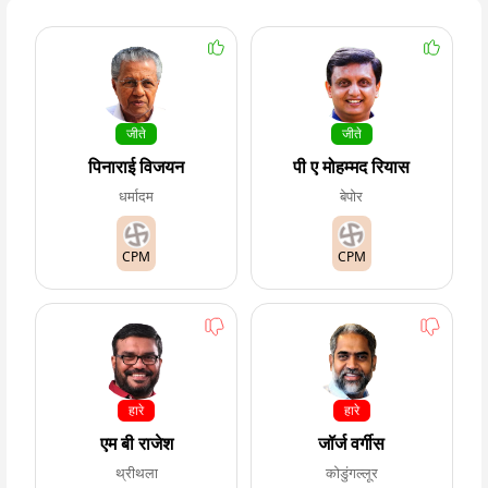
जीते
जीते
पिनाराई विजयन
पी ए मोहम्मद रियास
धर्मादम
बेपोर
CPM
CPM
हारे
हारे
एम बी राजेश
जॉर्ज वर्गीस
थ्रीथला
कोडुंगल्लूर