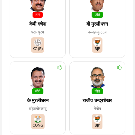
हारे
जीते
केबी गणेश
वी मुरलीधरन
पठानपुरम
कजहक्कूट्टम
KC (B)
BJP
जीते
जीते
के मुरलीधरन
राजीव चन्द्रशेखर
वट्टियोरकावु
नेमोम
CONG
BJP