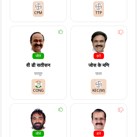
CPM
TTP
जीते
हारे
वी डी सतीसन
जोस के मणि
परावूर
पाला
CONG
KEC(M)
जीते
हारे