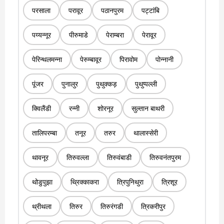
परसाला
परावूर
पठानपुरम
पट्टांबि
पय्यन्नूर
पीरुमाडे
पेराम्बरा
पेरावूर
पेरिन्थलमन्ना
पेरुम्बावूर
पिरावोम
पोन्नानी
पूंजर
पुनालुर
पुथुक्कड़
पुथुप्पल्ली
क्विलैंडी
रन्नी
शोरनूर
सुल्तान बाथरी
तालिपरम्बा
तनूर
तरुर
थालास्सेरी
थावनूर
तिरुवल्ला
तिरुवंबाडी
तिरुवनंतपुरम
थोडुपुझा
थ्रिक्काकरा
त्रिपुनिथुरा
त्रिशूर
थ्रीथला
तिरुर
तिरुरंगडी
त्रिकरीपुर