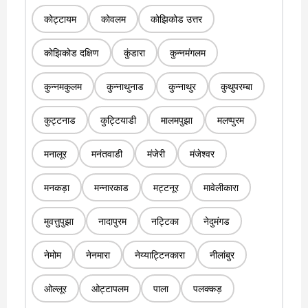
कोट्टायम
कोवलम
कोझिकोड उत्तर
कोझिकोड दक्षिण
कुंडारा
कुन्नमंगलम
कुन्नमकुलम
कुन्नाथुनाड
कुन्नाथुर
कुथुपरम्बा
कुट्टनाड
कुट्टियाडी
मालमपुझा
मलप्पुरम
मनालूर
मनंतवाडी
मंजेरी
मंजेश्वर
मनकड़ा
मन्नारकाड
मट्टनूर
मावेलीकारा
मुवत्तुपुझा
नादापुरम
नट्टिका
नेदुमंगड
नेमोम
नेनमारा
नेय्याट्टिनकारा
नीलांबुर
ओल्लूर
ओट्टापलम
पाला
पलक्कड़