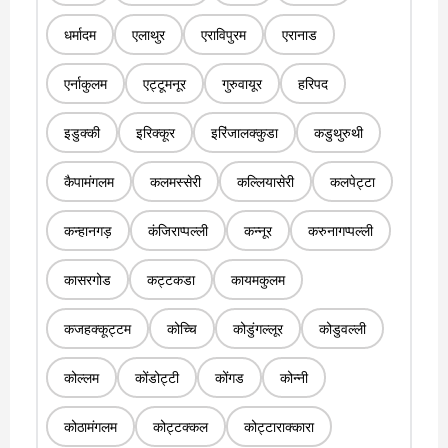
धर्मादम
एलाथुर
एराविपुरम
एरानाड
एर्नाकुलम
एट्टूमनूर
गुरुवायूर
हरिपद
इडुक्की
इरिक्कूर
इरिंजालक्कुडा
कडुथुरुथी
कैपामंगलम
कलमस्सेरी
कल्लियासेरी
कलपेट्टा
कन्हानगड़
कंजिराप्पल्ली
कन्नूर
करुनागप्पल्ली
कासरगोड
कट्टकडा
कायमकुलम
कजहक्कूट्टम
कोच्चि
कोडुंगल्लूर
कोडुवल्ली
कोल्लम
कोंडोट्टी
कोंगड
कोन्नी
कोठामंगलम
कोट्टक्कल
कोट्टाराक्कारा