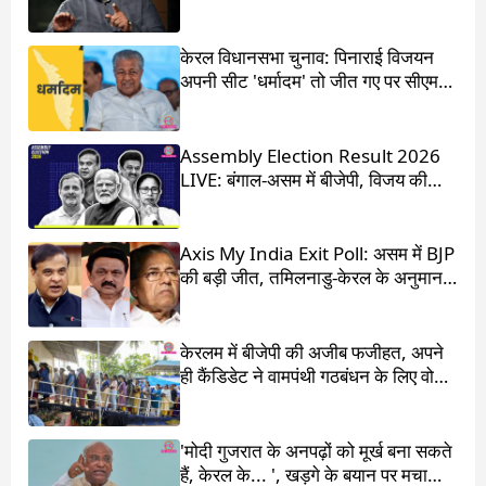
की
केरल विधानसभा चुनाव: पिनाराई विजयन
अपनी सीट 'धर्मादम' तो जीत गए पर सीएम
का पद चला गया
Assembly Election Result 2026
LIVE: बंगाल-असम में बीजेपी, विजय की
आंधी में उड़ गई DMK
Axis My India Exit Poll: असम में BJP
की बड़ी जीत, तमिलनाडु-केरल के अनुमान
चौंका देंगे
केरलम में बीजेपी की अजीब फजीहत, अपने
ही कैंडिडेट ने वामपंथी गठबंधन के लिए वोट
मांगा
'मोदी गुजरात के अनपढ़ों को मूर्ख बना सकते
हैं, केरल के... ', खड़गे के बयान पर मचा