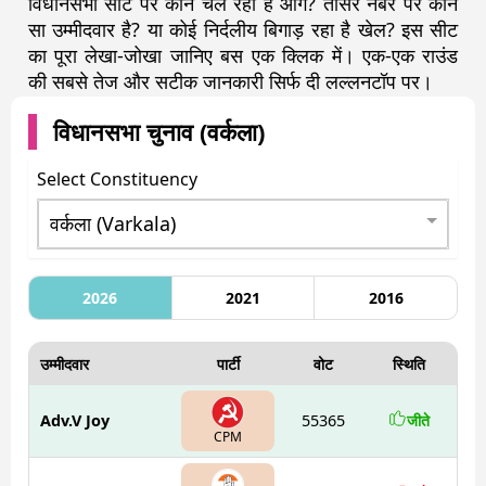
विधानसभा सीट पर कौन चल रहा है आगे? तीसरे नंबर पर कौन
सा उम्मीदवार है? या कोई निर्दलीय बिगाड़ रहा है खेल? इस सीट
का पूरा लेखा-जोखा जानिए बस एक क्लिक में। एक-एक राउंड
की सबसे तेज और सटीक जानकारी सिर्फ दी लल्लनटॉप पर।
विधानसभा चुनाव (
वर्कला
)
Select Constituency
2026
2021
2016
उम्मीदवार
पार्टी
वोट
स्थिति
Adv.V Joy
55365
जीते
CPM