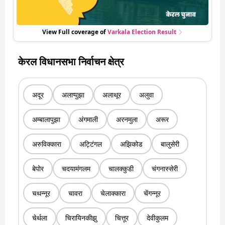
View Full coverage of
Varkala
Election Result
केरल विधानसभा निर्वाचन क्षेत्र
अदूर
अलाप्पुझा
अलाथूर
अलुवा
अम्बालापुझा
अंगमाली
अरनमुला
अरूर
अरुविक्कारा
अट्टिंगल
अझिकोड
बालुसेरी
बेपोर
चदयामंगलम
चालक्कुडी
चंगनास्सेरी
चथन्नूर
चावरा
चेलाक्कारा
चेंगन्नूर
चेर्थला
चिरायिनकीझु
चित्तूर
देवीकुलम