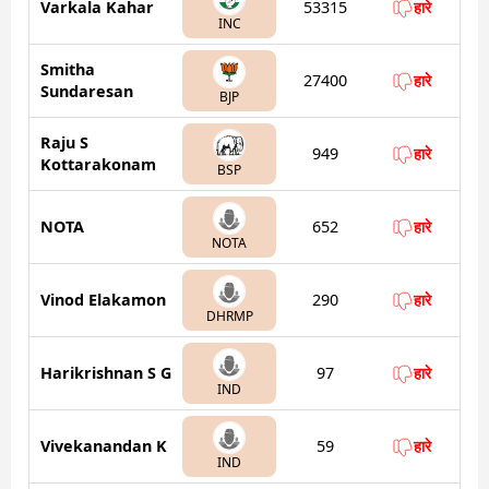
Varkala Kahar
53315
हारे
INC
Smitha
27400
हारे
Sundaresan
BJP
Raju S
949
हारे
Kottarakonam
BSP
NOTA
652
हारे
NOTA
Vinod Elakamon
290
हारे
DHRMP
Harikrishnan S G
97
हारे
IND
Vivekanandan K
59
हारे
IND