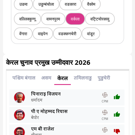
उडमा
उडुम्बंचोला
वडकारा
वैकोम
वल्लिक्कुन्नू
वामनपुरम
वर्कला
वट्टियोरकावु
वेंगारा
वाइपेन
वडक्कनचेरी
वांडूर
केरल चुनाव प्रमुख उम्मीदवार 2026