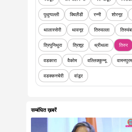
पुथुप्पल्ली
क्विलैंडी
रन्नी
शोरनूर
थालास्सेरी
थावनूर
तिरुवल्ला
तिरुवंब
त्रिपुनिथुरा
त्रिशूर
थ्रीथला
तिरुर
वडकारा
वैकोम
वल्लिक्कुन्नू
वामनपुर
वडक्कनचेरी
वांडूर
सम्बंधित ख़बरें