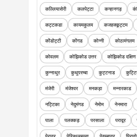
कल्लियासेरी
कलपेट्टा
कन्हानगड़
कं
कट्टकडा
कायमकुलम
कजहक्कूट्टम
कोंडोट्टी
कोंगड
कोन्नी
कोठामंगलम
कोवलम
कोझिकोड उत्तर
कोझिकोड दक्षिण
कुन्नाथुर
कुथुपरम्बा
कुट्टनाड
कुट्ट
मंजेरी
मंजेश्वर
मनकड़ा
मन्नारकाड
नट्टिका
नेदुमंगड
नेमोम
नेनमारा
पाला
पलक्कड़
परसाला
परावूर
पेरावूर
पेरिन्थलमन्ना
पेरुम्बावूर
पिराव