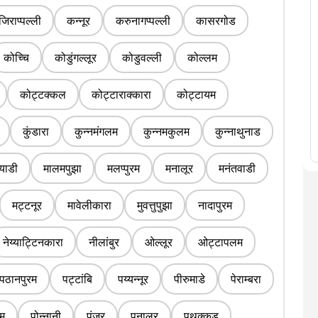
जिराप्पल्ली
कन्नूर
करुनागप्पल्ली
कासरगोड
कोच्चि
कोडुंगल्लूर
कोडुवल्ली
कोल्लम
कोट्टक्कल
कोट्टाराक्कारा
कोट्टायम
कुंडारा
कुन्नमंगलम
कुन्नमकुलम
कुन्नाथुनाड
ियाडी
मालमपुझा
मलप्पुरम
मनालूर
मनंतवाडी
मट्टनूर
मावेलीकारा
मुवत्तुपुझा
नादापुरम
नेय्याट्टिनकारा
नीलांबुर
ओल्लूर
ओट्टापलम
पठानपुरम
पट्टांबि
पय्यन्नूर
पीरुमाडे
पेराम्बरा
ोम
पोन्नानी
पूंजर
पुनालुर
पुथुक्कड़