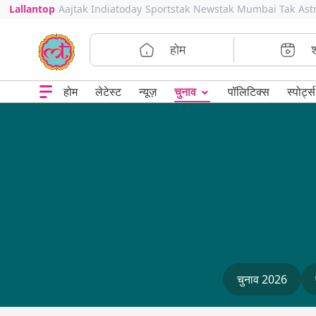
Lallantop
Aajtak
Indiatoday
Sportstak
Newstak
Mumbai Tak
Ast
होम
⌄
चुनाव
होम
लेटेस्ट
न्यूज़
पॉलिटिक्स
स्पोर्ट्स
चुनाव 2026