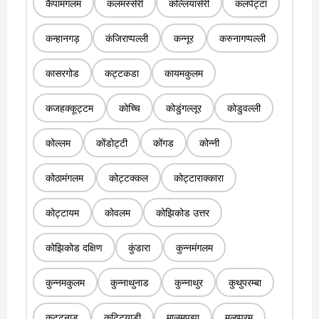
कैपामंगलम
कलमस्सेरी
कल्लियासेरी
कलपेट्टा
कन्हानगड़
कंजिराप्पल्ली
कन्नूर
करुनागप्पल्ली
कासरगोड
कट्टकडा
कायमकुलम
कजहक्कूट्टम
कोच्चि
कोडुंगल्लूर
कोडुवल्ली
कोल्लम
कोंडोट्टी
कोंगड
कोन्नी
कोठामंगलम
कोट्टक्कल
कोट्टाराक्कारा
कोट्टायम
कोवलम
कोझिकोड उत्तर
कोझिकोड दक्षिण
कुंडारा
कुन्नमंगलम
कुन्नमकुलम
कुन्नाथुनाड
कुन्नाथुर
कुथुपरम्बा
कुट्टनाड
कुट्टियाडी
मालमपुझा
मलप्पुरम