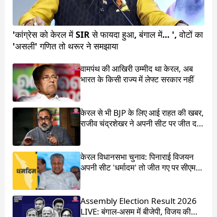
'कांग्रेस को केरल में SIR से फायदा हुआ, बंगाल में... ', वोटों का
'असली' गणित तो थरूर ने समझाया
वामपंथ की आखिरी उम्मीद था केरल, अब
भारत के किसी राज्य में लेफ्ट सरकार नहीं
केरल से भी BJP के लिए आई राहत की खबर,
राजीव चंद्रशेखर ने अपनी सीट पर जीत दर्ज
की
केरल विधानसभा चुनाव: पिनाराई विजयन
अपनी सीट 'धर्मादम' तो जीत गए पर सीएम
का पद चला गया
Assembly Election Result 2026
LIVE: बंगाल-असम में बीजेपी, विजय की