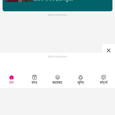
Advertisement
Advertisement
होम
शोज़
फटाफट
सुनिए
शॉर्ट्स
Top Shows
LallanKhas News
Entertainment
News
The Lallantop Show
Hindi Satire & Humor
Duniyadaari
Lallankhas Specials
Guest in the
Breaking News
Entertainment News