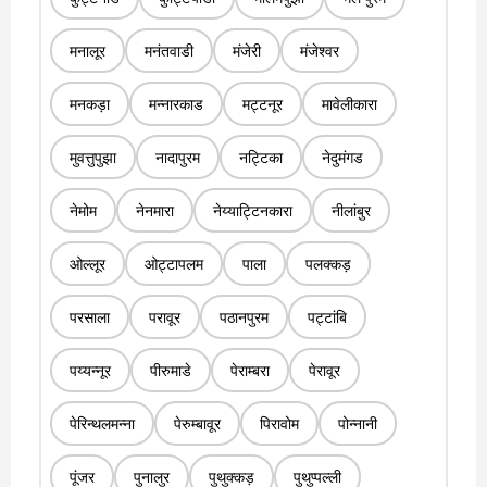
मनालूर
मनंतवाडी
मंजेरी
मंजेश्वर
मनकड़ा
मन्नारकाड
मट्टनूर
मावेलीकारा
मुवत्तुपुझा
नादापुरम
नट्टिका
नेदुमंगड
नेमोम
नेनमारा
नेय्याट्टिनकारा
नीलांबुर
ओल्लूर
ओट्टापलम
पाला
पलक्कड़
परसाला
परावूर
पठानपुरम
पट्टांबि
पय्यन्नूर
पीरुमाडे
पेराम्बरा
पेरावूर
पेरिन्थलमन्ना
पेरुम्बावूर
पिरावोम
पोन्नानी
पूंजर
पुनालुर
पुथुक्कड़
पुथुप्पल्ली