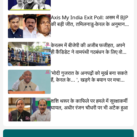
आंधी में उड़ गई DMK
Axis My India Exit Poll: असम में BJP
की बड़ी जीत, तमिलनाडु-केरल के अनुमान
चौंका देंगे
केरलम में बीजेपी की अजीब फजीहत, अपने
ही कैंडिडेट ने वामपंथी गठबंधन के लिए वोट
मांगा
'मोदी गुजरात के अनपढ़ों को मूर्ख बना सकते
हैं, केरल के... ', खड़गे के बयान पर मचा
बवाल
शशि थरूर के काफिले पर हमले में सुरक्षाकर्मी
घायल, अधीर रंजन चौधरी पर भी अटैक हुआ