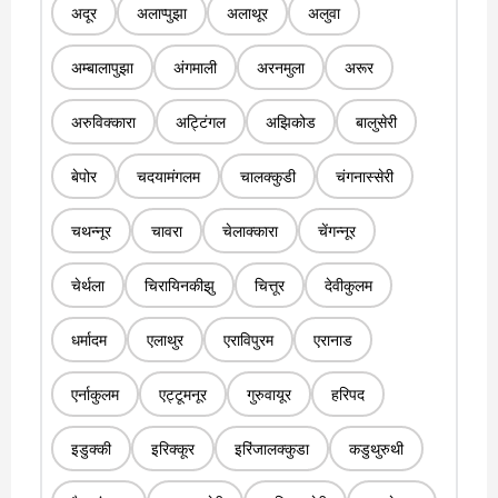
अदूर
अलाप्पुझा
अलाथूर
अलुवा
अम्बालापुझा
अंगमाली
अरनमुला
अरूर
अरुविक्कारा
अट्टिंगल
अझिकोड
बालुसेरी
बेपोर
चदयामंगलम
चालक्कुडी
चंगनास्सेरी
चथन्नूर
चावरा
चेलाक्कारा
चेंगन्नूर
चेर्थला
चिरायिनकीझु
चित्तूर
देवीकुलम
धर्मादम
एलाथुर
एराविपुरम
एरानाड
एर्नाकुलम
एट्टूमनूर
गुरुवायूर
हरिपद
इडुक्की
इरिक्कूर
इरिंजालक्कुडा
कडुथुरुथी