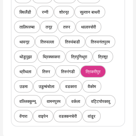
क्विलैंडी
रन्नी
शोरनूर
सुल्तान बाथरी
तालिपरम्बा
तनूर
तरुर
थालास्सेरी
थावनूर
तिरुवल्ला
तिरुवंबाडी
तिरुवनंतपुरम
थोडुपुझा
थ्रिक्काकरा
त्रिपुनिथुरा
त्रिशूर
थ्रीथला
तिरुर
तिरुरंगडी
त्रिकरीपुर
उडमा
उडुम्बंचोला
वडकारा
वैकोम
वल्लिक्कुन्नू
वामनपुरम
वर्कला
वट्टियोरकावु
वेंगारा
वाइपेन
वडक्कनचेरी
वांडूर