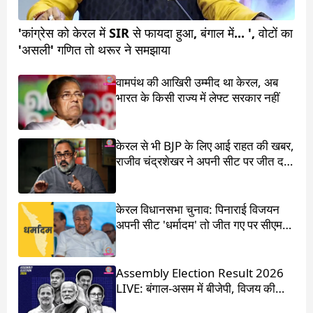
'कांग्रेस को केरल में SIR से फायदा हुआ, बंगाल में... ', वोटों का
'असली' गणित तो थरूर ने समझाया
वामपंथ की आखिरी उम्मीद था केरल, अब
भारत के किसी राज्य में लेफ्ट सरकार नहीं
केरल से भी BJP के लिए आई राहत की खबर,
राजीव चंद्रशेखर ने अपनी सीट पर जीत दर्ज
की
केरल विधानसभा चुनाव: पिनाराई विजयन
अपनी सीट 'धर्मादम' तो जीत गए पर सीएम
का पद चला गया
Assembly Election Result 2026
LIVE: बंगाल-असम में बीजेपी, विजय की
आंधी में उड़ गई DMK