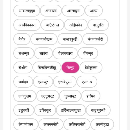
अम्बालापुझा
अंगमाली
अरनमुला
अरूर
अरुविक्कारा
अट्टिंगल
अझिकोड
बालुसेरी
बेपोर
चदयामंगलम
चालक्कुडी
चंगनास्सेरी
चथन्नूर
चावरा
चेलाक्कारा
चेंगन्नूर
चेर्थला
चिरायिनकीझु
चित्तूर
देवीकुलम
धर्मादम
एलाथुर
एराविपुरम
एरानाड
एर्नाकुलम
एट्टूमनूर
गुरुवायूर
हरिपद
इडुक्की
इरिक्कूर
इरिंजालक्कुडा
कडुथुरुथी
कैपामंगलम
कलमस्सेरी
कल्लियासेरी
कलपेट्टा