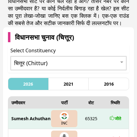
विधानसभा सीट पर कौन चल रहा है आगे? तीसरे नंबर पर कौन
सा उम्मीदवार है? या कोई निर्दलीय बिगाड़ रहा है खेल? इस सीट
का पूरा लेखा-जोखा जानिए बस एक क्लिक में। एक-एक राउंड
की सबसे तेज और सटीक जानकारी सिर्फ दी लल्लनटॉप पर।
विधानसभा चुनाव (
चित्तूर
)
Select Constituency
2026
2021
2016
उम्मीदवार
पार्टी
वोट
स्थिति
Sumesh Achuthan
65325
जीते
INC