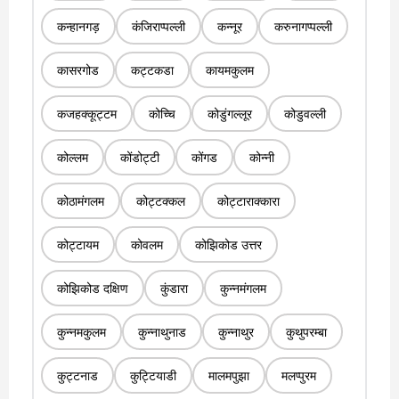
कन्हानगड़
कंजिराप्पल्ली
कन्नूर
करुनागप्पल्ली
कासरगोड
कट्टकडा
कायमकुलम
कजहक्कूट्टम
कोच्चि
कोडुंगल्लूर
कोडुवल्ली
कोल्लम
कोंडोट्टी
कोंगड
कोन्नी
कोठामंगलम
कोट्टक्कल
कोट्टाराक्कारा
कोट्टायम
कोवलम
कोझिकोड उत्तर
कोझिकोड दक्षिण
कुंडारा
कुन्नमंगलम
कुन्नमकुलम
कुन्नाथुनाड
कुन्नाथुर
कुथुपरम्बा
कुट्टनाड
कुट्टियाडी
मालमपुझा
मलप्पुरम