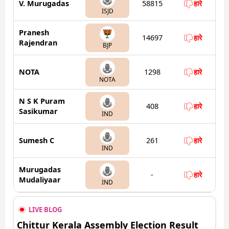
V. Murugadas
58815
हारे
ISJD
Pranesh
14697
हारे
Rajendran
BJP
NOTA
1298
हारे
NOTA
N S K Puram
408
हारे
Sasikumar
IND
Sumesh C
261
हारे
IND
Murugadas
-
हारे
Mudaliyaar
IND
LIVE BLOG
Chittur Kerala Assembly Election Result