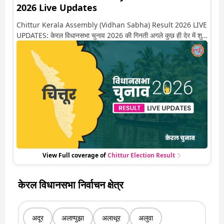
2026 Live Updates
Chittur Kerala Assembly (Vidhan Sabha) Result 2026 LIVE
UPDATES: केरल विधानसभा चुनाव 2026 की गिनती अगले कुछ ही देर में शुरू
होने वाली है. यहां देखें चित्तूर सीट पर कौन आगे-कौन पीछे से लेकर किस तरफ
जा रहें है रुझान. साथ ही पाइए इस सीट पर हो रही हर एक हलचल की अपडेट
वो भी रियल टाइम में
View Full coverage of
Chittur
Election Result
केरल विधानसभा निर्वाचन क्षेत्र
अदूर
अलाप्पुझा
अलाथूर
अलुवा