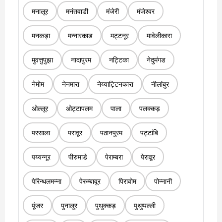
मनालूर
मनंतवाडी
मंजेरी
मंजेश्वर
मनकड़ा
मन्नारकाड
मट्टनूर
मावेलीकारा
मुवत्तुपुझा
नादापुरम
नट्टिका
नेदुमंगड
नेमोम
नेनमारा
नेय्याट्टिनकारा
नीलांबुर
ओल्लूर
ओट्टापलम
पाला
पलक्कड़
परसाला
परावूर
पठानपुरम
पट्टांबि
पय्यन्नूर
पीरुमाडे
पेराम्बरा
पेरावूर
पेरिन्थलमन्ना
पेरुम्बावूर
पिरावोम
पोन्नानी
पूंजर
पुनालुर
पुथुक्कड़
पुथुप्पल्ली