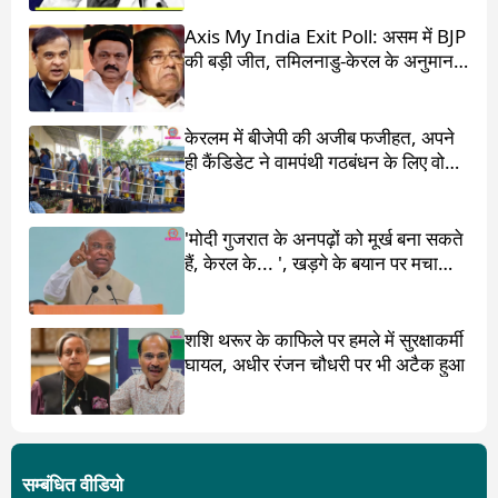
Axis My India Exit Poll: असम में BJP
की बड़ी जीत, तमिलनाडु-केरल के अनुमान
चौंका देंगे
केरलम में बीजेपी की अजीब फजीहत, अपने
ही कैंडिडेट ने वामपंथी गठबंधन के लिए वोट
मांगा
'मोदी गुजरात के अनपढ़ों को मूर्ख बना सकते
हैं, केरल के... ', खड़गे के बयान पर मचा
बवाल
शशि थरूर के काफिले पर हमले में सुरक्षाकर्मी
घायल, अधीर रंजन चौधरी पर भी अटैक हुआ
सम्बंधित वीडियो