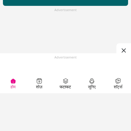
Advertisement
Advertisement
होम
शोज़
फटाफट
सुनिए
शॉर्ट्स
Top Shows
LallanKhas News
Entertainment
News
The Lallantop Show
Hindi Satire & Humor
Duniyadaari
Lallankhas Specials
Guest in the
Breaking News
Entertainment News
Newsroom
Top Political News
Hindi
Netanagri
Hindi
Top stories Cinema