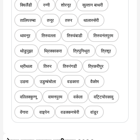
क्विलैंडी
रन्नी
शोरनूर
सुल्तान बाथरी
तालिपरम्बा
तनूर
तरुर
थालास्सेरी
थावनूर
तिरुवल्ला
तिरुवंबाडी
तिरुवनंतपुरम
थोडुपुझा
थ्रिक्काकरा
त्रिपुनिथुरा
त्रिशूर
थ्रीथला
तिरुर
तिरुरंगडी
त्रिकरीपुर
उडमा
उडुम्बंचोला
वडकारा
वैकोम
वल्लिक्कुन्नू
वामनपुरम
वर्कला
वट्टियोरकावु
वेंगारा
वाइपेन
वडक्कनचेरी
वांडूर