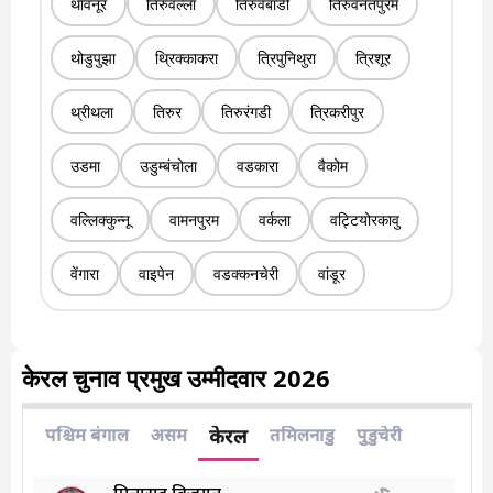
थावनूर
तिरुवल्ला
तिरुवंबाडी
तिरुवनंतपुरम
थोडुपुझा
थ्रिक्काकरा
त्रिपुनिथुरा
त्रिशूर
थ्रीथला
तिरुर
तिरुरंगडी
त्रिकरीपुर
उडमा
उडुम्बंचोला
वडकारा
वैकोम
वल्लिक्कुन्नू
वामनपुरम
वर्कला
वट्टियोरकावु
वेंगारा
वाइपेन
वडक्कनचेरी
वांडूर
केरल चुनाव प्रमुख उम्मीदवार 2026