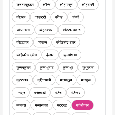
कजहक्कूट्टम
कोच्चि
कोडुंगल्लूर
कोडुवल्ली
कोल्लम
कोंडोट्टी
कोंगड
कोन्नी
कोठामंगलम
कोट्टक्कल
कोट्टाराक्कारा
कोट्टायम
कोवलम
कोझिकोड उत्तर
कोझिकोड दक्षिण
कुंडारा
कुन्नमंगलम
कुन्नमकुलम
कुन्नाथुनाड
कुन्नाथुर
कुथुपरम्बा
कुट्टनाड
कुट्टियाडी
मालमपुझा
मलप्पुरम
मनालूर
मनंतवाडी
मंजेरी
मंजेश्वर
मनकड़ा
मन्नारकाड
मट्टनूर
मावेलीकारा