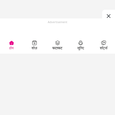
Advertisement
होम
शोज़
फटाफट
सुनिए
शॉर्ट्स
Top Shows
LallanKhas News
Entertainment
News
The Lallantop Show
Hindi Satire & Humor
Duniyadaari
Lallankhas Specials
Guest in the
Breaking News
Entertainment News
Newsroom
Top Political News
Hindi
Netanagri
Hindi
Top stories Cinema
Lallantop Baithki
Top History News
Entertainment Special
Kharcha Paani
Real Stories News
News
Aasan Bhasha Mein
Latest Political News
Top movies series
Social List
Top Literature News
review
Tarikh
Top Persons News
Latest Entertainment
Sehat
Top Profiles
News
The Cinema Show
Viral News