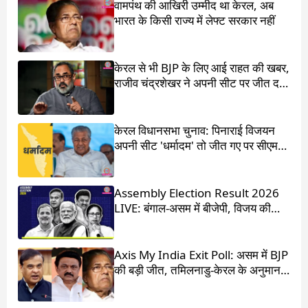
वामपंथ की आखिरी उम्मीद था केरल, अब
भारत के किसी राज्य में लेफ्ट सरकार नहीं
केरल से भी BJP के लिए आई राहत की खबर,
राजीव चंद्रशेखर ने अपनी सीट पर जीत दर्ज
की
केरल विधानसभा चुनाव: पिनाराई विजयन
अपनी सीट 'धर्मादम' तो जीत गए पर सीएम
का पद चला गया
Assembly Election Result 2026
LIVE: बंगाल-असम में बीजेपी, विजय की
आंधी में उड़ गई DMK
Axis My India Exit Poll: असम में BJP
की बड़ी जीत, तमिलनाडु-केरल के अनुमान
चौंका देंगे