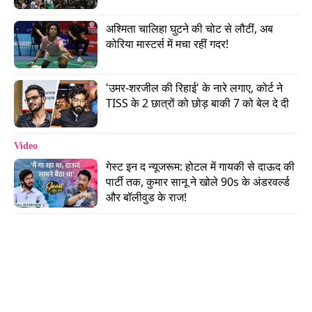
अश्मिता चालिहा घुटने की चोट से लौटीं, अब 
कोरिया मास्टर्स में मचा रहीं गदर!
मोहसिन की लेंथ बॉल को वैभव लेग साइड पर खेलने गए. पर
वो फंस गए. और कैच दे बैठे. वैभव ने मैच में 11 गेंद में सिर्फ 8
'उमर-शरजील की रिहाई' के नारे लगाए, कोर्ट ने 
रन बनाए थे.
TISS के 2 छात्रों को छोड़ बाकी 7 को बेल दे दी
हालांकि, राजस्थान की टीम ये मैच 40 रनों से जीत गई थी.
Video
पर मोहसिन ने लखनऊ के लिए मैच में शानदार बॉलिंग की थी.
गेस्ट इन द न्यूजरूम: होटल में गायकी से दाऊद की 
पार्टी तक, कुमार सानू ने खोले 90s के अंडरवर्ल्ड 
वीडियो: IPL 2022: लखनऊ सुपर जाइंट्स की अगली बड़ी
और बॉलीवुड के राज!
खोज कौन है!