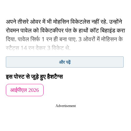
अपने तीसरे ओवर में भी मोहसिन विकेटलेस नहीं रहे. उन्होंने
रोवमन पावेल को विकेटकीपर पंत के हाथों कॉट बिहाइंड करा
दिया. पावेल सिर्फ 1 रन ही बना पाए. 3 ओवरों में मोहिसन के
स्टैट्स 14 रन देकर 3 विकेट थे.
मोहसिन ने मैच में 4 ओवरों में 23 रन दिए, और 5 विकेट के
और पढ़ें
साथ स्पेल फिनिश किया. अपने आखिरी ओवर में उन्होंने इस
इस पोस्ट से जुड़े हुए हैशटैग्स
सीजन के सबसे महंगे प्लेयर कैमरन ग्रीन और अनुकूल रॉय
को आउट किया. ग्रीन ने 34 रनों की पारी खेली. अनुकूल
आईपीएल 2026
बिना खाता खोले आउट हो गए.
Advertisement
वैभव सूर्यवंशी को डाला विकेट मेडेन
मोहसिन खान ने राजस्थान रॉयल्स (RR) के खिलाफ मैच में