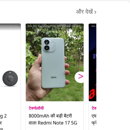
और देखें
>
टेक्नोलॉजी
टेक्नोलॉजी
>
ag 2
8000mAh की बड़ी बैटरी
एयरटेल से भेजिए डिज
र
वाला Redmi Note 17 5G
फ्रेंडशिप बैंड
ाम