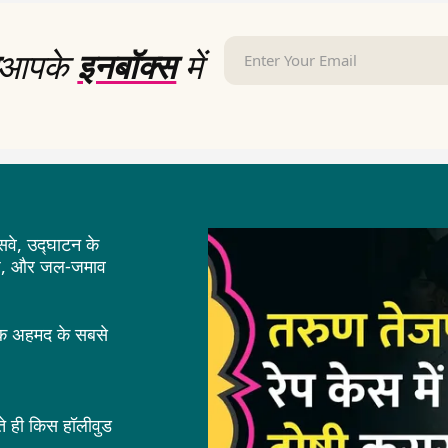
आपके
इनबॉक्स
में
सवे, उद्घाटन के
्ढे, और जल-जमाव
ीक अहमद के सबसे
े ही किस हॉलीवुड