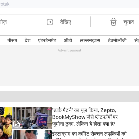
rotak
शोज़
देखिए
चुनाव
मौसम
देश
एंटरटेनमेंट
ऑटो
लल्लनख़ास
टेक्नोलॉजी
से
Advertisement
'डार्क पैटर्न' का यूज किया, Zepto,
BookMyShow जैसे प्लेटफॉर्मों पर
जुर्माना ठुका, लेकिन ये होता क्या है?
इंस्टाग्राम का कॉमेंट सेक्शन लड़कियों को