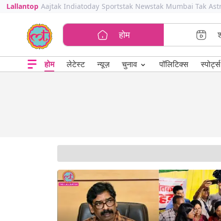
Lallantop
Aajtak
Indiatoday
Sportstak
Newstak
Mumbai Tak
Ast
होम
⌄
चुनाव
होम
लेटेस्ट
न्यूज़
पॉलिटिक्स
स्पोर्ट्स