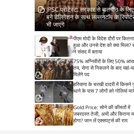
JPSC प्रोटेस्ट: सरकार से बातचीत के लिए 
बने डेलिगेशन के साथ लल्लनटॉप के रिपोर्टर
भी जाएंगे
पीएम मोदी के विदेश दौरों पर कितना
हुआ और उनसे देश को क्या मिला?
ने संसद में बताया
75% अग्निवीरों के लिए 50% आरक
तय, सेना से निकलने के बाद यहां-यह
मिलेंगे पद
हरियाणा के चरखी दादरी में किसने 
थाने के पास 7 लोगों को गोलियां मार
Gold Price: सोने की कीमतों में
जबरदस्त तेजी, अभी और कितना मह
होगा? जान लें एक्सपर्ट्स की राय