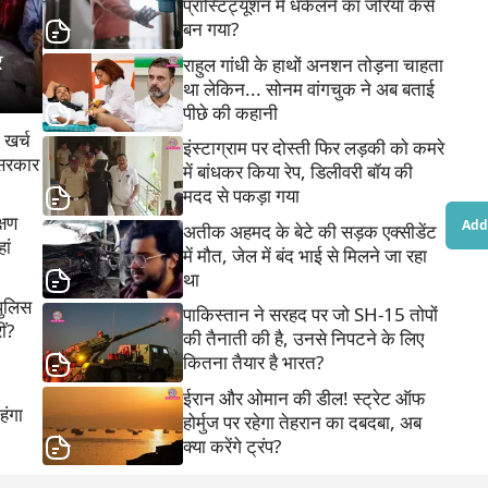
प्रॉस्टिट्यूशन में धकेलने का जरिया कैसे
बन गया?
 
राहुल गांधी के हाथों अनशन तोड़ना चाहता
था लेकिन... सोनम वांगचुक ने अब बताई
पीछे की कहानी
 खर्च
इंस्टाग्राम पर दोस्ती फिर लड़की को कमरे
 सरकार
में बांधकर किया रेप, डिलीवरी बॉय की
मदद से पकड़ा गया
्षण
Add 
अतीक अहमद के बेटे की सड़क एक्सीडेंट
ां
में मौत, जेल में बंद भाई से मिलने जा रहा
था
पुलिस
पाकिस्तान ने सरहद पर जो SH-15 तोपों
ीं?
की तैनाती की है, उनसे निपटने के लिए
कितना तैयार है भारत?
ईरान और ओमान की डील! स्ट्रेट ऑफ
ंगा
होर्मुज पर रहेगा तेहरान का दबदबा, अब
क्या करेंगे ट्रंप?