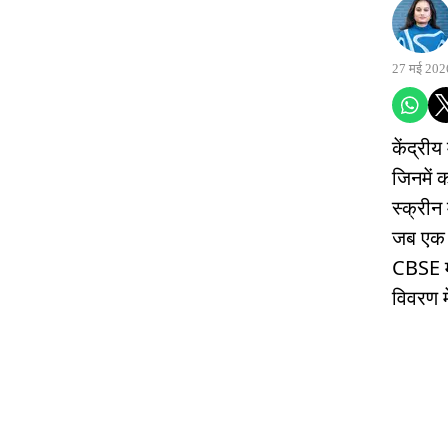
27 मई 202
केंद्री
जिनमें 
स्क्रीन
जब एक 
CBSE मू
विवरण म