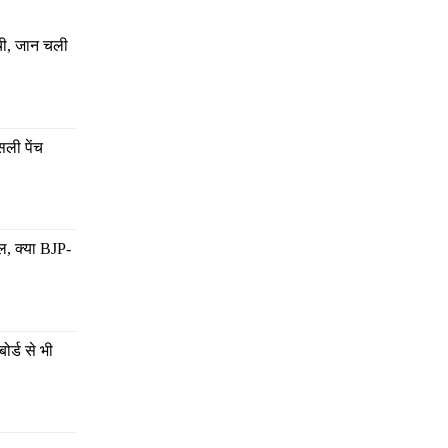
्ची, जान चली 
ली पेंच 
ल, क्या BJP-
र्ड से भी 