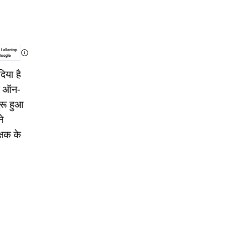
िया है
के ऑन-
ुरू हुआ
े
्षक के