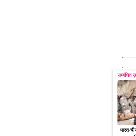
सम्बंधित ख़
भारत-चीन