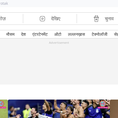
rotak
शोज़
देखिए
चुनाव
मौसम
देश
एंटरटेनमेंट
ऑटो
लल्लनख़ास
टेक्नोलॉजी
से
Advertisement