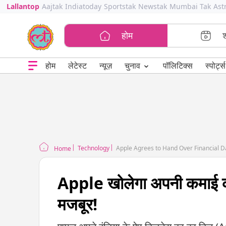
Lallantop
Aajtak
Indiatoday
Sportstak
Newstak
Mumbai Tak
Ast
होम
⌄
चुनाव
होम
लेटेस्ट
न्यूज़
पॉलिटिक्स
स्पोर्ट्स
Technology
Apple Agrees to Hand Over Financial Da
Home
Apple खोलेगा अपनी कमाई का 
मजबूर!