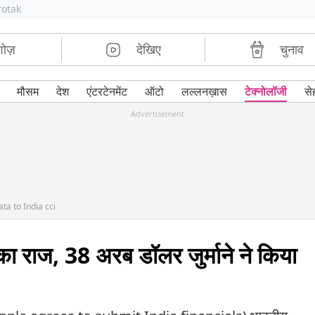
rotak
शोज़
देखिए
चुनाव
मौसम
देश
एंटरटेनमेंट
ऑटो
लल्लनख़ास
टेक्नोलॉजी
से
Advertisement
ta to India cci
राज, 38 अरब डॉलर जुर्माने ने किया