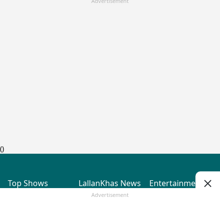
Advertisement
(
)
Top Shows
LallanKhas News
Entertainment
News
The Lallantop Show
Hindi Satire & Humor
Advertisement
Duniyadaari
Lallankhas Specials
Guest in the
Breaking News
Entertainment News
Newsroom
Top Political News
Hindi
Netanagri
Hindi
Top stories Cinema