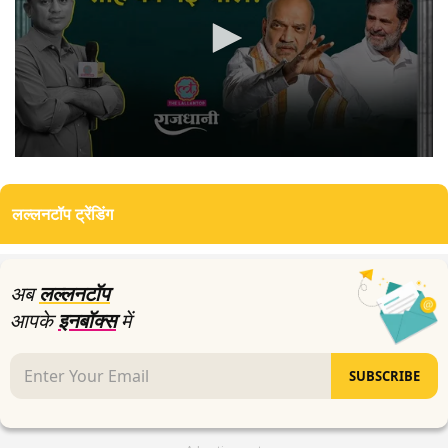
0
seconds
of
लल्लनटॉप ट्रेंडिंग
0
seconds
अब
लल्लनटॉप
आपके
इनबॉक्स
में
SUBSCRIBE