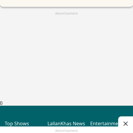
Advertisement
(
)
Top Shows
LallanKhas News
Entertainment
News
The Lallantop Show
Hindi Satire & Humor
Advertisement