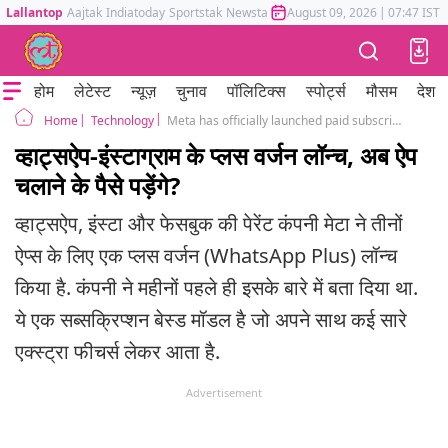
Lallantop
Aajtak
Indiatoday
Sportstak
Newstak
Mumbai Tak
August 09, 2026
Astrotak
|
07:47 IST
होम
लेटेस्ट
न्यूज़
चुनाव
पॉलिटिक्स
स्पोर्ट्स
मौसम
देश
Technology
Meta has officially launched paid subscriptions for Instagram, Facebook, and WhatsApp
Home
व्हाट्सऐप-इंस्टाग्राम के प्लस वर्जन लॉन्च, अब ऐप
चलाने के पैसे पड़ेंगे?
व्हाट्सऐप, इंस्टा और फेसबुक की पेरेंट कंपनी मेटा ने तीनों
ऐप्स के लिए एक प्लस वर्जन (WhatsApp Plus) लॉन्च
किया है. कंपनी ने महीनों पहले ही इसके बारे में बता दिया था.
ये एक सब्सक्रिप्शन बेस्ड मॉडल है जो अपने साथ कई सारे
एक्स्ट्रा फीचर्स लेकर आता है.
Advertisement