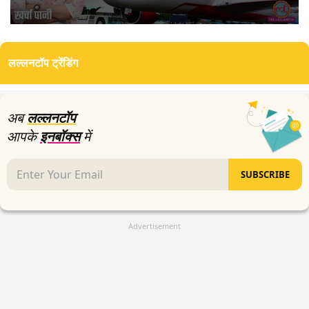
0
seconds
of
लल्लनटॉप ट्रेंडिंग
0
seconds
अब
लल्लनटॉप
आपके
इनबॉक्स
में
SUBSCRIBE
Advertisement