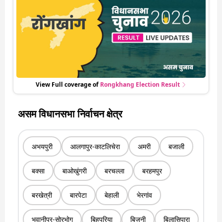
View Full coverage of
Rongkhang
Election Result
असम विधानसभा निर्वाचन क्षेत्र
अभयपुरी
आलगापुर-काटलिचेरा
अमरी
बजाली
बक्सा
बाओखुंगरी
बरचल्ला
बरहमपुर
बरखेत्री
बारपेटा
बेहाली
भेरगांव
भवानीपुर-सोरभोग
बिहपुरिया
बिजनी
बिलासिपारा