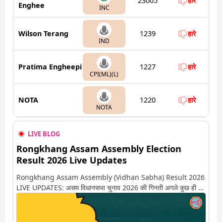
23005
हारे
Enghee
INC
Wilson Terang
1239
हारे
IND
Pratima Engheepi
1227
हारे
CPI(ML)(L)
NOTA
1220
हारे
NOTA
LIVE BLOG
Rongkhang Assam Assembly Election
Result 2026 Live Updates
Rongkhang Assam Assembly (Vidhan Sabha) Result 2026
LIVE UPDATES: असम विधानसभा चुनाव 2026 की गिनती अगले कुछ ही देर
में शुरू होने वाली है. यहां देखें रोंगखांग सीट पर कौन आगे-कौन पीछे से लेकर
किस तरफ जा रहें है रुझान. साथ ही पाइए इस सीट पर हो रही हर एक हलचल
की अपडेट वो भी रियल टाइम में