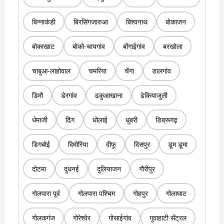
बिन्नाकंडी
बिरसिंगजारुआ
बिश्वनाथ
बोकाजन
बोकाखाट
बोको-चायगांव
बोंगाईगांव
बरखोला
चाबुआ-लाहोवाल
चमरिया
चेंगा
डालगांव
डिमौ
डेरगांव
ढकुआखाना
ढेकियाजुली
धेमाजी
ढिंग
धोलाई
धुबरी
डिब्रूगढ़
डिगबोई
दिमोरिया
दीफू
दिसपुर
डूम डूमा
दोटमा
दुधनई
दुलियाजन
गौरीपुर
गोलपारा पूर्व
गोलपारा पश्चिम
गोहपुर
गोलाघाट
गोलकगंज
गोरेश्वेर
गोसाईगांव
गुवाहाटी सेंट्रल