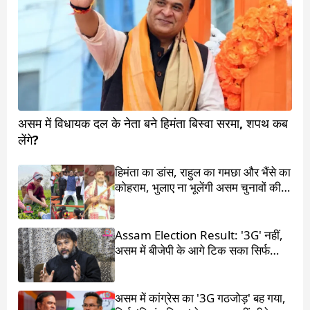
असम में विधायक दल के नेता बने हिमंता बिस्वा सरमा, शपथ कब
लेंगे?
हिमंता का डांस, राहुल का गमछा और भैंसे का
कोहराम, भुलाए ना भूलेंगी असम चुनावों की ये
4 कहानियां
Assam Election Result: '3G' नहीं,
असम में बीजेपी के आगे टिक सका सिर्फ
'1G'
असम में कांग्रेस का '3G गठजोड़' बह गया,