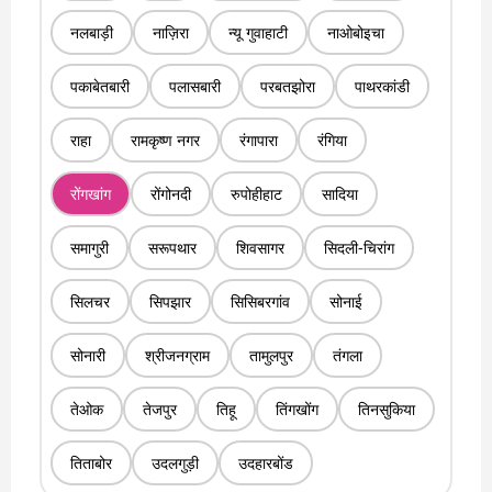
नलबाड़ी
नाज़िरा
न्यू गुवाहाटी
नाओबोइचा
पकाबेतबारी
पलासबारी
परबतझोरा
पाथरकांडी
राहा
रामकृष्ण नगर
रंगापारा
रंगिया
रोंगखांग
रोंगोनदी
रुपोहीहाट
सादिया
समागुरी
सरूपथार
शिवसागर
सिदली-चिरांग
सिलचर
सिपझार
सिसिबरगांव
सोनाई
सोनारी
श्रीजनग्राम
तामुलपुर
तंगला
तेओक
तेजपुर
तिहू
तिंगखोंग
तिनसुकिया
तिताबोर
उदलगुड़ी
उदहारबोंड