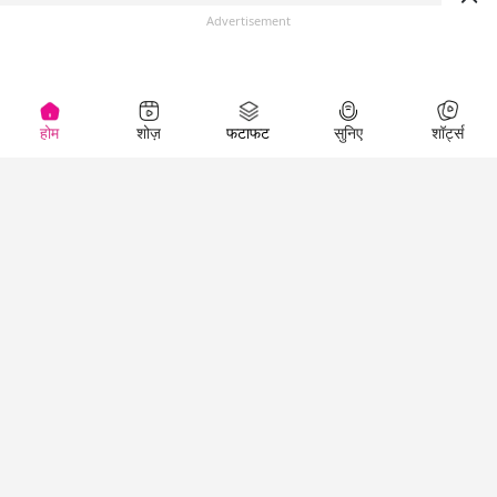
Advertisement
होम
शोज़
फटाफट
सुनिए
शॉर्ट्स
Top Shows
LallanKhas News
Entertainment
News
The Lallantop Show
Hindi Satire & Humor
Duniyadaari
Lallankhas Specials
Guest in the
Breaking News
Entertainment News
Newsroom
Top Political News
Hindi
Netanagri
Hindi
Top stories Cinema
Lallantop Baithki
Top History News
Entertainment Special
Kharcha Paani
Real Stories News
News
Aasan Bhasha Mein
Latest Political News
Top movies series
Social List
Top Literature News
review
Tarikh
Top Persons News
Latest Entertainment
Sehat
Top Profiles
News
The Cinema Show
Viral News
Business News
Technology
Top News
News
Business News in
Breaking News Hindi
Hindi
Top News Hindi
Latest Business News
Technology News in
Latest News Hindi