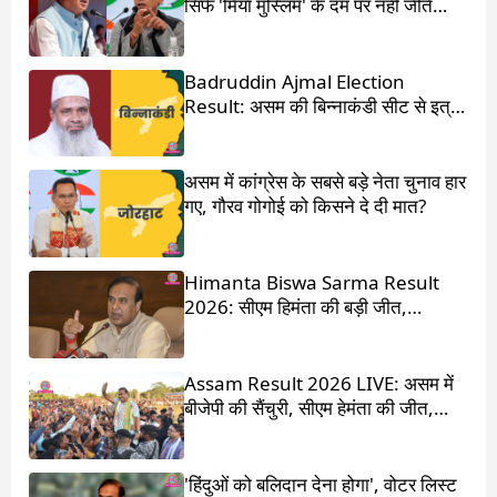
सिर्फ 'मियां मुस्लिम' के दम पर नहीं जीते
हिमंता बिस्वा सरमा
Badruddin Ajmal Election
Result: असम की बिन्नाकंडी सीट से इत्र
किंग बदरुद्दीन अजमल जीते
असम में कांग्रेस के सबसे बड़े नेता चुनाव हार
गए, गौरव गोगोई को किसने दे दी मात?
Himanta Biswa Sarma Result
2026: सीएम हिमंता की बड़ी जीत,
87,000 वोटों से हराया
Assam Result 2026 LIVE: असम में
बीजेपी की सैंचुरी, सीएम हेमंता की जीत,
गौरव गोगोई हारे
'हिंदुओं को बलिदान देना होगा', वोटर लिस्ट