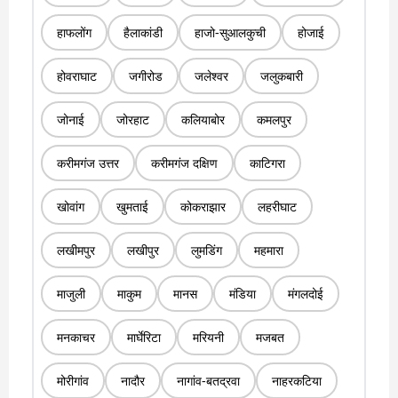
हाफलोंग
हैलाकांडी
हाजो-सुआलकुची
होजाई
होवराघाट
जगीरोड
जलेश्वर
जलुकबारी
जोनाई
जोरहाट
कलियाबोर
कमलपुर
करीमगंज उत्तर
करीमगंज दक्षिण
काटिगरा
खोवांग
खुमताई
कोकराझार
लहरीघाट
लखीमपुर
लखीपुर
लुमडिंग
महमारा
माजुली
माकुम
मानस
मंडिया
मंगलदोई
मनकाचर
मार्घेरिटा
मरियनी
मजबत
मोरीगांव
नादौर
नागांव-बतद्रवा
नाहरकटिया