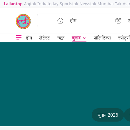
Lallantop
Aajtak
Indiatoday
Sportstak
Newstak
Mumbai Tak
Ast
होम
⌄
चुनाव
होम
लेटेस्ट
न्यूज़
पॉलिटिक्स
स्पोर्ट्स
चुनाव 2026