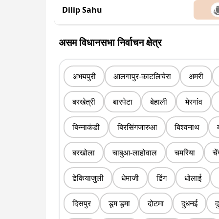
Dilip Sahu
असम विधानसभा निर्वाचन क्षेत्र
अभयपुरी
आलगापुर-काटलिचेरा
अमरी
बरखेत्री
बारपेटा
बेहाली
भेरगांव
बिन्नाकंडी
बिरसिंगजारुआ
बिश्वनाथ
बरखोला
चाबुआ-लाहोवाल
चमरिया
चे
ढेकियाजुली
धेमाजी
ढिंग
धोलाई
दिसपुर
डूम डूमा
दोटमा
दुधनई
द