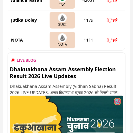
Ananda Narah
42051
हारे
INC
Jutika Doley
1179
हारे
SUCI
NOTA
1111
हारे
NOTA
LIVE BLOG
Dhakuakhana Assam Assembly Election
Result 2026 Live Updates
Dhakuakhana Assam Assembly (Vidhan Sabha) Result
2026 LIVE UPDATES: असम विधानसभा चुनाव 2026 की गिनती अगले
कुछ ही देर में शुरू होने वाली है. यहां देखें ढकुआखाना सीट पर कौन आगे-कौन
पीछे से लेकर किस तरफ जा रहें है रुझान. साथ ही पाइए इस सीट पर हो रही हर
एक हलचल की अपडेट वो भी रियल टाइम में