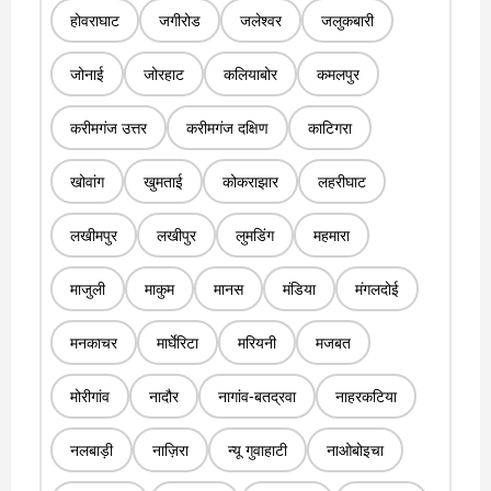
होवराघाट
जगीरोड
जलेश्वर
जलुकबारी
जोनाई
जोरहाट
कलियाबोर
कमलपुर
करीमगंज उत्तर
करीमगंज दक्षिण
काटिगरा
खोवांग
खुमताई
कोकराझार
लहरीघाट
लखीमपुर
लखीपुर
लुमडिंग
महमारा
माजुली
माकुम
मानस
मंडिया
मंगलदोई
मनकाचर
मार्घेरिटा
मरियनी
मजबत
मोरीगांव
नादौर
नागांव-बतद्रवा
नाहरकटिया
नलबाड़ी
नाज़िरा
न्यू गुवाहाटी
नाओबोइचा