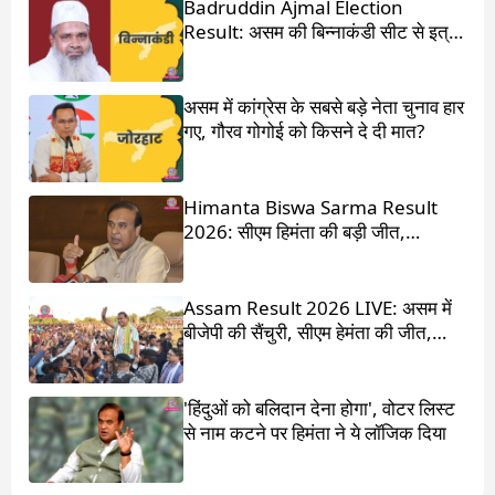
Badruddin Ajmal Election
Result: असम की बिन्नाकंडी सीट से इत्र
किंग बदरुद्दीन अजमल जीते
असम में कांग्रेस के सबसे बड़े नेता चुनाव हार
गए, गौरव गोगोई को किसने दे दी मात?
Himanta Biswa Sarma Result
2026: सीएम हिमंता की बड़ी जीत,
87,000 वोटों से हराया
Assam Result 2026 LIVE: असम में
बीजेपी की सैंचुरी, सीएम हेमंता की जीत,
गौरव गोगोई हारे
'हिंदुओं को बलिदान देना होगा', वोटर लिस्ट
से नाम कटने पर हिमंता ने ये लॉजिक दिया