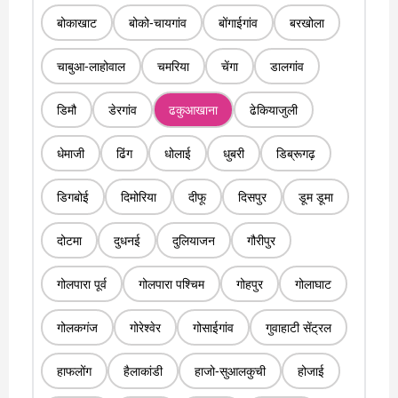
बोकाखाट
बोको-चायगांव
बोंगाईगांव
बरखोला
चाबुआ-लाहोवाल
चमरिया
चेंगा
डालगांव
डिमौ
डेरगांव
ढकुआखाना
ढेकियाजुली
धेमाजी
ढिंग
धोलाई
धुबरी
डिब्रूगढ़
डिगबोई
दिमोरिया
दीफू
दिसपुर
डूम डूमा
दोटमा
दुधनई
दुलियाजन
गौरीपुर
गोलपारा पूर्व
गोलपारा पश्चिम
गोहपुर
गोलाघाट
गोलकगंज
गोरेश्वेर
गोसाईगांव
गुवाहाटी सेंट्रल
हाफलोंग
हैलाकांडी
हाजो-सुआलकुची
होजाई