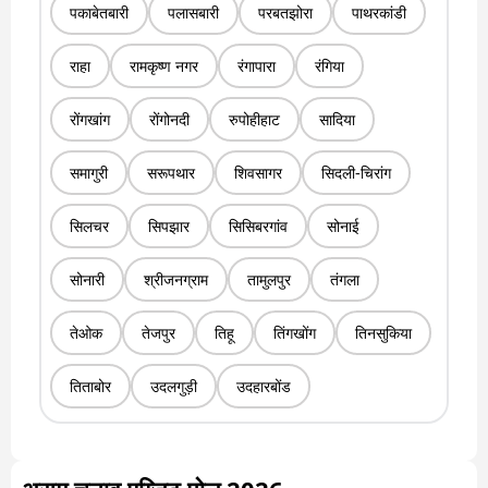
पकाबेतबारी
पलासबारी
परबतझोरा
पाथरकांडी
राहा
रामकृष्ण नगर
रंगापारा
रंगिया
रोंगखांग
रोंगोनदी
रुपोहीहाट
सादिया
समागुरी
सरूपथार
शिवसागर
सिदली-चिरांग
सिलचर
सिपझार
सिसिबरगांव
सोनाई
सोनारी
श्रीजनग्राम
तामुलपुर
तंगला
तेओक
तेजपुर
तिहू
तिंगखोंग
तिनसुकिया
तिताबोर
उदलगुड़ी
उदहारबोंड