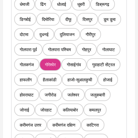
धेमाजी
ढिंग
धोलाई
धुबरी
डिब्रूगढ़
डिगबोई
दिमोरिया
दीफू
दिसपुर
डूम डूमा
दोटमा
दुधनई
दुलियाजन
गौरीपुर
गोलपारा पूर्व
गोलपारा पश्चिम
गोहपुर
गोलाघाट
गोलकगंज
गोरेश्वेर
गोसाईगांव
गुवाहाटी सेंट्रल
हाफलोंग
हैलाकांडी
हाजो-सुआलकुची
होजाई
होवराघाट
जगीरोड
जलेश्वर
जलुकबारी
जोनाई
जोरहाट
कलियाबोर
कमलपुर
करीमगंज उत्तर
करीमगंज दक्षिण
काटिगरा