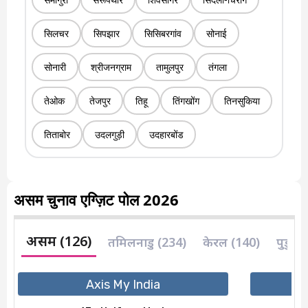
सिलचर
सिपझार
सिसिबरगांव
सोनाई
सोनारी
श्रीजनग्राम
तामुलपुर
तंगला
तेओक
तेजपुर
तिहू
तिंगखोंग
तिनसुकिया
तिताबोर
उदलगुड़ी
उदहारबोंड
असम चुनाव एग्ज़िट पोल 2026