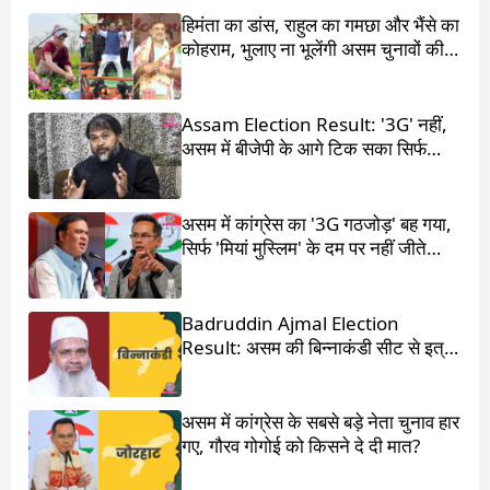
हिमंता का डांस, राहुल का गमछा और भैंसे का
कोहराम, भुलाए ना भूलेंगी असम चुनावों की ये
4 कहानियां
Assam Election Result: '3G' नहीं,
असम में बीजेपी के आगे टिक सका सिर्फ
'1G'
असम में कांग्रेस का '3G गठजोड़' बह गया,
सिर्फ 'मियां मुस्लिम' के दम पर नहीं जीते
हिमंता बिस्वा सरमा
Badruddin Ajmal Election
Result: असम की बिन्नाकंडी सीट से इत्र
किंग बदरुद्दीन अजमल जीते
असम में कांग्रेस के सबसे बड़े नेता चुनाव हार
गए, गौरव गोगोई को किसने दे दी मात?