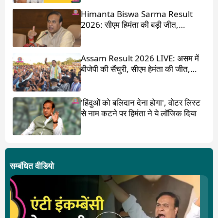
Himanta Biswa Sarma Result
2026: सीएम हिमंता की बड़ी जीत,
87,000 वोटों से हराया
Assam Result 2026 LIVE: असम में
बीजेपी की सैंचुरी, सीएम हेमंता की जीत,
गौरव गोगोई हारे
'हिंदुओं को बलिदान देना होगा', वोटर लिस्ट
से नाम कटने पर हिमंता ने ये लॉजिक दिया
सम्बंधित वीडियो