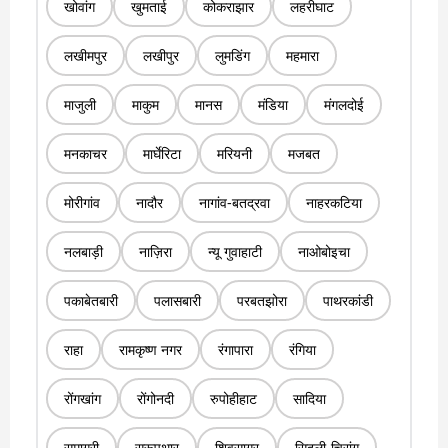
खोवांग
खुमताई
कोकराझार
लहरीघाट
लखीमपुर
लखीपुर
लुमडिंग
महमारा
माजुली
माकुम
मानस
मंडिया
मंगलदोई
मनकाचर
मार्घेरिटा
मरियनी
मजबत
मोरीगांव
नादौर
नागांव-बतद्रवा
नाहरकटिया
नलबाड़ी
नाज़िरा
न्यू गुवाहाटी
नाओबोइचा
पकाबेतबारी
पलासबारी
परबतझोरा
पाथरकांडी
राहा
रामकृष्ण नगर
रंगापारा
रंगिया
रोंगखांग
रोंगोनदी
रुपोहीहाट
सादिया
समागुरी
सरूपथार
शिवसागर
सिदली-चिरांग