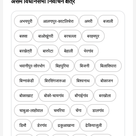
असम विधानसभा निर्वाचन क्षेत्र
अभयपुरी
आलगापुर-काटलिचेरा
अमरी
बजाली
बक्सा
बाओखुंगरी
बरचल्ला
बरहमपुर
बरखेत्री
बारपेटा
बेहाली
भेरगांव
भवानीपुर-सोरभोग
बिहपुरिया
बिजनी
बिलासिपारा
बिन्नाकंडी
बिरसिंगजारुआ
बिश्वनाथ
बोकाजन
बोकाखाट
बोको-चायगांव
बोंगाईगांव
बरखोला
चाबुआ-लाहोवाल
चमरिया
चेंगा
डालगांव
डिमौ
डेरगांव
ढकुआखाना
ढेकियाजुली