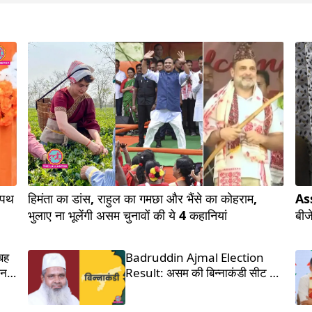
शपथ
हिमंता का डांस, राहुल का गमछा और भैंसे का कोहराम,
Ass
भुलाए ना भूलेंगी असम चुनावों की ये 4 कहानियां
बीज
 बह
Badruddin Ajmal Election
नहीं
Result: असम की बिन्नाकंडी सीट से
इत्र किंग बदरुद्दीन अजमल जीते