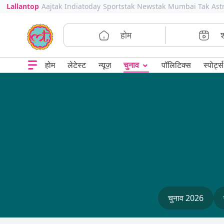
Lallantop
Aajtak
Indiatoday
Sportstak
Newstak
Mumbai Tak
Ast
होम
⌄
चुनाव
होम
लेटेस्ट
न्यूज़
पॉलिटिक्स
स्पोर्ट्स
चुनाव 2026