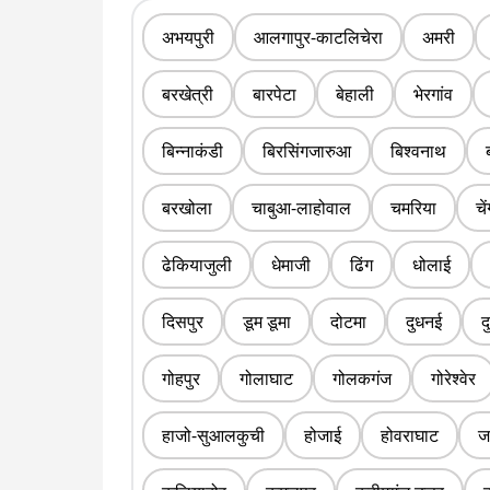
अभयपुरी
आलगापुर-काटलिचेरा
अमरी
बरखेत्री
बारपेटा
बेहाली
भेरगांव
बिन्नाकंडी
बिरसिंगजारुआ
बिश्वनाथ
बरखोला
चाबुआ-लाहोवाल
चमरिया
चे
ढेकियाजुली
धेमाजी
ढिंग
धोलाई
दिसपुर
डूम डूमा
दोटमा
दुधनई
द
गोहपुर
गोलाघाट
गोलकगंज
गोरेश्वेर
हाजो-सुआलकुची
होजाई
होवराघाट
ज