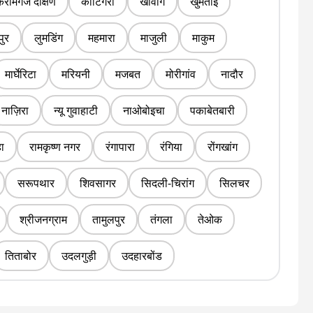
करीमगंज दक्षिण
काटिगरा
खोवांग
खुमताई
ुर
लुमडिंग
महमारा
माजुली
माकुम
मार्घेरिटा
मरियनी
मजबत
मोरीगांव
नादौर
नाज़िरा
न्यू गुवाहाटी
नाओबोइचा
पकाबेतबारी
हा
रामकृष्ण नगर
रंगापारा
रंगिया
रोंगखांग
सरूपथार
शिवसागर
सिदली-चिरांग
सिलचर
श्रीजनग्राम
तामुलपुर
तंगला
तेओक
तिताबोर
उदलगुड़ी
उदहारबोंड