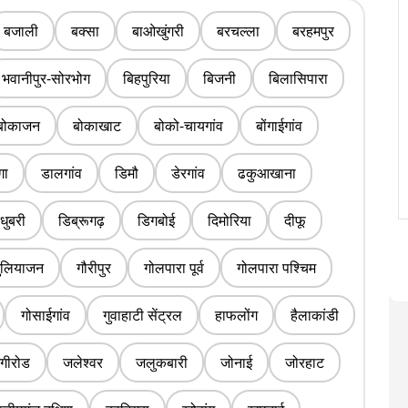
बजाली
बक्सा
बाओखुंगरी
बरचल्ला
बरहमपुर
भवानीपुर-सोरभोग
बिहपुरिया
बिजनी
बिलासिपारा
बोकाजन
बोकाखाट
बोको-चायगांव
बोंगाईगांव
ंगा
डालगांव
डिमौ
डेरगांव
ढकुआखाना
धुबरी
डिब्रूगढ़
डिगबोई
दिमोरिया
दीफू
ुलियाजन
गौरीपुर
गोलपारा पूर्व
गोलपारा पश्चिम
गोसाईगांव
गुवाहाटी सेंट्रल
हाफलोंग
हैलाकांडी
गीरोड
जलेश्वर
जलुकबारी
जोनाई
जोरहाट