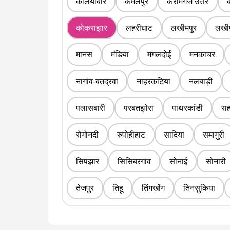
कलियाबोर
कमलपुर
करीमगंज उत्तर
कोकराझार
लहरीघाट
लखीमपुर
लखीप
मानस
मंडिया
मंगलदोई
मनकाचर
नागांव-बतद्रवा
नाहरकटिया
नलबाड़ी
पलासबारी
परबतझोरा
पाथरकांडी
रा
रोंगोनदी
रुपोहीहाट
सादिया
समागुरी
सिपझार
सिसिबरगांव
सोनाई
सोनारी
तेजपुर
तिहू
तिंगखोंग
तिनसुकिया