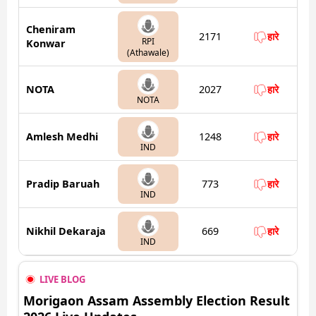
Cheniram
2171
हारे
RPI
Konwar
(Athawale)
NOTA
2027
हारे
NOTA
Amlesh Medhi
1248
हारे
IND
Pradip Baruah
773
हारे
IND
Nikhil Dekaraja
669
हारे
IND
LIVE BLOG
Morigaon Assam Assembly Election Result