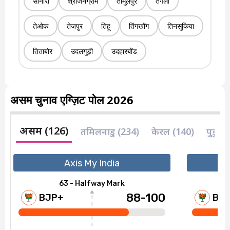
सोनारी
श्रीजनग्राम
तामुलपुर
तंगला
तेओक
तेजपुर
तिहू
तिंगखोंग
तिनसुकिया
तिताबोर
उदलगुड़ी
उदहारबोंड
असम चुनाव एग्ज़िट पोल 2026