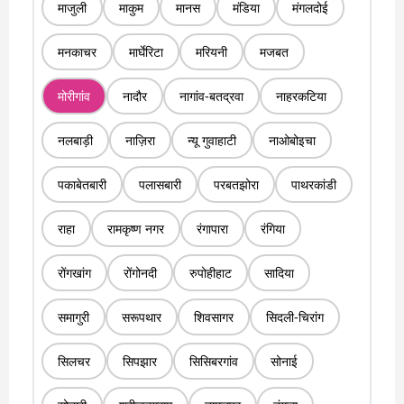
माजुली
माकुम
मानस
मंडिया
मंगलदोई
मनकाचर
मार्घेरिटा
मरियनी
मजबत
मोरीगांव
नादौर
नागांव-बतद्रवा
नाहरकटिया
नलबाड़ी
नाज़िरा
न्यू गुवाहाटी
नाओबोइचा
पकाबेतबारी
पलासबारी
परबतझोरा
पाथरकांडी
राहा
रामकृष्ण नगर
रंगापारा
रंगिया
रोंगखांग
रोंगोनदी
रुपोहीहाट
सादिया
समागुरी
सरूपथार
शिवसागर
सिदली-चिरांग
सिलचर
सिपझार
सिसिबरगांव
सोनाई