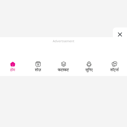
Advertisement
होम
शोज़
फटाफट
सुनिए
शॉर्ट्स
Top Shows
LallanKhas News
Entertainment
News
The Lallantop Show
Hindi Satire & Humor
Duniyadaari
Lallankhas Specials
Guest in the
Breaking News
Entertainment News
Newsroom
Top Political News
Hindi
Netanagri
Hindi
Top stories Cinema
Lallantop Baithki
Top History News
Entertainment Special
Kharcha Paani
Real Stories News
News
Aasan Bhasha Mein
Latest Political News
Top movies series
Social List
Top Literature News
review