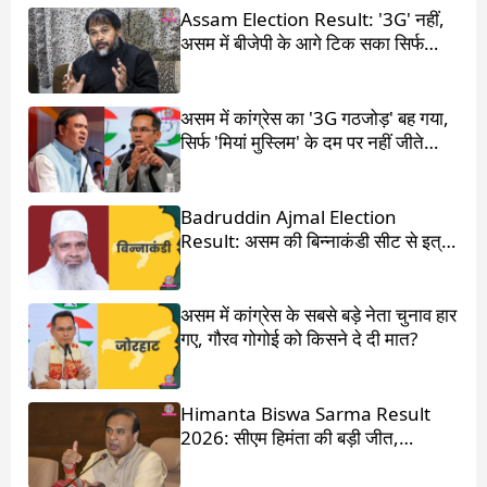
Assam Election Result: '3G' नहीं,
असम में बीजेपी के आगे टिक सका सिर्फ
'1G'
असम में कांग्रेस का '3G गठजोड़' बह गया,
सिर्फ 'मियां मुस्लिम' के दम पर नहीं जीते
हिमंता बिस्वा सरमा
Badruddin Ajmal Election
Result: असम की बिन्नाकंडी सीट से इत्र
किंग बदरुद्दीन अजमल जीते
असम में कांग्रेस के सबसे बड़े नेता चुनाव हार
गए, गौरव गोगोई को किसने दे दी मात?
Himanta Biswa Sarma Result
2026: सीएम हिमंता की बड़ी जीत,
87,000 वोटों से हराया