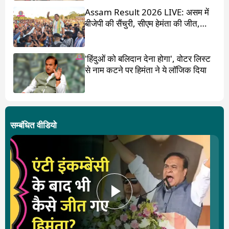
Assam Result 2026 LIVE: असम में
बीजेपी की सैंचुरी, सीएम हेमंता की जीत,
गौरव गोगोई हारे
'हिंदुओं को बलिदान देना होगा', वोटर लिस्ट
से नाम कटने पर हिमंता ने ये लॉजिक दिया
सम्बंधित वीडियो