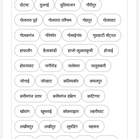
दोटमा
दुधनई
दुलियाजन
गौरीपुर
गोलपारा पूर्व
गोलपारा पश्चिम
गोहपुर
गोलाघाट
गोलकगंज
गोरेश्वेर
गोसाईगांव
गुवाहाटी सेंट्रल
हाफलोंग
हैलाकांडी
हाजो-सुआलकुची
होजाई
होवराघाट
जगीरोड
जलेश्वर
जलुकबारी
जोनाई
जोरहाट
कलियाबोर
कमलपुर
करीमगंज उत्तर
करीमगंज दक्षिण
काटिगरा
खोवांग
खुमताई
कोकराझार
लहरीघाट
लखीमपुर
लखीपुर
लुमडिंग
महमारा