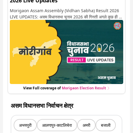
2026 Live Updates
Morigaon Assam Assembly (Vidhan Sabha) Result 2026
LIVE UPDATES: असम विधानसभा चुनाव 2026 की गिनती अगले कुछ ही देर
में शुरू होने वाली है. यहां देखें मोरीगांव सीट पर कौन आगे-कौन पीछे से लेकर
किस तरफ जा रहें है रुझान. साथ ही पाइए इस सीट पर हो रही हर एक हलचल
की अपडेट वो भी रियल टाइम में
View Full coverage of
Morigaon
Election Result
असम विधानसभा निर्वाचन क्षेत्र
अभयपुरी
आलगापुर-काटलिचेरा
अमरी
बजाली