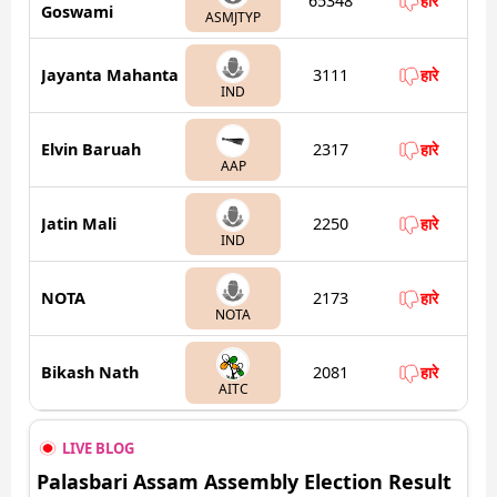
65348
हारे
Goswami
ASMJTYP
Jayanta Mahanta
3111
हारे
IND
Elvin Baruah
2317
हारे
AAP
Jatin Mali
2250
हारे
IND
NOTA
2173
हारे
NOTA
Bikash Nath
2081
हारे
AITC
LIVE BLOG
Palasbari Assam Assembly Election Result