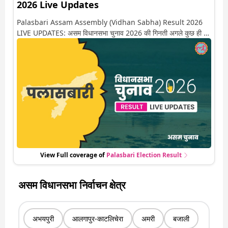
2026 Live Updates
Palasbari Assam Assembly (Vidhan Sabha) Result 2026
LIVE UPDATES: असम विधानसभा चुनाव 2026 की गिनती अगले कुछ ही देर
में शुरू होने वाली है. यहां देखें पलासबारी सीट पर कौन आगे-कौन पीछे से लेकर
किस तरफ जा रहें है रुझान. साथ ही पाइए इस सीट पर हो रही हर एक हलचल
की अपडेट वो भी रियल टाइम में
View Full coverage of
Palasbari
Election Result
असम विधानसभा निर्वाचन क्षेत्र
अभयपुरी
आलगापुर-काटलिचेरा
अमरी
बजाली