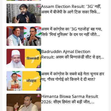
Assam Election Result: '3G' नहीं,
असम में बीजेपी के आगे टिक सका सिर्फ
'1G'
असम में कांग्रेस का '3G गठजोड़' बह गया,
सिर्फ 'मियां मुस्लिम' के दम पर नहीं जीते
हिमंता बिस्वा सरमा
Badruddin Ajmal Election
Result: असम की बिन्नाकंडी सीट से इत्र
किंग बदरुद्दीन अजमल जीते
असम में कांग्रेस के सबसे बड़े नेता चुनाव हार
गए, गौरव गोगोई को किसने दे दी मात?
Himanta Biswa Sarma Result
2026: सीएम हिमंता की बड़ी जीत,
87,000 वोटों से हराया