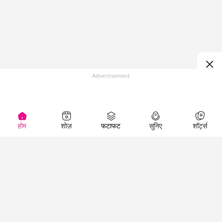
Advertisement
होम
शोज़
फटाफट
सुनिए
शॉर्ट्स
Top Shows
LallanKhas News
Entertainment
News
The Lallantop Show
Hindi Satire & Humor
Duniyadaari
Lallankhas Specials
Guest in the
Breaking News
Entertainment News
Newsroom
Top Political News
Hindi
Netanagri
Hindi
Top stories Cinema
Lallantop Baithki
Top History News
Entertainment Special
Kharcha Paani
Real Stories News
News
Aasan Bhasha Mein
Latest Political News
Top movies series
Social List
Top Literature News
review