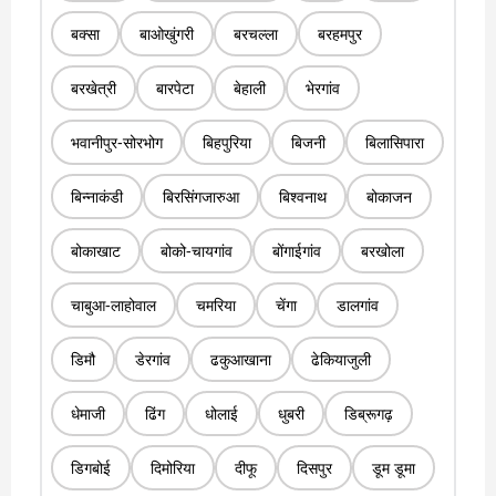
बक्सा
बाओखुंगरी
बरचल्ला
बरहमपुर
बरखेत्री
बारपेटा
बेहाली
भेरगांव
भवानीपुर-सोरभोग
बिहपुरिया
बिजनी
बिलासिपारा
बिन्नाकंडी
बिरसिंगजारुआ
बिश्वनाथ
बोकाजन
बोकाखाट
बोको-चायगांव
बोंगाईगांव
बरखोला
चाबुआ-लाहोवाल
चमरिया
चेंगा
डालगांव
डिमौ
डेरगांव
ढकुआखाना
ढेकियाजुली
धेमाजी
ढिंग
धोलाई
धुबरी
डिब्रूगढ़
डिगबोई
दिमोरिया
दीफू
दिसपुर
डूम डूमा