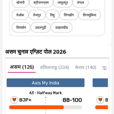
सोनारी
श्रीजनग्राम
तामुलपुर
तंगला
तेओक
तेजपुर
तिहू
तिंगखोंग
तिनसुकिया
तिताबोर
उदलगुड़ी
उदहारबोंड
असम चुनाव एग्ज़िट पोल 2026