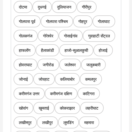
दोटमा
दुधनई
दुलियाजन
गौरीपुर
गोलपारा पूर्व
गोलपारा पश्चिम
गोहपुर
गोलाघाट
गोलकगंज
गोरेश्वेर
गोसाईगांव
गुवाहाटी सेंट्रल
हाफलोंग
हैलाकांडी
हाजो-सुआलकुची
होजाई
होवराघाट
जगीरोड
जलेश्वर
जलुकबारी
जोनाई
जोरहाट
कलियाबोर
कमलपुर
करीमगंज उत्तर
करीमगंज दक्षिण
काटिगरा
खोवांग
खुमताई
कोकराझार
लहरीघाट
लखीमपुर
लखीपुर
लुमडिंग
महमारा