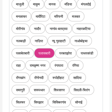
माजुली
माकुम
मानस
मंडिया
मंगलदोई
मनकाचर
मार्घेरिटा
मरियनी
मजबत
मोरीगांव
नादौर
नागांव-बतद्रवा
नाहरकटिया
नलबाड़ी
नाज़िरा
न्यू गुवाहाटी
नाओबोइचा
पकाबेतबारी
पलासबारी
परबतझोरा
पाथरकांडी
राहा
रामकृष्ण नगर
रंगापारा
रंगिया
रोंगखांग
रोंगोनदी
रुपोहीहाट
सादिया
समागुरी
सरूपथार
शिवसागर
सिदली-चिरांग
सिलचर
सिपझार
सिसिबरगांव
सोनाई