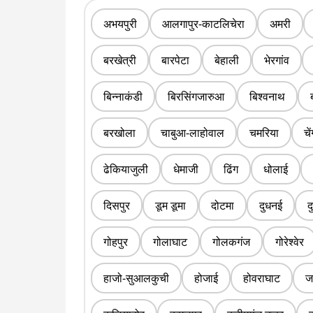
अभयपुरी
आलगापुर-काटलिचेरा
अमरी
बरखेत्री
बारपेटा
बेहाली
भेरगांव
बिन्नाकंडी
बिरसिंगजारुआ
बिश्वनाथ
बरखोला
चाबुआ-लाहोवाल
चमरिया
चे
ढेकियाजुली
धेमाजी
ढिंग
धोलाई
दिसपुर
डूम डूमा
दोटमा
दुधनई
द
गोहपुर
गोलाघाट
गोलकगंज
गोरेश्वेर
हाजो-सुआलकुची
होजाई
होवराघाट
ज