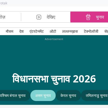
rotak
शोज़
देखिए
चुनाव
मौसम
देश
एंटरटेनमेंट
ऑटो
लल्लनख़ास
टेक्नोलॉजी
से
Advertisement
विधानसभा चुनाव 2026
पश्चिम बंगाल चुनाव
असम चुनाव
केरल चुनाव
तमिलनाडु चुनाव