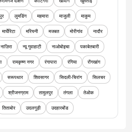
करीमगंज दक्षिण
काटिगरा
खोवांग
खुमताई
ुर
लुमडिंग
महमारा
माजुली
माकुम
मार्घेरिटा
मरियनी
मजबत
मोरीगांव
नादौर
नाज़िरा
न्यू गुवाहाटी
नाओबोइचा
पकाबेतबारी
हा
रामकृष्ण नगर
रंगापारा
रंगिया
रोंगखांग
सरूपथार
शिवसागर
सिदली-चिरांग
सिलचर
श्रीजनग्राम
तामुलपुर
तंगला
तेओक
तिताबोर
उदलगुड़ी
उदहारबोंड