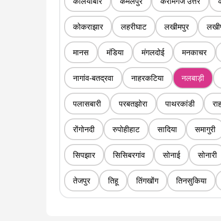
कलियाबोर
कमलपुर
करीमगंज उत्तर
कोकराझार
लहरीघाट
लखीमपुर
लखीप
मानस
मंडिया
मंगलदोई
मनकाचर
नागांव-बतद्रवा
नाहरकटिया
नलबाड़ी
पलासबारी
परबतझोरा
पाथरकांडी
रा
रोंगोनदी
रुपोहीहाट
सादिया
समागुरी
सिपझार
सिसिबरगांव
सोनाई
सोनारी
तेजपुर
तिहू
तिंगखोंग
तिनसुकिया