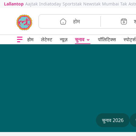
Lallantop
Aajtak
Indiatoday
Sportstak
Newstak
Mumbai Tak
Ast
होम
⌄
चुनाव
होम
लेटेस्ट
न्यूज़
पॉलिटिक्स
स्पोर्ट्स
चुनाव 2026