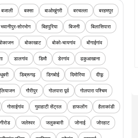
बजाली
बक्सा
बाओखुंगरी
बरचल्ला
बरहमपुर
भवानीपुर-सोरभोग
बिहपुरिया
बिजनी
बिलासिपारा
बोकाजन
बोकाखाट
बोको-चायगांव
बोंगाईगांव
ंगा
डालगांव
डिमौ
डेरगांव
ढकुआखाना
धुबरी
डिब्रूगढ़
डिगबोई
दिमोरिया
दीफू
ुलियाजन
गौरीपुर
गोलपारा पूर्व
गोलपारा पश्चिम
गोसाईगांव
गुवाहाटी सेंट्रल
हाफलोंग
हैलाकांडी
गीरोड
जलेश्वर
जलुकबारी
जोनाई
जोरहाट