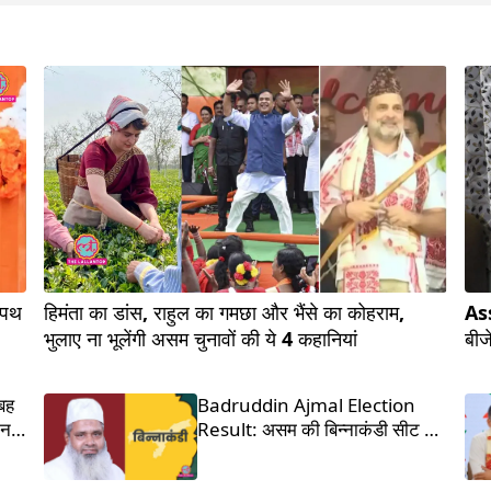
शपथ
हिमंता का डांस, राहुल का गमछा और भैंसे का कोहराम,
Ass
भुलाए ना भूलेंगी असम चुनावों की ये 4 कहानियां
बीज
 बह
Badruddin Ajmal Election
नहीं
Result: असम की बिन्नाकंडी सीट से
इत्र किंग बदरुद्दीन अजमल जीते